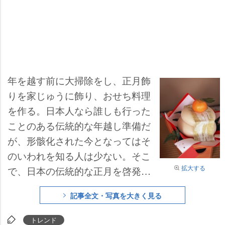
年を越す前に大掃除をし、正月飾
りを家じゅうに飾り、おせち料理
を作る。日本人なら誰しも行った
ことのある伝統的な年越し準備だ
が、形骸化された今となってはそ
のいわれを知る人は少ない。そこ
拡大する
で、日本の伝統的な正月を啓発す
る『お正月ニッポンプロジェク
記事全文・写真を大きく見る
ト』で一部監修を行う和文化研究
家でライフコーディネーターの三
トレンド