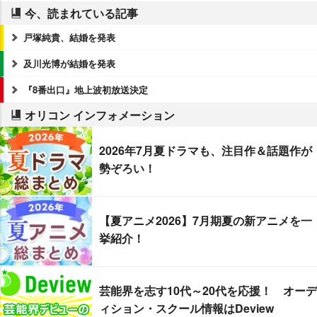
今、読まれている記事
戸塚純貴、結婚を発表
及川光博が結婚を発表
『8番出口』地上波初放送決定
オリコン インフォメーション
2026年7月夏ドラマも、注目作＆話題作が
勢ぞろい！
【夏アニメ2026】7月期夏の新アニメを一
挙紹介！
芸能界を志す10代～20代を応援！ オーデ
ィション・スクール情報はDeview