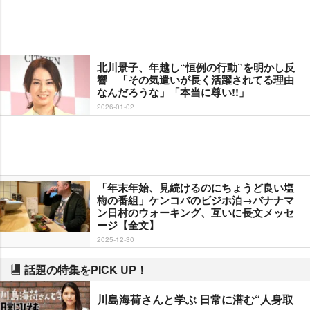
北川景子、年越し“恒例の行動”を明かし反
響 「その気遣いが長く活躍されてる理由
なんだろうな」「本当に尊い!!」
2026-01-02
「年末年始、見続けるのにちょうど良い塩
梅の番組」ケンコバのビジホ泊→バナナマ
ン日村のウォーキング、互いに長文メッセ
ージ【全文】
2025-12-30
話題の特集をPICK UP！
川島海荷さんと学ぶ 日常に潜む“人身取