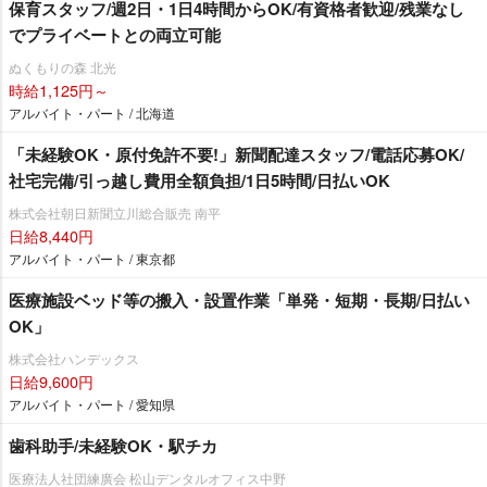
保育スタッフ/週2日・1日4時間からOK/有資格者歓迎/残業なし
でプライベートとの両立可能
ぬくもりの森 北光
時給1,125円～
アルバイト・パート / 北海道
「未経験OK・原付免許不要!」新聞配達スタッフ/電話応募OK/
社宅完備/引っ越し費用全額負担/1日5時間/日払いOK
株式会社朝日新聞立川総合販売 南平
日給8,440円
アルバイト・パート / 東京都
医療施設ベッド等の搬入・設置作業「単発・短期・長期/日払い
OK」
株式会社ハンデックス
日給9,600円
アルバイト・パート / 愛知県
歯科助手/未経験OK・駅チカ
医療法人社団練廣会 松山デンタルオフィス中野