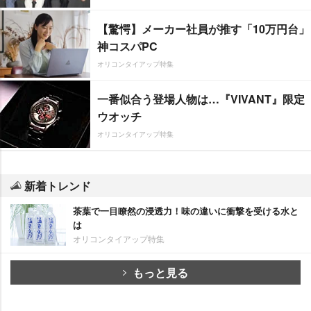
【驚愕】メーカー社員が推す「10万円台」
神コスパPC
オリコンタイアップ特集
一番似合う登場人物は…『VIVANT』限定
ウオッチ
オリコンタイアップ特集
新着トレンド
茶葉で一目瞭然の浸透力！味の違いに衝撃を受ける水と
は
オリコンタイアップ特集
もっと見る