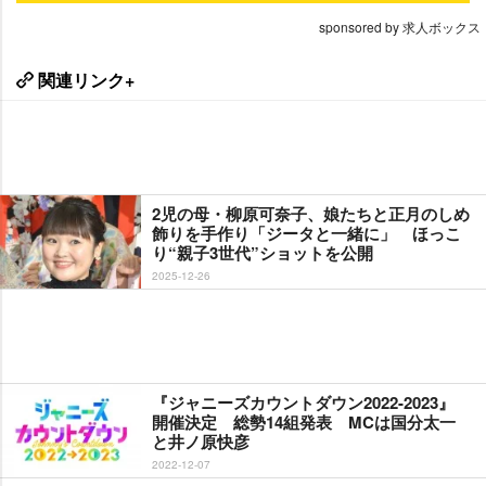
sponsored by 求人ボックス
関連リンク+
2児の母・柳原可奈子、娘たちと正月のしめ
飾りを手作り「ジータと一緒に」 ほっこ
り“親子3世代”ショットを公開
2025-12-26
『ジャニーズカウントダウン2022-2023』
開催決定 総勢14組発表 MCは国分太一
と井ノ原快彦
2022-12-07