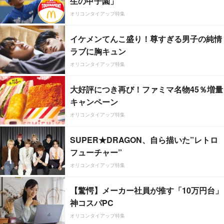
生の甲子園」
オリコンタイアップ特集
イケメンてんこ盛り！尊すぎる男子の純情
ラブに胸キュン
オリコンタイアップ特集
大好評につき再び！ファミマ名物45％増量
キャンペーン
オリコンタイアップ特集
SUPER★DRAGON、自ら描いた”レトロ
フューチャー”
オリコンタイアップ特集
【驚愕】メーカー社員が推す「10万円台」
神コスパPC
オリコンタイアップ特集