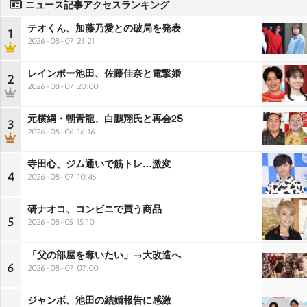
ニュース記事アクセスランキング
テオくん、加藤乃愛との破局を発表
1
2026-08-07 21:21
レインボー池田、佐藤佳奈と電撃婚
2
2026-08-07 20:00
元横綱・朝青龍、白鵬翔氏と再会2S
3
2026-08-06 16:16
寺田心、ジム通いで筋トレ…激変
4
2026-08-07 10:46
研ナオコ、コンビニで買う商品
5
2026-08-05 15:10
「父の部屋を奪いたい」→大改造へ
6
2026-08-07 07:00
ジャンボ、池田の結婚報告に感激