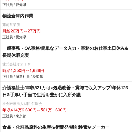
正社員 / 愛知県
物流倉庫内作業
藤前営業所
月給22万円～27万円
正社員 / 愛知県
一般事務・OA事務/簡単なデータ入力・事務のお仕事土日休み&
長期休暇充実
株式会社オオミヤ
時給1,350円～1,688円
正社員 / 派遣社員 / 愛知県
介護福祉士/年収521万可×処遇改善・賞与で収入アップ!年休123
日&手厚い手当で生活を豊かに入所介護
社会医療法人財団 仁医会
年収414万6,600円～521万1,600円
正社員 / 東京都
食品・化粧品原料の生産技術開発/機能性素材メーカー