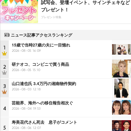
試写会、登壇イベント、サインチェキなど
プレゼント！
プレゼント特集
ニュース記事アクセスランキング
15歳で当時27歳の夫に一目惚れ
1
2026-08-05 16:09
研ナオコ、コンビニで買う商品
2
2026-08-05 15:10
山口達也氏 3.4万円の湘南物件契約
3
2026-08-03 12:18
芸能界、海外への移住報告相次ぐ
4
2026-08-04 19:53
寿美花代さん死去 息子がコメント
5
2026-08-06 12:07