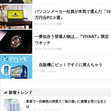
パソコンメーカー社員が本気で選んだ「10
万円台PC３選」
オリコンタイアップ特集
一番似合う登場人物は…『VIVANT』限定
ウオッチ
オリコンタイアップ特集
自販機にピッ！ですぐに買えちゃう
（PR）ジハンピ
新着トレンド
茶葉で一目瞭然の浸透力！味の違いに衝撃を受ける水と
は