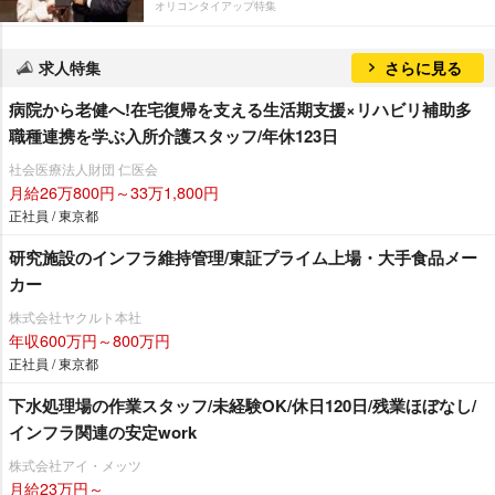
オリコンタイアップ特集
求人特集
さらに見る
病院から老健へ!在宅復帰を支える生活期支援×リハビリ補助多
職種連携を学ぶ入所介護スタッフ/年休123日
社会医療法人財団 仁医会
月給26万800円～33万1,800円
正社員 / 東京都
研究施設のインフラ維持管理/東証プライム上場・大手食品メー
カー
株式会社ヤクルト本社
年収600万円～800万円
正社員 / 東京都
下水処理場の作業スタッフ/未経験OK/休日120日/残業ほぼなし/
インフラ関連の安定work
株式会社アイ・メッツ
月給23万円～