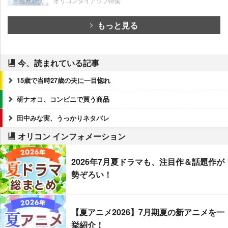
オリコンタイアップ特集
もっと見る
今、読まれている記事
15歳で当時27歳の夫に一目惚れ
研ナオコ、コンビニで買う商品
田中みな実、うっかりネタバレ
オリコン インフォメーション
2026年7月夏ドラマも、注目作＆話題作が
勢ぞろい！
【夏アニメ2026】7月期夏の新アニメを一
挙紹介！