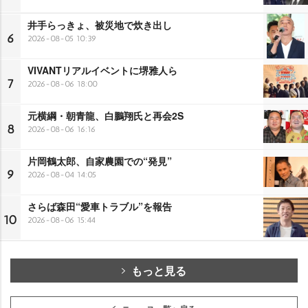
井手らっきょ、被災地で炊き出し
6
2026-08-05 10:39
VIVANTリアルイベントに堺雅人ら
7
2026-08-06 18:00
元横綱・朝青龍、白鵬翔氏と再会2S
8
2026-08-06 16:16
片岡鶴太郎、自家農園での“発見”
9
2026-08-04 14:05
さらば森田“愛車トラブル”を報告
10
2026-08-06 15:44
もっと見る