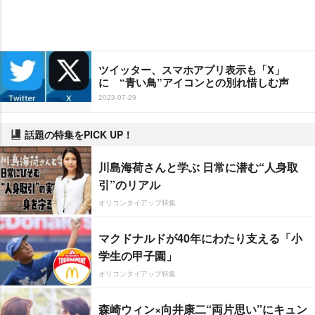
ツイッター、スマホアプリ表示も「X」
に “青い鳥”アイコンとの別れ惜しむ声
2023-07-29
話題の特集をPICK UP！
川島海荷さんと学ぶ 日常に潜む“人身取
引”のリアル
オリコンタイアップ特集
マクドナルドが40年にわたり支える「小
学生の甲子園」
オリコンタイアップ特集
森崎ウィン×向井康二“両片思い”にキュン