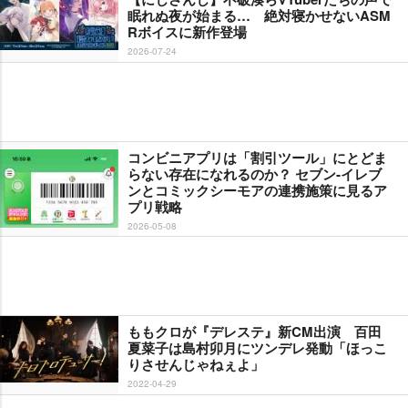
眠れぬ夜が始まる… 絶対寝かせないASM
Rボイスに新作登場
2026-07-24
コンビニアプリは「割引ツール」にとどま
らない存在になれるのか？ セブン‐イレブ
ンとコミックシーモアの連携施策に見るア
プリ戦略
2026-05-08
ももクロが『デレステ』新CM出演 百田
夏菜子は島村卯月にツンデレ発動「ほっこ
りさせんじゃねぇよ」
2022-04-29