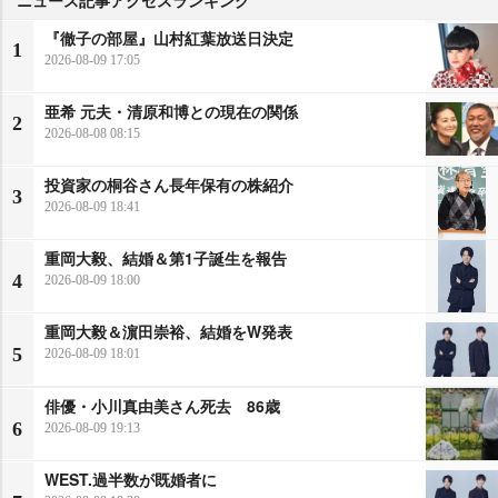
『徹子の部屋』山村紅葉放送日決定
1
2026-08-09 17:05
亜希 元夫・清原和博との現在の関係
2
2026-08-08 08:15
投資家の桐谷さん長年保有の株紹介
3
2026-08-09 18:41
重岡大毅、結婚＆第1子誕生を報告
4
2026-08-09 18:00
重岡大毅＆濵田崇裕、結婚をW発表
5
2026-08-09 18:01
俳優・小川真由美さん死去 86歳
6
2026-08-09 19:13
WEST.過半数が既婚者に