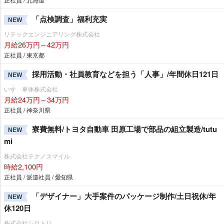
「点検調査」福利充実
NEW
リテックエンジニアリング株式会社
月給26万円～42万円
正社員 / 東京都
採用活動・社員教育などを担う「人事」/年間休日121日
NEW
いすゞ車体株式会社
月給24万円～34万円
正社員 / 神奈川県
寮費無料/トヨタ自動車 田原工場で部品の組立製造/tutu
NEW
mi
株式会社テクノスマイル
時給2,100円
正社員 / 派遣社員 / 愛知県
「デザイナー」大手案件のパッケージ制作/土日祝休/年
NEW
休120日
株式会社シロトリ