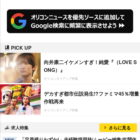
しむことができる。
PICK UP
向井康二イケメンすぎ！純愛『（LOVE S
ONG）』
オリコンタイアップ特集
デカすぎ都市伝説発生!?ファミマ45％増量
作戦再来
オリコンタイアップ特集
求人特集
さらに見る
「定員残りわずか!」未経験採用枠/ムービー編集/年間休
NEW