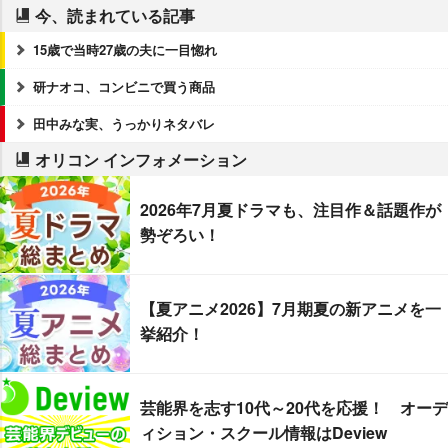
今、読まれている記事
15歳で当時27歳の夫に一目惚れ
研ナオコ、コンビニで買う商品
田中みな実、うっかりネタバレ
オリコン インフォメーション
2026年7月夏ドラマも、注目作＆話題作が
勢ぞろい！
【夏アニメ2026】7月期夏の新アニメを一
挙紹介！
芸能界を志す10代～20代を応援！ オーデ
ィション・スクール情報はDeview