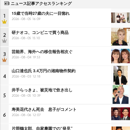
ニュース記事アクセスランキング
15歳で当時27歳の夫に一目惚れ
1
2026-08-05 16:09
研ナオコ、コンビニで買う商品
2
2026-08-05 15:10
芸能界、海外への移住報告相次ぐ
3
2026-08-04 19:53
山口達也氏 3.4万円の湘南物件契約
4
2026-08-03 12:18
井手らっきょ、被災地で炊き出し
5
2026-08-05 10:39
寿美花代さん死去 息子がコメント
6
2026-08-06 12:07
片岡鶴太郎、自家農園での“発見”