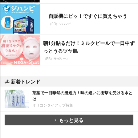
自販機にピッ！ですぐに買えちゃう
（PR）ジハンピ
朝1分貼るだけ！ミルクピールで一日中ず
っとうるツヤ肌
（PR）サボリーノ
新着トレンド
茶葉で一目瞭然の浸透力！味の違いに衝撃を受ける水と
は
オリコンタイアップ特集
もっと見る