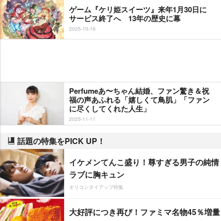
ゲーム『ケリ姫スイーツ』来年1月30日に
サービス終了へ 13年の歴史に幕
2025-10-16
Perfumeあ〜ちゃん結婚、ファン驚き＆祝
福の声あふれる「嬉しくて鳥肌」「ファン
に尽くしてくれた人生」
2025-11-11
話題の特集をPICK UP！
イケメンてんこ盛り！尊すぎる男子の純情
ラブに胸キュン
オリコンタイアップ特集
大好評につき再び！ファミマ名物45％増量