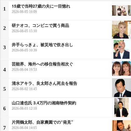
15歳で当時27歳の夫に一目惚れ
1
2026-08-05 16:09
研ナオコ、コンビニで買う商品
2
2026-08-05 15:10
井手らっきょ、被災地で炊き出し
3
2026-08-05 10:39
芸能界、海外への移住報告相次ぐ
4
2026-08-04 19:53
清水アキラ、良太郎さん死去を報告
5
2026-08-02 16:45
山口達也氏 3.4万円の湘南物件契約
6
2026-08-03 12:18
片岡鶴太郎、自家農園での“発見”
7
2026-08-04 14:05