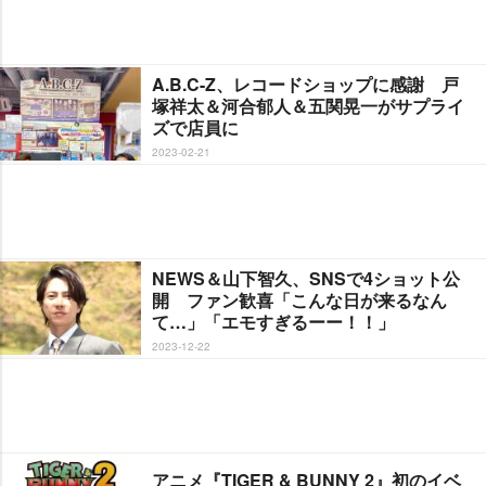
A.B.C-Z、レコードショップに感謝 戸
塚祥太＆河合郁人＆五関晃一がサプライ
ズで店員に
2023-02-21
NEWS＆山下智久、SNSで4ショット公
開 ファン歓喜「こんな日が来るなん
て…」「エモすぎるーー！！」
2023-12-22
アニメ『TIGER & BUNNY 2』初のイベ