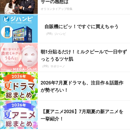
サーの感想は
オリコンタイアップ特集
自販機にピッ！ですぐに買えちゃう
（PR）ジハンピ
朝1分貼るだけ！ミルクピールで一日中ず
っとうるツヤ肌
（PR）サボリーノ
2026年7月夏ドラマも、注目作＆話題作
が勢ぞろい！
【夏アニメ2026】7月期夏の新アニメを
一挙紹介！