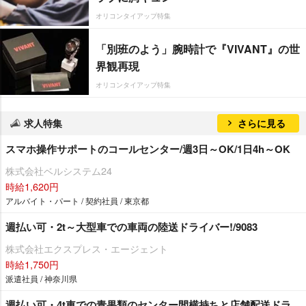
オリコンタイアップ特集
「別班のよう」腕時計で『VIVANT』の世
界観再現
オリコンタイアップ特集
求人特集
さらに見る
スマホ操作サポートのコールセンター/週3日～OK/1日4h～OK
株式会社ベルシステム24
時給1,620円
アルバイト・パート / 契約社員 / 東京都
週払い可・2t～大型車での車両の陸送ドライバー!/9083
株式会社エクスプレス・エージェント
時給1,750円
派遣社員 / 神奈川県
週払い可・4t車での青果類のセンター間横持ちと店舗配送ドラ