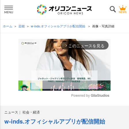
ホーム
芸能
w-inds.オフィシャルアプリが配信開始
画像・写真詳細
このニュースを見る
arrow_forward_ios
Powered by 
GliaStudios
M
ニュース
社会・経済
u
t
w-inds.オフィシャルアプリが配信開始
e