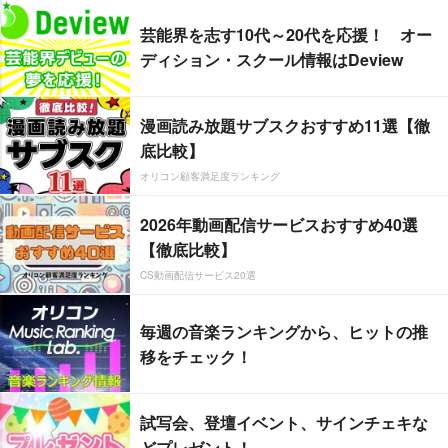
芸能界を志す10代～20代を応援！ オー
ディション・スクール情報はDeview
漫画読み放題サブスクおすすめ11選【徹
底比較】
オリコン顧客満足度ランキング
2026年動画配信サービスおすすめ40選
【徹底比較】
CS動画配信サービス20選
毎週の音楽ランキングから、ヒットの推
移をチェック！
試写会、登壇イベント、サインチェキな
どプレゼント！