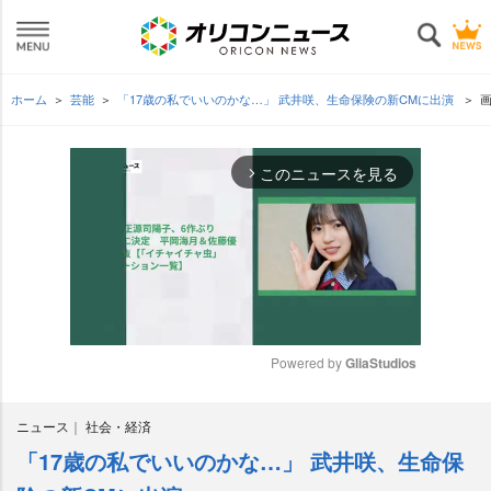
ホーム
芸能
「17歳の私でいいのかな…」 武井咲、生命保険の新CMに出演
このニュースを見る
arrow_forward_ios
Powered by 
GliaStudios
M
ニュース
社会・経済
u
t
「17歳の私でいいのかな…」 武井咲、生命保
e