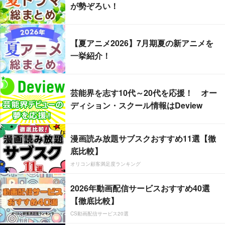
が勢ぞろい！
【夏アニメ2026】7月期夏の新アニメを
一挙紹介！
芸能界を志す10代～20代を応援！ オー
ディション・スクール情報はDeview
漫画読み放題サブスクおすすめ11選【徹
底比較】
オリコン顧客満足度ランキング
2026年動画配信サービスおすすめ40選
【徹底比較】
CS動画配信サービス20選