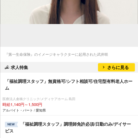
『第一生命保険』のイメージキャラクターに起用された武井咲
求人特集
さらに見る
「福祉調理スタッフ」無資格可/シフト相談可/住宅型有料老人ホー
ム
医療法人倉橋クリニック/メディケアホーム 島田
時給1,140円～1,500円
アルバイト・パート / 愛知県
「福祉調理スタッフ」調理師免許必須/日勤のみ/デイサー
NEW
ビス