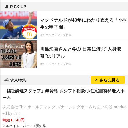
PICK UP
マクドナルドが40年にわたり支える「小学
生の甲子園」
オリコンタイアップ特集
川島海荷さんと学ぶ 日常に潜む“人身取
引”のリアル
オリコンタイアップ特集
求人特集
さらに見る
「福祉調理スタッフ」無資格可/シフト相談可/住宅型有料老人ホ
ーム
株式会社Chiaiホールディングス/ナーシングホームちあい刈谷 produc
ed by 寿々
時給1,140円
アルバイト・パート / 愛知県