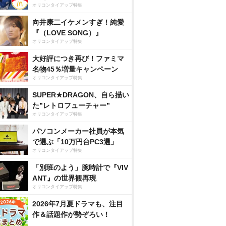
オリコンタイアップ特集
向井康二イケメンすぎ！純愛
『（LOVE SONG）』
オリコンタイアップ特集
大好評につき再び！ファミマ
名物45％増量キャンペーン
オリコンタイアップ特集
SUPER★DRAGON、自ら描い
た”レトロフューチャー”
オリコンタイアップ特集
パソコンメーカー社員が本気
で選ぶ「10万円台PC3選」
オリコンタイアップ特集
「別班のよう」腕時計で『VIV
ANT』の世界観再現
オリコンタイアップ特集
2026年7月夏ドラマも、注目
作＆話題作が勢ぞろい！