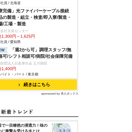
社員 / 北海道
寮完備」光ファイバーケーブル接続
品の製造・組立・検査/即入寮/製造・
場/工場・製造
式会社京栄センター
1,300円～1,625円
社員 / 愛知県
「週2から可」調理スタッフ/無
EW
格可/シフト相談可/病院/社会保障完備
財団法人日産厚生会 玉川病院
1,400円
バイト・パート / 東京都
続きはこちら
sponsored by 求人ボックス
葉で一目瞭然の浸透力！味の
いに衝撃を受ける水とは