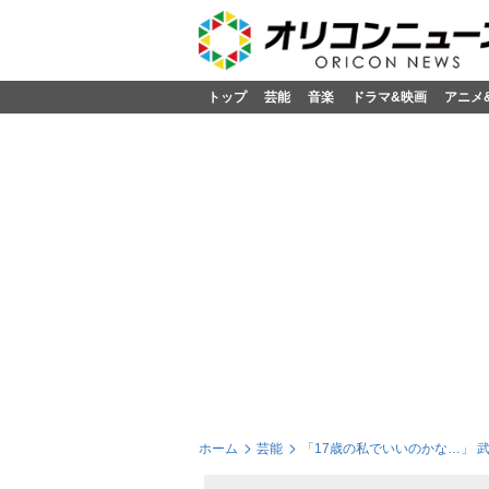
トップ
芸能
音楽
ドラマ&映画
アニメ
ホーム
芸能
「17歳の私でいいのかな…」 