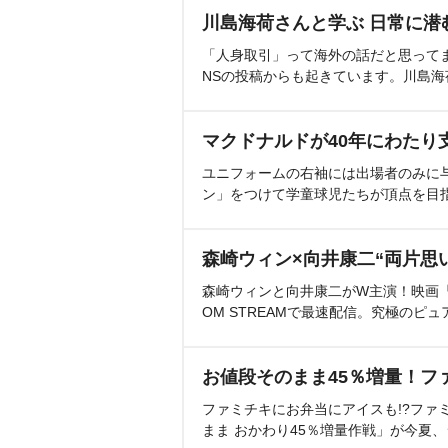
川島海荷さんと学ぶ 日常に潜
「人身取引」って海外の話だと思って
NSの投稿からも起きています。川島
マクドナルドが40年にわたり
ユニフォームの右袖には出場者のみに
ン」をつけて学童球児たちが頂点を目
森崎ウィン×向井康二“両片思
森崎ウィンと向井康二がW主演！映画『（L
OM STREAMで最速配信。究極のピュ
お値段そのまま45％増量！フ
ファミチキにお弁当にアイスも!?ファ
まま おかわり45％増量作戦」が今夏