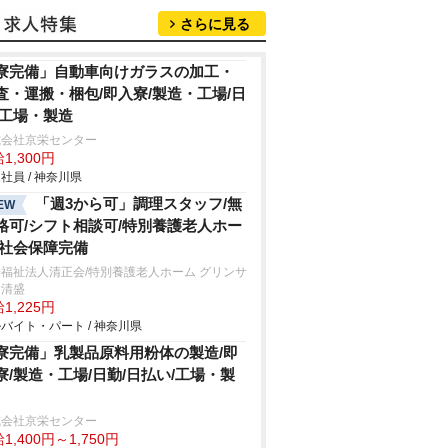
さらに見る
寮完備」自動車向けガラスの加工・
査・運搬・梱包/即入寮/製造・工場/日
/工場・製造
式会社京栄センター
1,300円
社員 / 神奈川県
「週3から可」調理スタッフ/無
EW
格可/シフト相談可/特別養護老人ホー
/社会保障完備
福祉法人清正会/特別養護老人ホーム グリンサ
ド清盛
1,225円
バイト・パート / 神奈川県
寮完備」乳製品原料用粉体の製造/即
寮/製造・工場/日勤/日払い/工場・製
式会社京栄センター
1,400円～1,750円