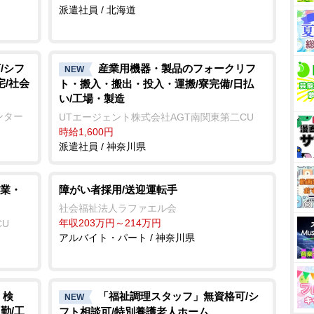
派遣社員 / 北海道
/シフ
産業用機器・製品のフォークリフ
NEW
宅/社会
ト・搬入・搬出・投入・運搬/寮完備/日払
い/工場・製造
ンター
UTエージェント株式会社AGT南関東第二CU
時給1,600円
派遣社員 / 神奈川県
業・
障がい者採用/送迎運転手
社会福祉法人ラファエル会
年収203万円～214万円
CU
アルバイト・パート / 神奈川県
・検
「福祉調理スタッフ」無資格可/シ
NEW
勤/工
フト相談可/特別養護老人ホーム