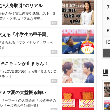
む“人身取引”のリアル
7
ませんか？実は恋愛や悪質ホスト、S
8
海荷さんと学ぶリアルな実態。
9
支える「小学生の甲子園」
1
与えられる「マクドナルド・ワッペ
指す
い”にキュンが止まらん！
OVE SONG）』が8／５よりJ:C
アラブ！
ァミマ夏の大盤振る舞い
ミリーマートの人気企画「お値段その
、シリーズ初の年2回開催！