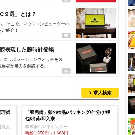
C９選」とは？
い。そこで、マウスコンピューターの
をご紹介！
界観表現した腕時計登場
NT』コラボレーションウオッチを製
担当者が魅力を解説する。
求人検索
調理師
「寮完備」卵の検品/パッキング/仕分け/梱
包/出荷/即入寮
株式会社京栄センター
護老人
時給1,350円～1,688円