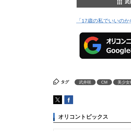
武
「17歳の私でいいのか
タグ
武井咲
CM
美少女
オリコントピックス