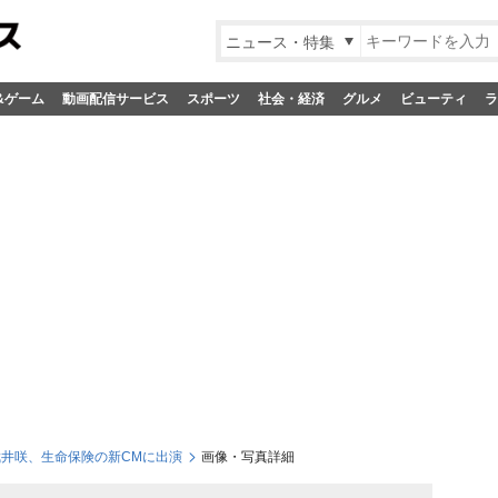
ニュース・特集
&ゲーム
動画配信サービス
スポーツ
社会・経済
グルメ
ビューティ
ラ
武井咲、生命保険の新CMに出演
画像・写真詳細