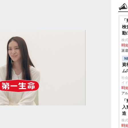
「
検
勤
株
時給
派遣
N
資
ム
社会
イ
時給
アル
「
入
造
株
時給