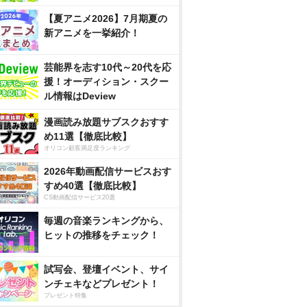
【夏アニメ2026】7月期夏の
新アニメを一挙紹介！
芸能界を志す10代～20代を応
援！オーディション・スクー
ル情報はDeview
漫画読み放題サブスクおすす
め11選【徹底比較】
オリコン顧客満足度ランキング
2026年動画配信サービスおす
すめ40選【徹底比較】
CS動画配信サービス20選
毎週の音楽ランキングから、
ヒットの推移をチェック！
試写会、登壇イベント、サイ
ンチェキなどプレゼント！
プレゼント特集