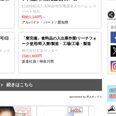
社会福祉法人清洞会/特別養護老人ホーム レス
ペート落合
時給1,140円～
アルバイト・パート / 愛知県
最
可/日
「寮完備」食料品の入出庫作業/リーチフォ
ーク使用/即入寮/製造・工場/工場・製造
株式会社京栄センター
ニティそ
日給1,600円
派遣社員 / 神奈川県
続きはこちら
sponsored by 求人ボックス