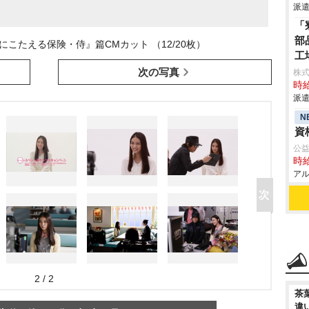
派遣
「
部
こたえる保険・侍』篇CMカット （12/20枚）
工
次の写真
株
時給
派遣
N
資
公益
時給
アル
2 / 2
茶
違