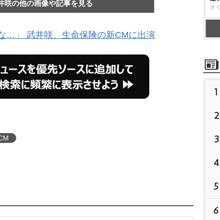
井咲の他の画像や記事を見る
オ
な…」 武井咲、生命保険の新CMに出演
1
2
3
CM
4
5
6