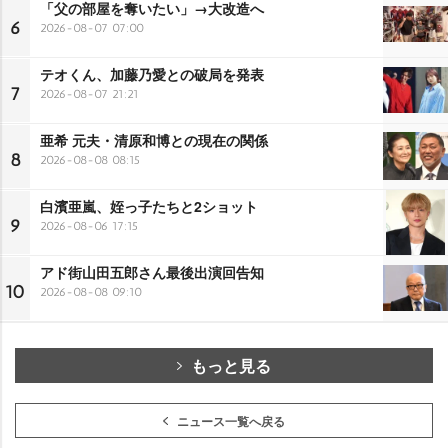
「父の部屋を奪いたい」→大改造へ
6
2026-08-07 07:00
テオくん、加藤乃愛との破局を発表
7
2026-08-07 21:21
亜希 元夫・清原和博との現在の関係
8
2026-08-08 08:15
白濱亜嵐、姪っ子たちと2ショット
9
2026-08-06 17:15
アド街山田五郎さん最後出演回告知
10
2026-08-08 09:10
もっと見る
ニュース一覧へ戻る