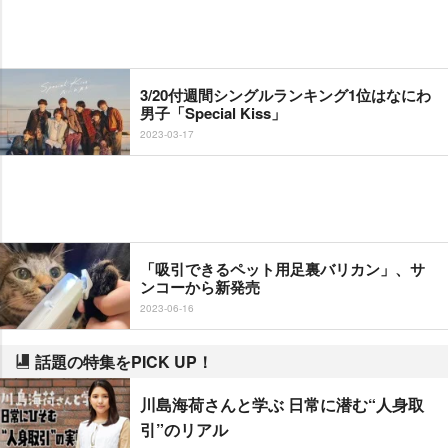
3/20付週間シングルランキング1位はなにわ
男子「Special Kiss」
2023-03-17
「吸引できるペット用足裏バリカン」、サ
ンコーから新発売
2023-06-16
話題の特集をPICK UP！
川島海荷さんと学ぶ 日常に潜む“人身取
引”のリアル