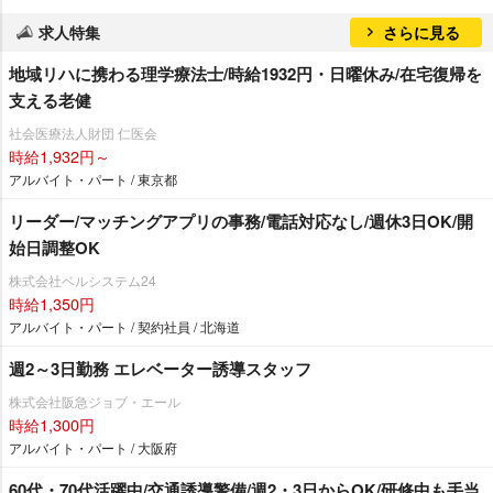
求人特集
さらに見る
地域リハに携わる理学療法士/時給1932円・日曜休み/在宅復帰を
支える老健
社会医療法人財団 仁医会
時給1,932円～
アルバイト・パート / 東京都
リーダー/マッチングアプリの事務/電話対応なし/週休3日OK/開
始日調整OK
株式会社ベルシステム24
時給1,350円
アルバイト・パート / 契約社員 / 北海道
週2～3日勤務 エレベーター誘導スタッフ
株式会社阪急ジョブ・エール
時給1,300円
アルバイト・パート / 大阪府
60代・70代活躍中/交通誘導警備/週2・3日からOK/研修中も手当