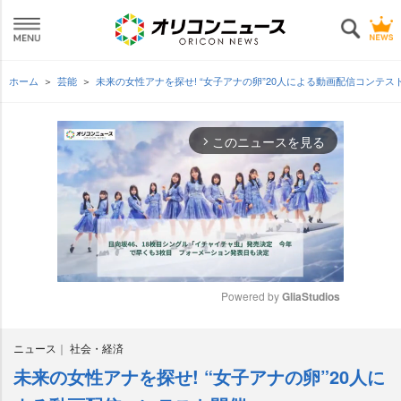
ホーム
芸能
未来の女性アナを探せ! “女子アナの卵”20人による動画配信コンテス
このニュースを見る
arrow_forward_ios
Powered by 
GliaStudios
M
ニュース
社会・経済
u
t
未来の女性アナを探せ! “女子アナの卵”20人に
e