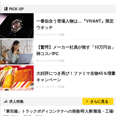
PICK UP
一番似合う登場人物は…『VIVANT』限定
ウオッチ
オリコンタイアップ特集
【驚愕】メーカー社員が推す「10万円台」
神コスパPC
オリコンタイアップ特集
大好評につき再び！ファミマ名物45％増量
キャンペーン
オリコンタイアップ特集
求人特集
さらに見る
「寮完備」トラックボディコンテナへの溶接/即入寮/製造・工場/