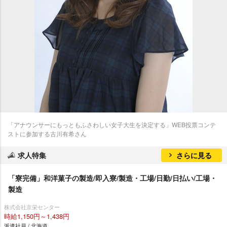
「アナウンサーにもっともふさわしい女子大生を決定する」WEB投票コンテ
ストに参加する古川有希さん
求人特集
さらに見る
「寮完備」和洋菓子の製造/即入寮/製造・工場/日勤/日払い/工場・
製造
株式会社京栄センター
時給1,150円～1,438円
派遣社員 / 北海道