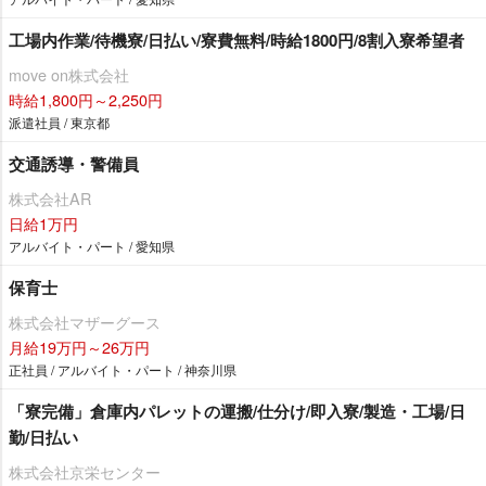
工場内作業/待機寮/日払い/寮費無料/時給1800円/8割入寮希望者
move on株式会社
時給1,800円～2,250円
派遣社員 / 東京都
交通誘導・警備員
株式会社AR
日給1万円
アルバイト・パート / 愛知県
保育士
株式会社マザーグース
月給19万円～26万円
正社員 / アルバイト・パート / 神奈川県
「寮完備」倉庫内パレットの運搬/仕分け/即入寮/製造・工場/日
勤/日払い
株式会社京栄センター