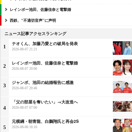
レインボー池田、佐藤佳奈と電撃婚
西鉄、“不適切音声”に声明
ニュース記事アクセスランキング
テオくん、加藤乃愛との破局を発表
1
2026-08-07 21:21
レインボー池田、佐藤佳奈と電撃婚
2
2026-08-07 20:00
ジャンボ、池田の結婚報告に感激
3
2026-08-07 20:46
「父の部屋を奪いたい」→大改造へ
4
2026-08-07 07:00
元横綱・朝青龍、白鵬翔氏と再会2S
5
2026-08-06 16:16