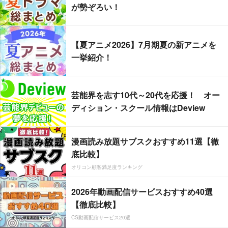
が勢ぞろい！
【夏アニメ2026】7月期夏の新アニメを
一挙紹介！
芸能界を志す10代～20代を応援！ オー
ディション・スクール情報はDeview
漫画読み放題サブスクおすすめ11選【徹
底比較】
オリコン顧客満足度ランキング
2026年動画配信サービスおすすめ40選
【徹底比較】
CS動画配信サービス20選