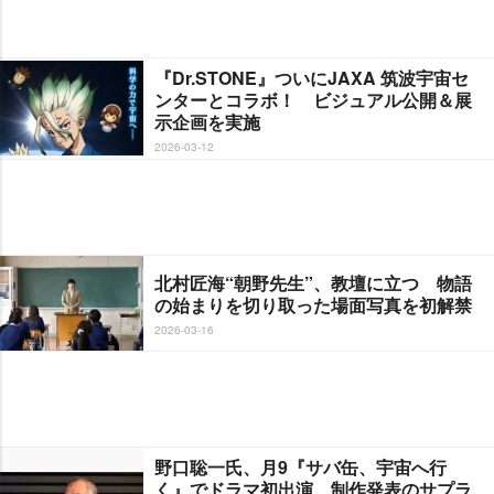
『Dr.STONE』ついにJAXA 筑波宇宙セ
ンターとコラボ！ ビジュアル公開＆展
示企画を実施
2026-03-12
北村匠海“朝野先生”、教壇に立つ 物語
の始まりを切り取った場面写真を初解禁
2026-03-16
野口聡一氏、月9『サバ缶、宇宙へ行
く』でドラマ初出演 制作発表のサプラ