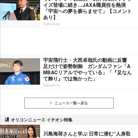
イズ登場に続き…JAXA職員役を熱演
「宇宙への夢を膨らませて」【コメント
あり】
2026-06-08
宇宙飛行士・大西卓哉氏の動画に反響
足だけで姿勢制御 ガンダムファン「A
MBACリアルでやっている」「『足なん
て飾り』では無かった」
2025-05-19
ニュース一覧へ戻る
オリコンニュース イチオシ特集
川島海荷さんと学ぶ 日常に潜む“人身取