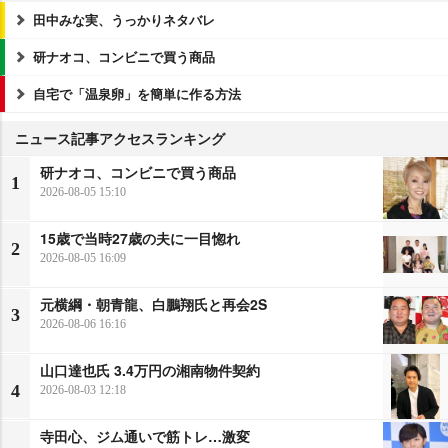
田中みな実、うっかりネタバレ
研ナオコ、コンビニで買う商品
自宅で「温泉卵」を簡単に作る方法
ニュース記事アクセスランキング
研ナオコ、コンビニで買う商品
1
2026-08-05 15:10
15歳で当時27歳の夫に一目惚れ
2
2026-08-05 16:09
元横綱・朝青龍、白鵬翔氏と再会2S
3
2026-08-06 16:16
山口達也氏 3.4万円の湘南物件契約
4
2026-08-03 12:18
寺田心、ジム通いで筋トレ…激変