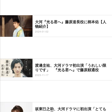
大河『光る君へ』藤原道長役に柄本佑【人
物紹介】
2024-01-02
渡邊圭祐、大河ドラマ初出演「うれしい限
りです」 『光る君へ』で藤原頼通役
2023-11-17
坂東巳之助、大河ドラマに初出演「とても