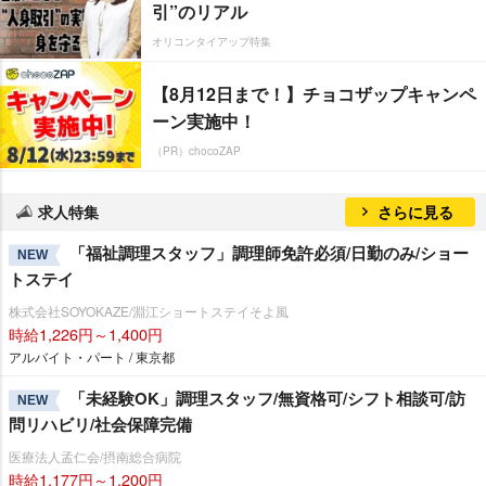
引”のリアル
オリコンタイアップ特集
【8月12日まで！】チョコザップキャンペ
ーン実施中！
（PR）chocoZAP
求人特集
さらに見る
「福祉調理スタッフ」調理師免許必須/日勤のみ/ショー
NEW
トステイ
株式会社SOYOKAZE/淵江ショートステイそよ風
時給1,226円～1,400円
アルバイト・パート / 東京都
「未経験OK」調理スタッフ/無資格可/シフト相談可/訪
NEW
問リハビリ/社会保障完備
医療法人孟仁会/摂南総合病院
時給1,177円～1,200円