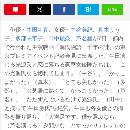
俳優・
生田斗真
、女優・
中谷美紀
、
真木よう
子
、
多部未華子
、
田中麗奈
、
芦名星
が7日、都内
で行われた主演映画『源氏物語 千年の謎』の東
京プレミアイベント記者会見に出席した。生田演
じる光源氏と恋に落ちる豪華女優陣たちは、「こ
の光源氏なら惚れてしまう」（中谷）、「かっこ
よかった」（真木）、「とても美しかった」（多
部）、「お芝居に熱くて、かっこよかった」（芦
名）、「たたずんでいるだけで光源氏」（田中）
と揃って“生田源氏”を絶賛。生田も各女優との撮
影を振り返り、「大満足です。僕が選ぶなら、
（芦名演じる）夕顔かな」とすっかりデレデレの