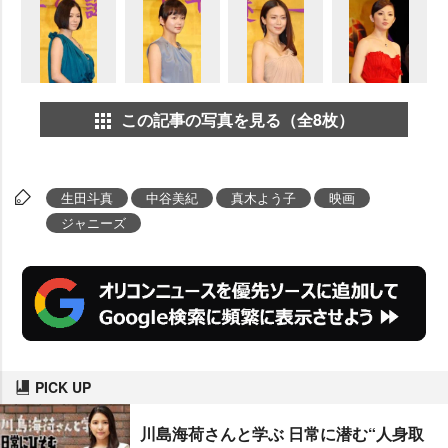
この記事の写真を見る（全8枚）
生田斗真
中谷美紀
真木よう子
映画
ジャニーズ
PICK UP
川島海荷さんと学ぶ 日常に潜む“人身取