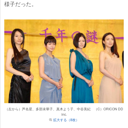
様子だった。
（左から）芦名星、多部未華子、真木よう子、中谷美紀 （C）ORICON DD
inc.
拡大する（8枚）