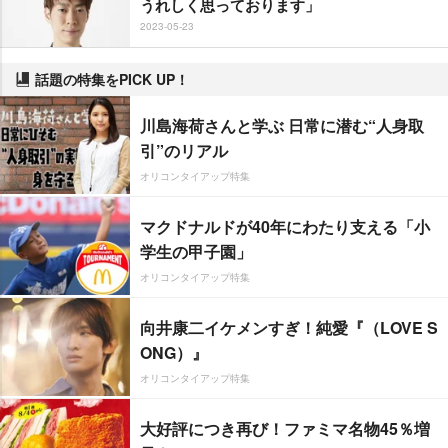
うれしく思っております」
2023-05-23
話題の特集をPICK UP！
川島海荷さんと学ぶ 日常に潜む“人身取
引”のリアル
オリコンタイアップ特集
マクドナルドが40年にわたり支える「小
学生の甲子園」
オリコンタイアップ特集
向井康二イケメンすぎ！純愛『（LOVE S
ONG）』
オリコンタイアップ特集
大好評につき再び！ファミマ名物45％増