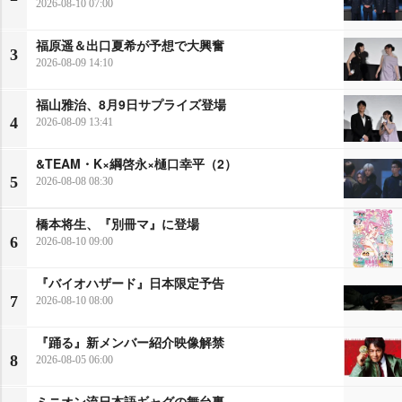
2026-08-10 07:00
福原遥＆出口夏希が予想で大興奮
3
2026-08-09 14:10
福山雅治、8月9日サプライズ登場
4
2026-08-09 13:41
&TEAM・K×綱啓永×樋口幸平（2）
5
2026-08-08 08:30
橋本将生、『別冊マ』に登場
6
2026-08-10 09:00
『バイオハザード』日本限定予告
7
2026-08-10 08:00
『踊る』新メンバー紹介映像解禁
8
2026-08-05 06:00
ミニオン流日本語ギャグの舞台裏