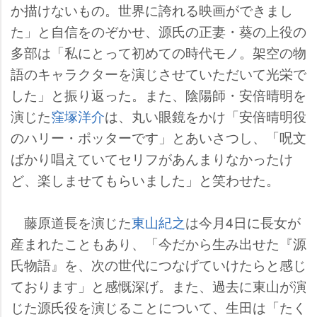
か描けないもの。世界に誇れる映画ができまし
た」と自信をのぞかせ、源氏の正妻・葵の上役の
多部は「私にとって初めての時代モノ。架空の物
語のキャラクターを演じさせていただいて光栄で
した」と振り返った。また、陰陽師・安倍晴明を
演じた
窪塚洋介
は、丸い眼鏡をかけ「安倍晴明役
のハリー・ポッターです」とあいさつし、「呪文
ばかり唱えていてセリフがあんまりなかったけ
ど、楽しませてもらいました」と笑わせた。
藤原道長を演じた
東山紀之
は今月4日に長女が
産まれたこともあり、「今だから生み出せた『源
氏物語』を、次の世代につなげていけたらと感じ
ております」と感慨深げ。また、過去に東山が演
じた源氏役を演じることについて、生田は「たく