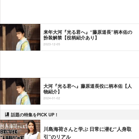
来年大河『光る君へ』“藤原道長”柄本佑の
扮装解禁【役柄紹介あり】
2023-12-05
大河『光る君へ』藤原道長役に柄本佑【人
物紹介】
2024-01-02
話題の特集をPICK UP！
川島海荷さんと学ぶ 日常に潜む“人身取
引”のリアル