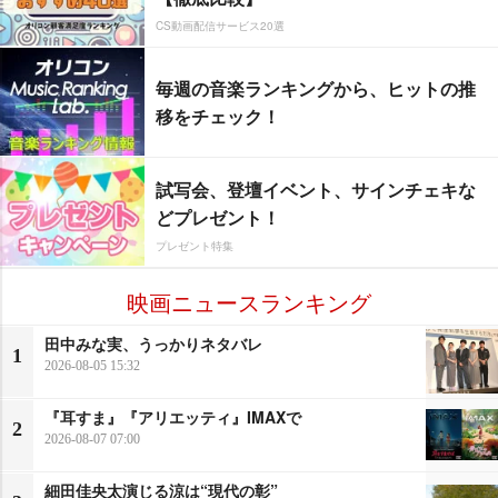
CS動画配信サービス20選
毎週の音楽ランキングから、ヒットの推
移をチェック！
試写会、登壇イベント、サインチェキな
どプレゼント！
プレゼント特集
映画ニュースランキング
田中みな実、うっかりネタバレ
1
2026-08-05 15:32
『耳すま』『アリエッティ』IMAXで
2
2026-08-07 07:00
細田佳央太演じる涼は“現代の彰”