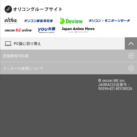
PC版に切り替え
禁無断複写転載
クッキーの使用について
© oricon ME inc.
JASRAC許諾番号：
9009642140Y38026