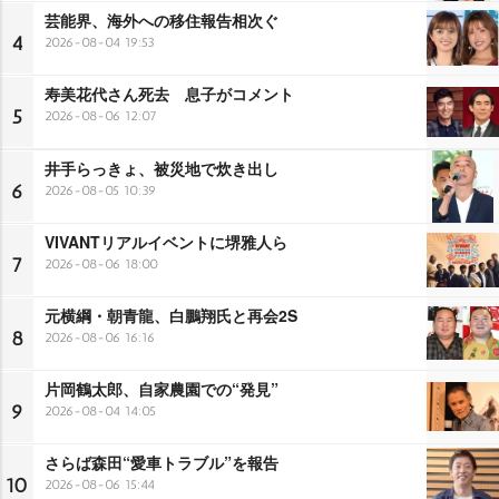
芸能界、海外への移住報告相次ぐ
4
2026-08-04 19:53
寿美花代さん死去 息子がコメント
5
2026-08-06 12:07
井手らっきょ、被災地で炊き出し
6
2026-08-05 10:39
VIVANTリアルイベントに堺雅人ら
7
2026-08-06 18:00
元横綱・朝青龍、白鵬翔氏と再会2S
8
2026-08-06 16:16
片岡鶴太郎、自家農園での“発見”
9
2026-08-04 14:05
さらば森田“愛車トラブル”を報告
10
2026-08-06 15:44