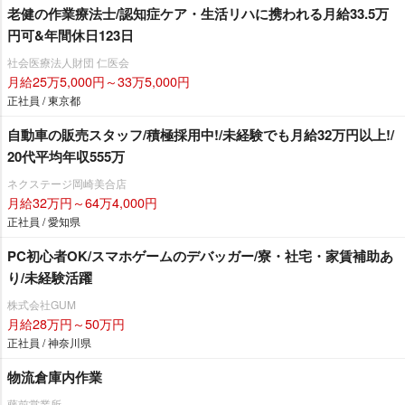
老健の作業療法士/認知症ケア・生活リハに携われる月給33.5万
円可&年間休日123日
社会医療法人財団 仁医会
月給25万5,000円～33万5,000円
正社員 / 東京都
自動車の販売スタッフ/積極採用中!/未経験でも月給32万円以上!/
20代平均年収555万
ネクステージ岡崎美合店
月給32万円～64万4,000円
正社員 / 愛知県
PC初心者OK/スマホゲームのデバッガー/寮・社宅・家賃補助あ
り/未経験活躍
株式会社GUM
月給28万円～50万円
正社員 / 神奈川県
物流倉庫内作業
藤前営業所