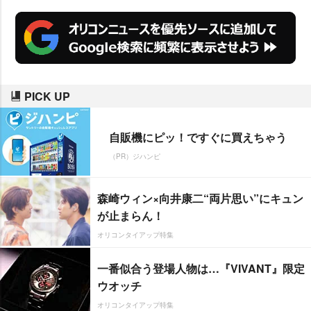
PICK UP
自販機にピッ！ですぐに買えちゃう
（PR）ジハンピ
森崎ウィン×向井康二“両片思い”にキュン
が止まらん！
オリコンタイアップ特集
一番似合う登場人物は…『VIVANT』限定
ウオッチ
オリコンタイアップ特集