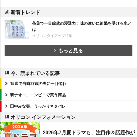
新着トレンド
茶葉で一目瞭然の浸透力！味の違いに衝撃を受ける水と
は
オリコンタイアップ特集
もっと見る
今、読まれている記事
15歳で当時27歳の夫に一目惚れ
研ナオコ、コンビニで買う商品
田中みな実、うっかりネタバレ
オリコン インフォメーション
2026年7月夏ドラマも、注目作＆話題作が