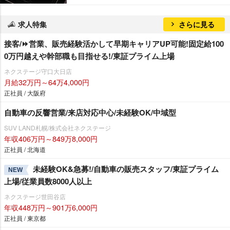
求人特集
さらに見る
接客/⏩️営業、販売経験活かして早期キャリアUP可能!固定給100
0万円越えや幹部職も目指せる!/東証プライム上場
ネクステージ守口大日店
月給32万円～64万4,000円
正社員 / 大阪府
自動車の反響営業/来店対応中心/未経験OK/中域型
SUV LAND札幌/株式会社ネクステージ
年収406万円～849万8,000円
正社員 / 北海道
未経験OK&急募!/自動車の販売スタッフ/東証プライム
NEW
上場/従業員数8000人以上
ネクステージ世田谷店
年収448万円～901万6,000円
正社員 / 東京都