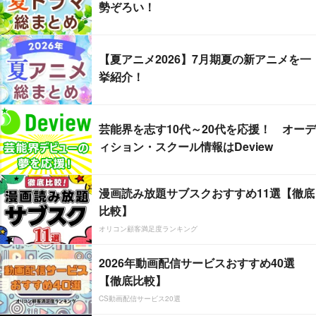
勢ぞろい！
【夏アニメ2026】7月期夏の新アニメを一
挙紹介！
芸能界を志す10代～20代を応援！ オーデ
ィション・スクール情報はDeview
漫画読み放題サブスクおすすめ11選【徹底
比較】
オリコン顧客満足度ランキング
2026年動画配信サービスおすすめ40選
【徹底比較】
CS動画配信サービス20選