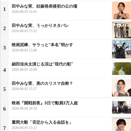
田中みな実、妊娠発表後初の公の場
1
2026-08-05 14:41
田中みな実、うっかりネタバレ
2
2026-08-05 15:32
映画泥棒、サラっと“本名”明かす
3
2026-08-05 15:06
細田佳央太演じる涼は“現代の彰”
4
2026-08-05 10:00
田中みな実、美のカリスマ自称？
5
2026-08-05 15:27
映画『開戦前夜』3日で動員3万人超
6
2026-08-04 20:10
重岡大毅「否定から入る会話を」
7
2026-08-05 15:22