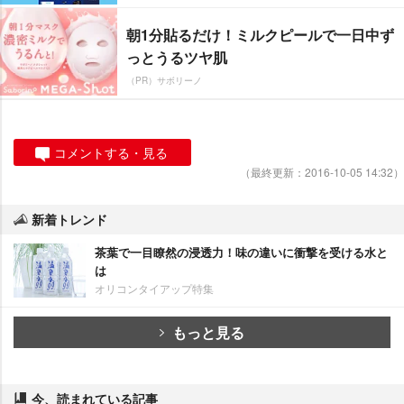
朝1分貼るだけ！ミルクピールで一日中ず
っとうるツヤ肌
（PR）サボリーノ
コメントする・見る
（最終更新：2016-10-05 14:32）
新着トレンド
茶葉で一目瞭然の浸透力！味の違いに衝撃を受ける水と
は
オリコンタイアップ特集
もっと見る
今、読まれている記事