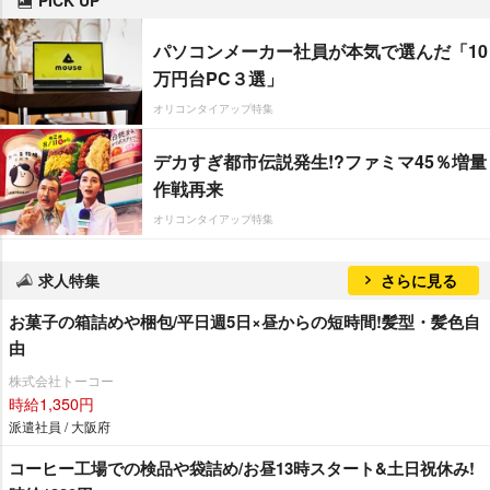
パソコンメーカー社員が本気で選んだ「10
万円台PC３選」
オリコンタイアップ特集
デカすぎ都市伝説発生!?ファミマ45％増量
作戦再来
オリコンタイアップ特集
求人特集
さらに見る
お菓子の箱詰めや梱包/平日週5日×昼からの短時間!髪型・髪色自
由
株式会社トーコー
時給1,350円
派遣社員 / 大阪府
コーヒー工場での検品や袋詰め/お昼13時スタート&土日祝休み!