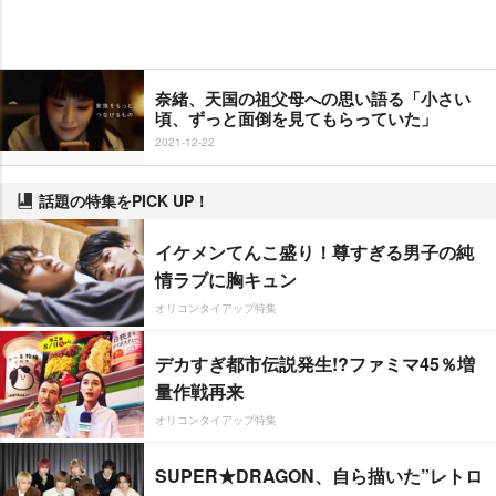
奈緒、天国の祖父母への思い語る「小さい
頃、ずっと面倒を見てもらっていた」
2021-12-22
話題の特集をPICK UP！
イケメンてんこ盛り！尊すぎる男子の純
情ラブに胸キュン
オリコンタイアップ特集
デカすぎ都市伝説発生!?ファミマ45％増
量作戦再来
オリコンタイアップ特集
SUPER★DRAGON、自ら描いた”レトロ