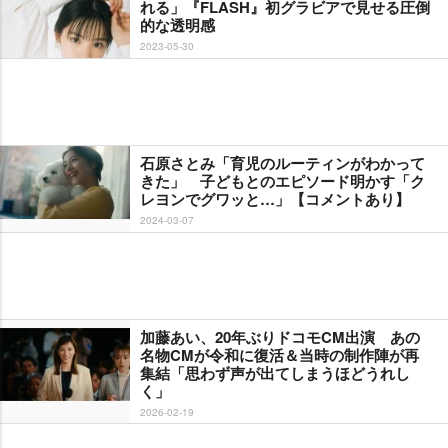
れる」『FLASH』初グラビアで見せる圧倒
的な透明感
2023-05-30
石原さとみ「育児のルーティンがわかって
きた」 子どもとのエピソード明かす「ク
レヨンでグワッと…」【コメントあり】
2024-03-07
加藤あい、20年ぶりドコモCM出演 あの
名物CMが令和に復活＆当時の制作陣が再
集結「思わず声が出てしまうほどうれし
く」
2026-02-19