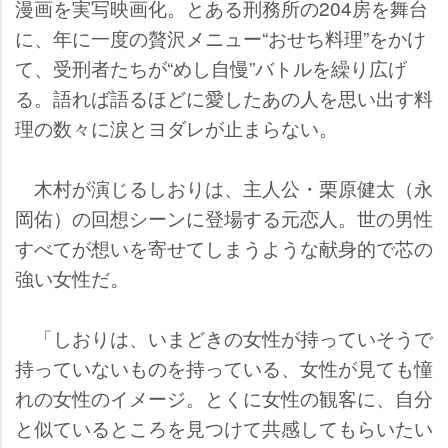
漫画を実写映画化。とある刑務所の204房を舞台
に、年に一度の贅沢メニュー“おせち料理”をかけ
て、受刑者たちが“めし自慢”バトルを繰り広げ
る。語れば語るほどに愛したあの人を思い出す料
理の数々に涙とヨダレが止まらない。
木村が演じるしおりは、主人公・栗原健太（永
岡佑）の回想シーンに登場する元恋人。世の男性
すべてが想いを寄せてしまうような献身的で芯の
強い女性だ。
「しおりは、いまどきの女性が持っていそうで
持っていないものを持っている、女性が見ても憧
れの女性のイメージ。とくに女性の観客に、自分
と似ているところを見つけて共感してもらいたい