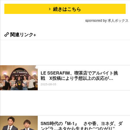
続きはこちら
sponsored by 求人ボックス
関連リンク+
LE SSERAFIM、喫茶店でアルバイト挑
戦 X投稿により予想以上の反応が…
2025-08-05
SNS時代の『M-1』 さや香、ヨネダ、ダ
ンビラ…ネタから生まれた“つながり”