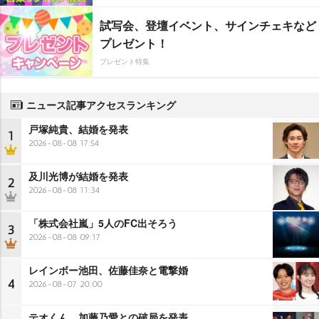
試写会、登壇イベント、サインチェキなど
プレゼント！
プレゼント特集
ニュース記事アクセスランキング
戸塚純貴、結婚を発表
1
2026-08-08 17:54
及川光博が結婚を発表
2
2026-08-08 11:34
「株式会社嵐」5人のFC出そろう
3
2026-08-08 09:17
レインボー池田、佐藤佳奈と電撃婚
4
2026-08-07 20:00
テオくん、加藤乃愛との破局を発表