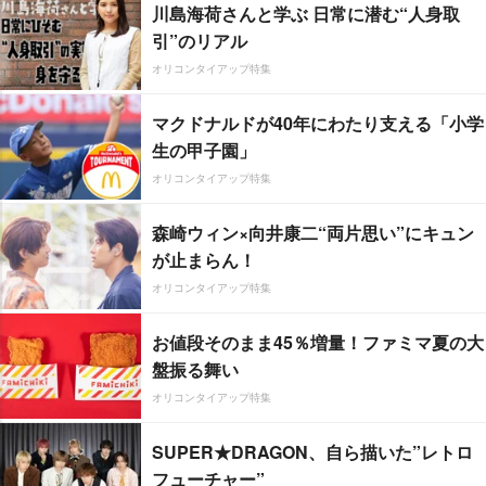
川島海荷さんと学ぶ 日常に潜む“人身取
引”のリアル
オリコンタイアップ特集
マクドナルドが40年にわたり支える「小学
生の甲子園」
オリコンタイアップ特集
森崎ウィン×向井康二“両片思い”にキュン
が止まらん！
オリコンタイアップ特集
お値段そのまま45％増量！ファミマ夏の大
盤振る舞い
オリコンタイアップ特集
SUPER★DRAGON、自ら描いた”レトロ
フューチャー”