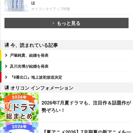
は
オリコンタイアップ特集
もっと見る
今、読まれている記事
戸塚純貴、結婚を発表
及川光博が結婚を発表
『8番出口』地上波初放送決定
オリコン インフォメーション
2026年7月夏ドラマも、注目作＆話題作が
勢ぞろい！
【夏アニメ2026】7月期夏の新アニメを一