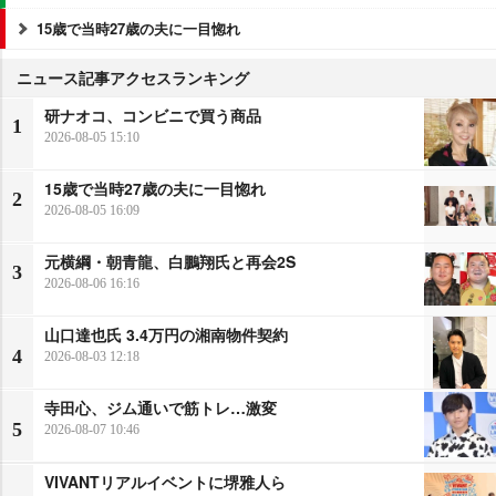
15歳で当時27歳の夫に一目惚れ
ニュース記事アクセスランキング
研ナオコ、コンビニで買う商品
1
2026-08-05 15:10
15歳で当時27歳の夫に一目惚れ
2
2026-08-05 16:09
元横綱・朝青龍、白鵬翔氏と再会2S
3
2026-08-06 16:16
山口達也氏 3.4万円の湘南物件契約
4
2026-08-03 12:18
寺田心、ジム通いで筋トレ…激変
5
2026-08-07 10:46
VIVANTリアルイベントに堺雅人ら