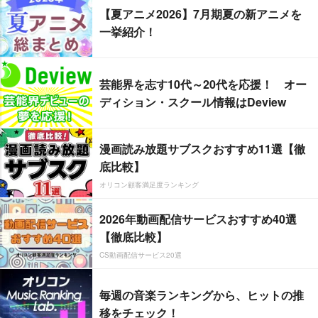
【夏アニメ2026】7月期夏の新アニメを
一挙紹介！
芸能界を志す10代～20代を応援！ オー
ディション・スクール情報はDeview
漫画読み放題サブスクおすすめ11選【徹
底比較】
オリコン顧客満足度ランキング
2026年動画配信サービスおすすめ40選
【徹底比較】
CS動画配信サービス20選
毎週の音楽ランキングから、ヒットの推
移をチェック！