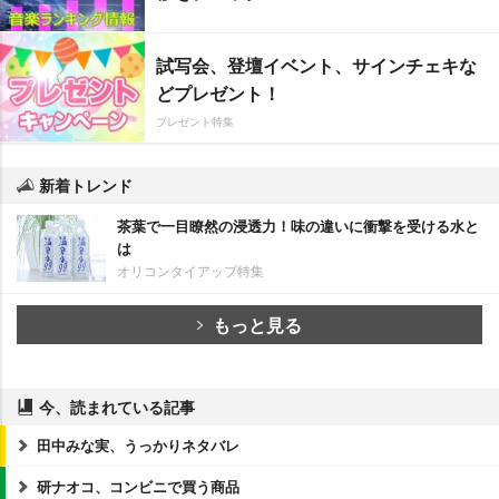
試写会、登壇イベント、サインチェキな
どプレゼント！
プレゼント特集
新着トレンド
茶葉で一目瞭然の浸透力！味の違いに衝撃を受ける水と
は
オリコンタイアップ特集
もっと見る
今、読まれている記事
田中みな実、うっかりネタバレ
研ナオコ、コンビニで買う商品