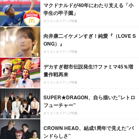
マクドナルドが40年にわたり支える「小
学生の甲子園」
オリコンタイアップ特集
向井康二イケメンすぎ！純愛『（LOVE S
ONG）』
オリコンタイアップ特集
デカすぎ都市伝説発生!?ファミマ45％増
量作戦再来
オリコンタイアップ特集
SUPER★DRAGON、自ら描いた”レトロ
フューチャー”
オリコンタイアップ特集
CROWN HEAD、結成1周年で見えた”バ
ンドらしさ”