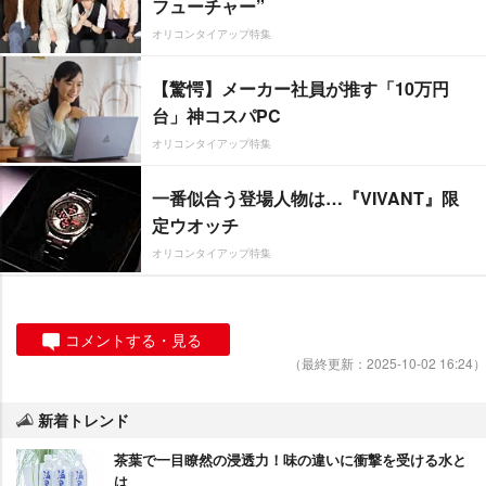
フューチャー”
オリコンタイアップ特集
【驚愕】メーカー社員が推す「10万円
台」神コスパPC
オリコンタイアップ特集
一番似合う登場人物は…『VIVANT』限
定ウオッチ
オリコンタイアップ特集
コメントする・見る
（最終更新：2025-10-02 16:24）
新着トレンド
茶葉で一目瞭然の浸透力！味の違いに衝撃を受ける水と
は