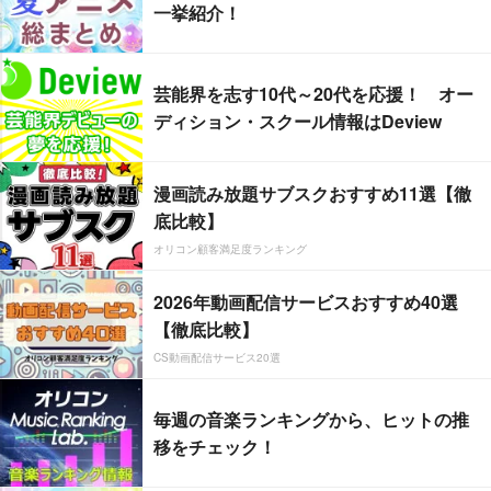
一挙紹介！
芸能界を志す10代～20代を応援！ オー
ディション・スクール情報はDeview
漫画読み放題サブスクおすすめ11選【徹
底比較】
オリコン顧客満足度ランキング
2026年動画配信サービスおすすめ40選
【徹底比較】
CS動画配信サービス20選
毎週の音楽ランキングから、ヒットの推
移をチェック！