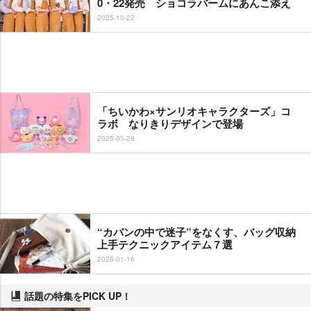
0・22発売 ショコラバームにあんこ添え
2025-10-22
「ちいかわ×サンリオキャラクターズ」コ
ラボ なりきりデザインで登場
2025-05-28
“カバンの中で迷子”をなくす、バッグ収納
上手テクニックアイテム７選
2026-01-16
話題の特集をPICK UP！