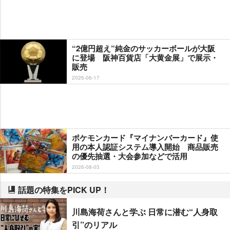
“2億円超え”純金のサッカーボールが大阪
に登場 阪神百貨店「大黄金展」で展示・
販売
2026-06-17
ポケモンカード『マイナンバーカード』使
用の本人認証システム導入開始 商品販売
の優先抽選・大会参加などで活用
2026-08-03
話題の特集をPICK UP！
川島海荷さんと学ぶ 日常に潜む“人身取
引”のリアル