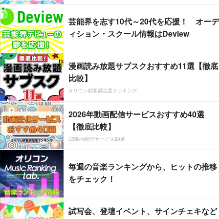
芸能界を志す10代～20代を応援！ オーデ
ィション・スクール情報はDeview
漫画読み放題サブスクおすすめ11選【徹底
比較】
オリコン顧客満足度ランキング
2026年動画配信サービスおすすめ40選
【徹底比較】
CS動画配信サービス20選
毎週の音楽ランキングから、ヒットの推移
をチェック！
試写会、登壇イベント、サインチェキなど