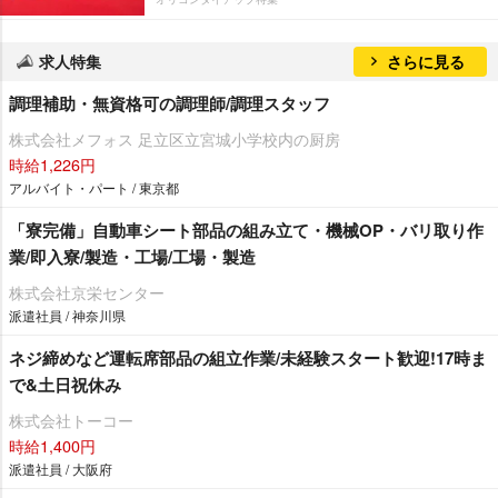
求人特集
さらに見る
調理補助・無資格可の調理師/調理スタッフ
株式会社メフォス 足立区立宮城小学校内の厨房
時給1,226円
アルバイト・パート / 東京都
「寮完備」自動車シート部品の組み立て・機械OP・バリ取り作
業/即入寮/製造・工場/工場・製造
株式会社京栄センター
派遣社員 / 神奈川県
ネジ締めなど運転席部品の組立作業/未経験スタート歓迎!17時ま
で&土日祝休み
株式会社トーコー
時給1,400円
派遣社員 / 大阪府