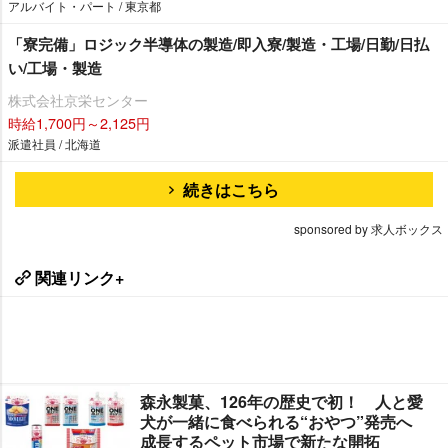
アルバイト・パート / 東京都
「寮完備」ロジック半導体の製造/即入寮/製造・工場/日勤/日払
い/工場・製造
株式会社京栄センター
時給1,700円～2,125円
派遣社員 / 北海道
続きはこちら
sponsored by 求人ボックス
関連リンク+
森永製菓、126年の歴史で初！ 人と愛
犬が一緒に食べられる“おやつ”発売へ
成長するペット市場で新たな開拓