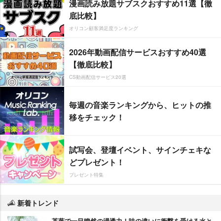
漫画読み放題サブスクおすすめ11選【徹
底比較】
オリコン顧客満足度ランキング
2026年動画配信サービスおすすめ40選
【徹底比較】
CS動画配信サービス20選
毎週の音楽ランキングから、ヒットの推
移をチェック！
試写会、登壇イベント、サインチェキな
どプレゼント！
プレゼント特集
新着トレンド
茶葉で一目瞭然の浸透力！味の違いに衝撃を受ける水と