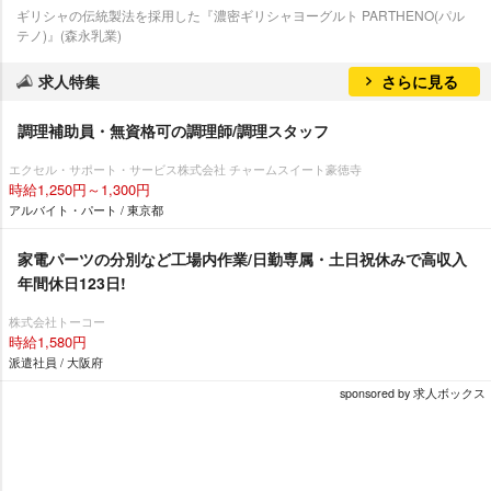
ギリシャの伝統製法を採用した『濃密ギリシャヨーグルト PARTHENO(パル
テノ)』(森永乳業)
求人特集
さらに見る
調理補助員・無資格可の調理師/調理スタッフ
エクセル・サポート・サービス株式会社 チャームスイート豪徳寺
時給1,250円～1,300円
アルバイト・パート / 東京都
家電パーツの分別など工場内作業/日勤専属・土日祝休みで高収入
年間休日123日!
株式会社トーコー
時給1,580円
派遣社員 / 大阪府
sponsored by 求人ボックス