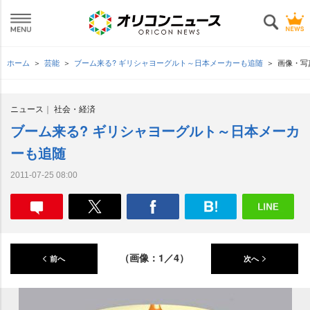
ホーム
芸能
ブーム来る? ギリシャヨーグルト～日本メーカーも追随
画像・写
ニュース
社会・経済
ブーム来る? ギリシャヨーグルト～日本メーカ
ーも追随
2011-07-25 08:00
（画像：1／4）
前へ
次へ