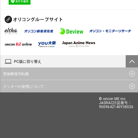
PC版に切り替え
禁無断複写転載
クッキーの使用について
© oricon ME inc.
JASRAC許諾番号：
9009642140Y38026