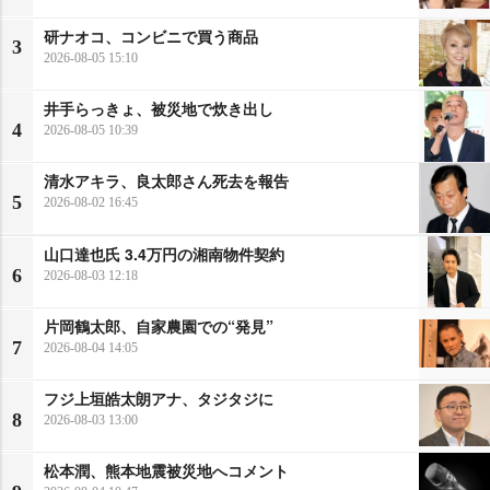
研ナオコ、コンビニで買う商品
3
2026-08-05 15:10
井手らっきょ、被災地で炊き出し
4
2026-08-05 10:39
清水アキラ、良太郎さん死去を報告
5
2026-08-02 16:45
山口達也氏 3.4万円の湘南物件契約
6
2026-08-03 12:18
片岡鶴太郎、自家農園での“発見”
7
2026-08-04 14:05
フジ上垣皓太朗アナ、タジタジに
8
2026-08-03 13:00
松本潤、熊本地震被災地へコメント