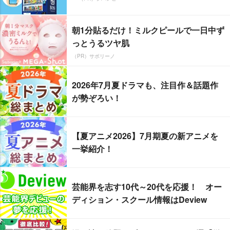
朝1分貼るだけ！ミルクピールで一日中ず
っとうるツヤ肌
（PR）サボリーノ
2026年7月夏ドラマも、注目作＆話題作
が勢ぞろい！
【夏アニメ2026】7月期夏の新アニメを
一挙紹介！
芸能界を志す10代～20代を応援！ オー
ディション・スクール情報はDeview