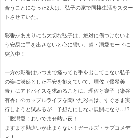
合うことになった2人は、弘子の家で同棲生活をスター
トさせていた。
彩香があまりにも大切な弘子は、絶対に傷つけないよ
う安易に手を出さないと心に誓い、超・溺愛モードに
突入中！
一方の彩香はいつまで経っても手を出してこない弘子
の姿に漠然とした不安を抱えていて、理佐（優希美
青）にアドバイスを求めることに。理佐と響子（染谷
有香）のカップルライフを聞いた彩香は、すぐさま実
行しようと試みるが、予想だにしない展開になり…!?
「脱溺愛！おいでませ熱い夜！」
ますます勘違いが止まらない！ガールズ・ラブコメデ
ィ！