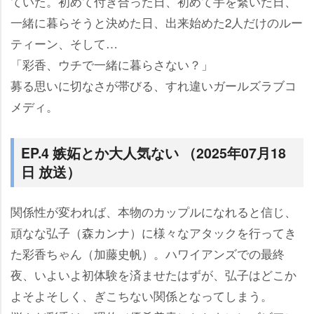
ていた。初めて付き合った日、初めて手を繋いだ日、
一緒に暮らそうと決めた日、出来始めた2人だけのルー
ティーン、そして…
「彩香、ウチで一緒に暮らさない？」
募る思いに切なさが帯びる、すれ違いガールズラブコ
メディ。
EP.4 嫉妬とか大人気ない （2025年07月18
日 放送）
関係性が変われば、本物のカップルになれると信じ、
頑なな弘子（森カンナ）に様々なアタックを行ってき
た彩香ちゃん（加藤史帆）。ハワイアンズでの最終
夜、いよいよ初体験を済ませたはずが、弘子はどこか
よそよそしく、ぎこちない関係となってしまう。