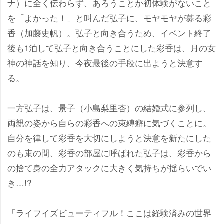
ナ）に全く伝わらず、あろうことか初体験がないこと
を「よかった！」と叫んだ弘子に、モヤモヤが募る彩
香（加藤史帆）。弘子と向き合うため、イベント終了
後も1泊して弘子と向き合うことにした彩香は、月の女
神の神話を知り、今夜最後の手段に出ようと決意す
る。
一方弘子は、景子（小島梨里杏）の結婚式に参列し、
両親の姿から自らの彩香への束縛癖に気づくことに。
自分を律して彩香を大切にしようと決意を新たにした
のも束の間、彩香の部屋に呼ばれた弘子は、彩香から
の捨て身の全力アタックに大きく気持ちが揺らいでい
き…!?
「ライフイズビューティフル！ここは経験済みの世界