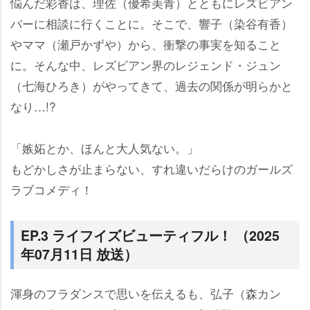
悩んだ彩香は、理佐（優希美青）とともにレズビアン
バーに相談に行くことに。そこで、響子（染谷有香）
ママ（瀬戸かずや）から、衝撃の事実を知ること
に。そんな中、レズビアン界のレジェンド・ジュン
（七海ひろき）がやってきて、過去の関係が明らかと
なり…!?
「嫉妬とか、ほんと大人気ない。」
もどかしさが止まらない、すれ違いだらけのガールズ
ラブコメディ！
EP.3 ライフイズビューティフル！ （2025
年07月11日 放送）
渾身のフラダンスで思いを伝えるも、弘子（森カン