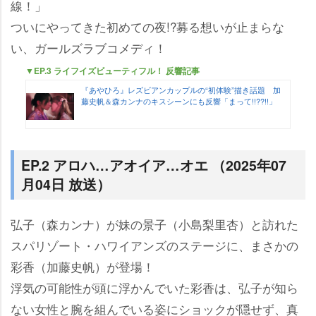
線！」
ついにやってきた初めての夜!?募る想いが止まらな
い、ガールズラブコメディ！
▼EP.3 ライフイズビューティフル！ 反響記事
『あやひろ』レズビアンカップルの“初体験”描き話題 加
藤史帆＆森カンナのキスシーンにも反響「まって!!??!!」
EP.2 アロハ…アオイア…オエ （2025年07
月04日 放送）
弘子（森カンナ）が妹の景子（小島梨里杏）と訪れた
スパリゾート・ハワイアンズのステージに、まさかの
彩香（加藤史帆）が登場！
浮気の可能性が頭に浮かんでいた彩香は、弘子が知ら
ない女性と腕を組んでいる姿にショックが隠せず、真