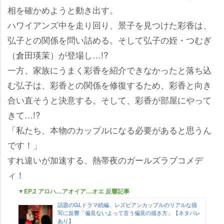
相を確かめようと動き出す。
ハワイアンズ中を走り回り、景子を見つけた彩香は、
弘子との関係を問い詰める。そして弘子の姪・つむぎ
（倉田瑛茉）が登場し…!?
一方、家族にうまく彩香を紹介できなかったと落ち込
む弘子は、彩香との関係を修復するため、彩香と向き
合い直そうと決意する。そして、彩香が部屋にやって
きて…!?
「私たち、本物のカップルになる必要があると思うん
です！」
すれ違いが加速する、熱帯夜のガールズラブコメデ
ィ！
▼EP.2 アロハ…アオイア…オエ 反響記事
話題のGLドラマ続編、レズビアンカップルのリアルな描
写に反響「偏見ないよって言う偏見の描き方」【ネタバレ
あり】