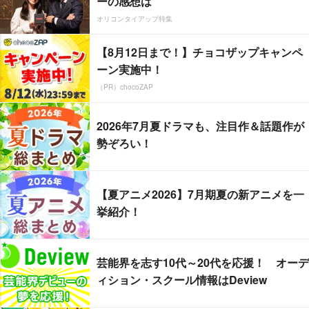
ーの感想は
オリコンタイアップ特集
【8月12日まで！】チョコザップキャンペ
ーン実施中！
（PR）chocoZAP
2026年7月夏ドラマも、注目作＆話題作が
勢ぞろい！
【夏アニメ2026】7月期夏の新アニメを一
挙紹介！
芸能界を志す10代～20代を応援！ オーデ
ィション・スクール情報はDeview