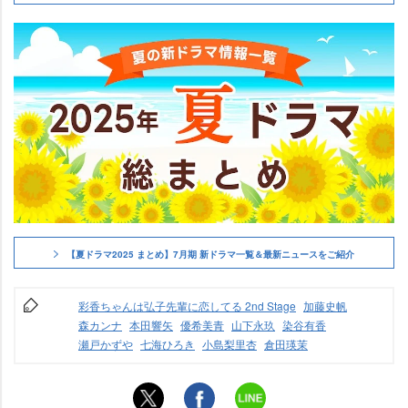
【夏ドラマ2025 まとめ】7月期 新ドラマ一覧＆最新ニュースをご紹介
彩香ちゃんは弘子先輩に恋してる 2nd Stage
加藤史帆
森カンナ
本田響矢
優希美青
山下永玖
染谷有香
瀬戸かず
七海ひろき
小島梨里杏
倉田瑛茉