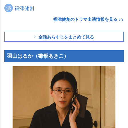
演
福津健創
福津健創のドラマ出演情報を見る >>
全話あらすじをまとめて見る
羽山はるか（雛形あきこ）