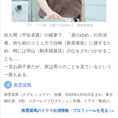
（C）「２５時、赤坂で Season２」製作委員会
佐久間（宇佐卓真）の後輩で、「昼のゆめ」の共演
者。持ち前のコミュ力で白崎（新原泰佑）に接するた
め、時には羽山（駒木根葵汰）の心をざわつかせるこ
とも…。
一見お調子者だが、実は周りのことを見ているという
一面もある。
演
南雲奨馬
南雲奨馬（ナグモ ショウマ） 俳優。2002年2月20日生まれ、東京
都出身。A型。スターレイプロダクション所属。ドラマ『教祖の...
南雲奨馬のドラマ出演情報・プロフィールを見る >>