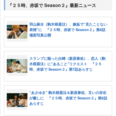
『２５時、赤坂で Season２』最新ニュース
羽山麻水（駒木根葵汰）、嫉妬で“見たことない
表情”に 『２５時、赤坂で Season２』第8話
場面写真公開
スランプに陥った白崎（新原泰佑）、恋人（駒
木根葵汰）に“あること”リクエスト 『２５
時、赤坂で Season２』第7話あらすじ
“あさゆき” 駒木根葵汰＆新原泰佑、互いの存在
が癒しに 『２５時、赤坂で Season２』第6話
あらすじ