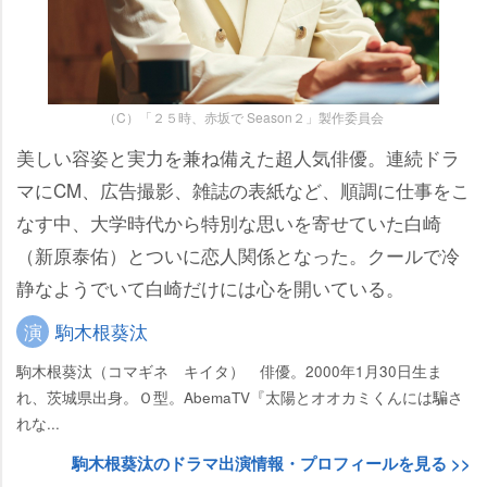
（C）「２５時、赤坂で Season２」製作委員会
美しい容姿と実力を兼ね備えた超人気俳優。連続ドラ
マにCM、広告撮影、雑誌の表紙など、順調に仕事をこ
なす中、大学時代から特別な思いを寄せていた白崎
（新原泰佑）とついに恋人関係となった。クールで冷
静なようでいて白崎だけには心を開いている。
演
駒木根葵汰
駒木根葵汰（コマギネ キイタ） 俳優。2000年1月30日生ま
れ、茨城県出身。Ｏ型。AbemaTV『太陽とオオカミくんには騙さ
れな...
駒木根葵汰のドラマ出演情報・プロフィールを見る >>