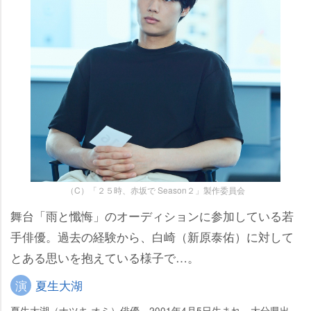
（C）「２５時、赤坂で Season２」製作委員会
舞台「雨と懺悔」のオーディションに参加している若
手俳優。過去の経験から、白崎（新原泰佑）に対して
とある思いを抱えている様子で…。
演
夏生大湖
夏生大湖（ナツキ オミ）俳優。2001年4月5日生まれ、大分県出