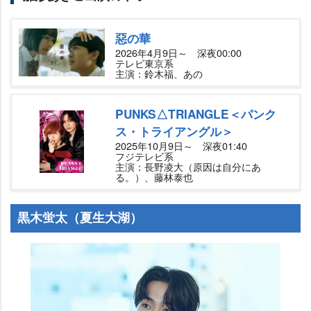
惡の華
2026年4月9日～ 深夜00:00
テレビ東京系
主演：鈴木福、あの
PUNKS△TRIANGLE＜パンク
ス・トライアングル＞
2025年10月9日～ 深夜01:40
フジテレビ系
主演：長野凌大（原因は自分にあ
る。）、藤林泰也
黒木蛍太（夏生大湖）