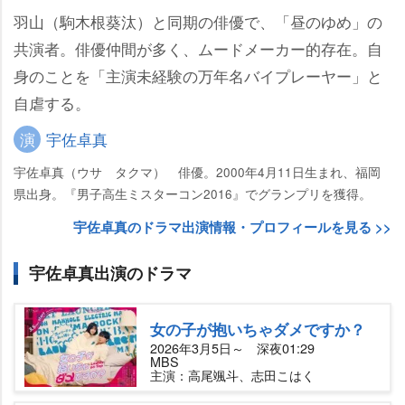
羽山（駒木根葵汰）と同期の俳優で、「昼のゆめ」の
共演者。俳優仲間が多く、ムードメーカー的存在。自
身のことを「主演未経験の万年名バイプレーヤー」と
自虐する。
演
宇佐卓真
宇佐卓真（ウサ タクマ） 俳優。2000年4月11日生まれ、福岡
県出身。『男子高生ミスターコン2016』でグランプリを獲得。
宇佐卓真のドラマ出演情報・プロフィールを見る >>
宇佐卓真出演のドラマ
女の子が抱いちゃダメですか？
2026年3月5日～ 深夜01:29
MBS
主演：高尾颯斗、志田こはく