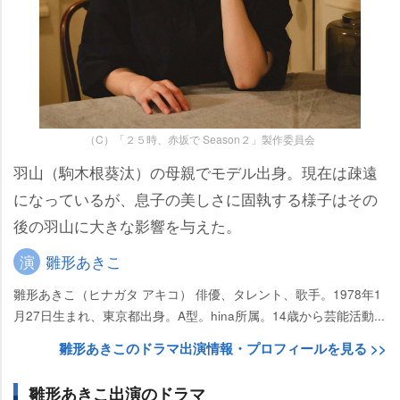
（C）「２５時、赤坂で Season２」製作委員会
羽山（駒木根葵汰）の母親でモデル出身。現在は疎遠
になっているが、息子の美しさに固執する様子はその
後の羽山に大きな影響を与えた。
演
雛形あきこ
雛形あきこ（ヒナガタ アキコ） 俳優、タレント、歌手。1978年1
月27日生まれ、東京都出身。A型。hina所属。14歳から芸能活動...
雛形あきこのドラマ出演情報・プロフィールを見る >>
雛形あきこ出演のドラマ