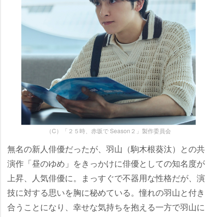
（C）「２５時、赤坂で Season２」製作委員会
無名の新人俳優だったが、羽山（駒木根葵汰）との共
演作「昼のゆめ」をきっかけに俳優としての知名度が
上昇、人気俳優に。まっすぐで不器用な性格だが、演
技に対する思いを胸に秘めている。憧れの羽山と付き
合うことになり、幸せな気持ちを抱える一方で羽山に