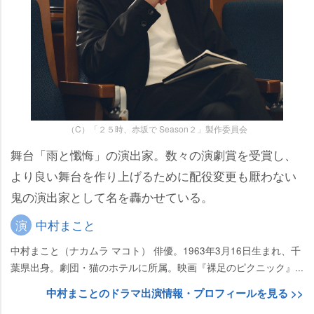
（C）「２５時、赤坂で Season２」製作委員会
舞台「雨と懺悔」の演出家。数々の演劇賞を受賞し、
より良い舞台を作り上げるために配役変更も厭わない
鬼の演出家として名を轟かせている。
演
中村まこと
中村まこと（ナカムラ マコト） 俳優。1963年3月16日生まれ、千
葉県出身。劇団・猫のホテルに所属。映画『裸足のピクニック』...
中村まことのドラマ出演情報・プロフィールを見る >>