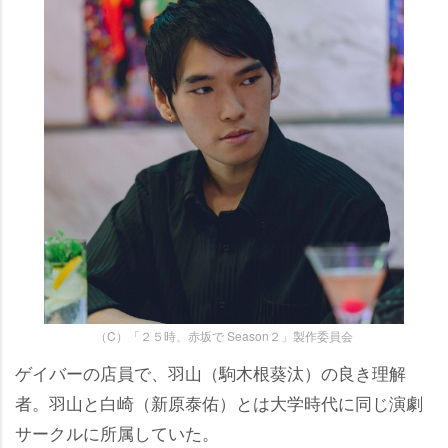
（C）「２５時、赤坂で Season２」製作委員会
ゲイバーの店員で、羽山（駒木根葵汰）の良き理解
者。羽山と白崎（新原泰佑）とは大学時代に同じ演劇
サークルに所属していた。