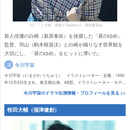
（C）「２５時、赤坂で Season２」製作委員会
新人俳優の白崎（新原泰佑）を抜擢した「昼のゆめ」
監督。羽山（駒木根葵汰）と白崎が織りなす世界観を
大切にし、「昼のゆめ」をヒットに導いた。
演
今川宇宙
今川宇宙（いまがわ うちゅう） イラストレーター・女優。1996
年12月3日生まれ、東京都出身。AB型。イラストレーター・モデ...
今川宇宙のドラマ出演情報・プロフィールを見る >>
牧田大輔（福津健創）