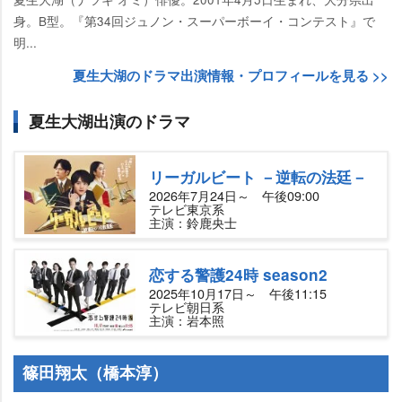
身。B型。『第34回ジュノン・スーパーボーイ・コンテスト』で
明...
夏生大湖のドラマ出演情報・プロフィールを見る >>
夏生大湖出演のドラマ
リーガルビート －逆転の法廷－
2026年7月24日～ 午後09:00
テレビ東京系
主演：鈴鹿央士
恋する警護24時 season2
2025年10月17日～ 午後11:15
テレビ朝日系
主演：岩本照
篠田翔太（橋本淳）