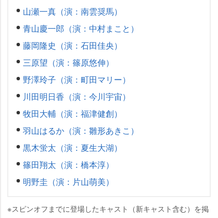
山瀬一真（演：南雲奨馬）
青山慶一郎（演：中村まこと）
藤岡隆史（演：石田佳央）
三原望（演：篠原悠伸）
野澤玲子（演：町田マリー）
川田明日香（演：今川宇宙）
牧田大輔（演：福津健創）
羽山はるか（演：雛形あきこ）
黒木蛍太（演：夏生大湖）
篠田翔太（演：橋本淳）
明野圭（演：片山萌美）
※スピンオフまでに登場したキャスト（新キャスト含む）を掲