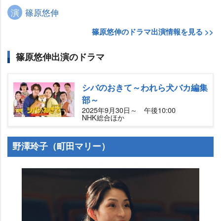
演
篠原悠伸
篠原悠伸のドラマ出演情報を見る >>
篠原悠伸出演のドラマ
シバのおきて～われら犬バカ編集
部～
2025年9月30日～ 午後10:00
NHK総合ほか
野澤玲子（町田マリー）