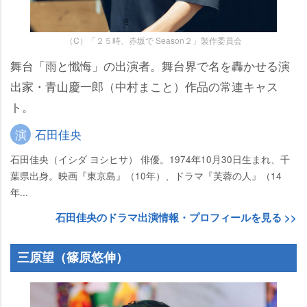
（C）「２５時、赤坂で Season２」製作委員会
舞台「雨と懺悔」の出演者。舞台界で名を轟かせる演
出家・青山慶一郎（中村まこと）作品の常連キャス
ト。
演
石田佳央
石田佳央（イシダ ヨシヒサ） 俳優。1974年10月30日生まれ、千
葉県出身。映画『東京島』（10年）、ドラマ『芙蓉の人』（14
年...
石田佳央のドラマ出演情報・プロフィールを見る >>
三原望（篠原悠伸）