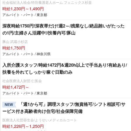
社会福祉法人暁会/特別養護老人ホーム フェニックス杉並
時給1,230円～1,490円
アルバイト・パート / 東京都
深夜時給1750円!深夜帯だけ!週2～/残業なし/絶品賄いがたった
の1円/主婦さん活躍中!/扶養内可/豚山
豚山 武蔵小杉店
時給1,750円
アルバイト・パート / 神奈川県
入所介護スタッフ/時給1472円&週20h以上で手当あり!有給あり/
扶養を外れてしっかり稼ぐ日勤のみ
社会医療法人財団 仁医会
時給1,472円～
アルバイト・パート / 東京都
「週1から可」調理スタッフ/無資格可/シフト相談可/サ
NEW
ービス付き高齢者向け住宅/社会保障完備
医療法人社団容生会/ようせいメディカルコート
時給1,226円～1,250円