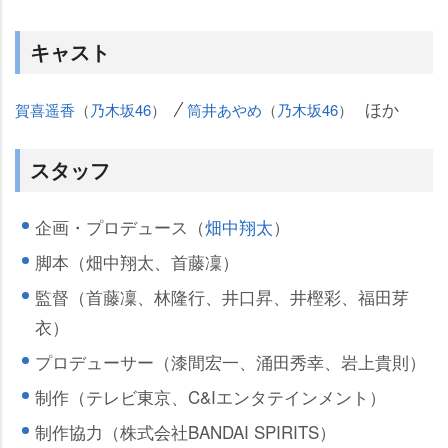
キャスト
ほか
賀喜遥香
（
乃木坂46
）
筒井あやめ
（
乃木坂46
）
スタッフ
企画・プロデュース（
畑中翔太
）
脚本（畑中翔太、首藤凜）
監督（首藤凜、林隆行、井口昇、井樫彩、福田芽
衣）
プロデューサー（漆間宏一、涌田秀幸、岩上貴則）
制作（テレビ東京、C&Iエンタテインメント）
制作協力（株式会社BANDAI SPIRITS）