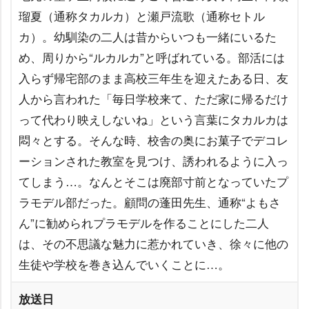
瑠夏（通称タカルカ）と瀬戸流歌（通称セトル
カ）。幼馴染の二人は昔からいつも一緒にいるた
め、周りから“ルカルカ”と呼ばれている。部活には
入らず帰宅部のまま高校三年生を迎えたある日、友
人から言われた「毎日学校来て、ただ家に帰るだけ
って代わり映えしないね」という言葉にタカルカは
悶々とする。そんな時、校舎の奥にお菓子でデコレ
ーションされた教室を見つけ、誘われるように入っ
てしまう…。なんとそこは廃部寸前となっていたプ
ラモデル部だった。顧問の蓬田先生、通称“よもさ
ん”に勧められプラモデルを作ることにした二人
は、その不思議な魅力に惹かれていき、徐々に他の
生徒や学校を巻き込んでいくことに…。
放送日