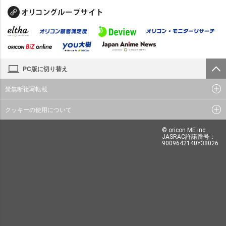
PC版に切り替え
禁無断複写転載
クッキーの使用について
© oricon ME inc.
JASRAC許諾番号：
9009642140Y38026