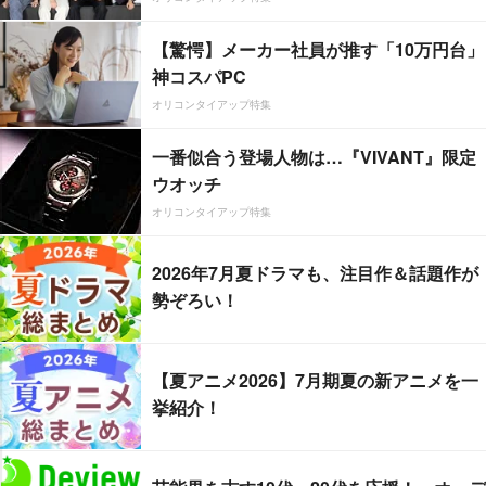
【驚愕】メーカー社員が推す「10万円台」
神コスパPC
オリコンタイアップ特集
一番似合う登場人物は…『VIVANT』限定
ウオッチ
オリコンタイアップ特集
2026年7月夏ドラマも、注目作＆話題作が
勢ぞろい！
【夏アニメ2026】7月期夏の新アニメを一
挙紹介！