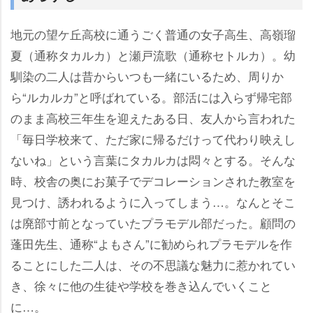
地元の望ケ丘高校に通うごく普通の女子高生、高嶺瑠
夏（通称タカルカ）と瀬戸流歌（通称セトルカ）。幼
馴染の二人は昔からいつも一緒にいるため、周りか
ら“ルカルカ”と呼ばれている。部活には入らず帰宅部
のまま高校三年生を迎えたある日、友人から言われた
「毎日学校来て、ただ家に帰るだけって代わり映えし
ないね」という言葉にタカルカは悶々とする。そんな
時、校舎の奥にお菓子でデコレーションされた教室を
見つけ、誘われるように入ってしまう…。なんとそこ
は廃部寸前となっていたプラモデル部だった。顧問の
蓬田先生、通称“よもさん”に勧められプラモデルを作
ることにした二人は、その不思議な魅力に惹かれてい
き、徐々に他の生徒や学校を巻き込んでいくこと
に…。