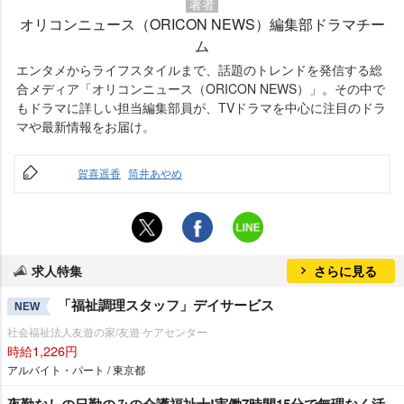
著者
オリコンニュース（ORICON NEWS）編集部ドラマチー
ム
エンタメからライフスタイルまで、話題のトレンドを発信する総
合メディア「オリコンニュース（ORICON NEWS）」。その中で
もドラマに詳しい担当編集部員が、TVドラマを中心に注目のドラ
マや最新情報をお届け。
賀喜遥香
筒井あやめ
求人特集
さらに見る
「福祉調理スタッフ」デイサービス
NEW
社会福祉法人友遊の家/友遊 ケアセンター
時給1,226円
アルバイト・パート / 東京都
夜勤なしの日勤のみの介護福祉士!実働7時間15分で無理なく活