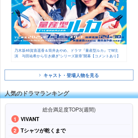
乃木坂46賀喜遥香＆筒井あやめ、ドラマ『量産型ルカ』でW主
演 与田祐希から引き継ぎ“シリーズ新章”開幕【コメントあり】
キャスト・登場人物を見る
人気のドラマランキング
総合満足度TOP3(週間)
VIVANT
Tシャツが乾くまで