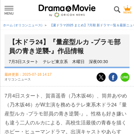
ホーム (オリコンニュース)
【夏ドラマ2025 まとめ】7月期 新ドラマ一覧＆最新ニ
【木ドラ24】『量産型ルカ -プラモ部
員の青き逆襲-』作品情報
7月3日スタート テレビ東京系 木曜日 深夜00:30
最終更新：
2025-07-16 14:17
オリコンニュース
7月4日スタート、賀喜遥香（乃木坂46）、筒井あやめ
（乃木坂46）がW主演を務めるテレ東系木ドラ24『量
産型ルカ -プラモ部員の青き逆襲-』。性格も好き嫌い
も違う二人のルカによる、高校生活最後の青春を描く
ホビー・ヒューマンドラマ。出演キャストやあらす