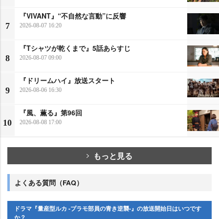
『VIVANT』“不自然な言動”に反響
7
2026-08-07 16:20
『Tシャツが乾くまで』5話あらすじ
8
2026-08-07 09:00
『ドリームハイ』放送スタート
9
2026-08-06 16:30
『風、薫る』第96回
10
2026-08-08 17:00
もっと見る
よくある質問（FAQ）
ドラマ『量産型ルカ -プラモ部員の青き逆襲-』の放送開始日はいつです
か？