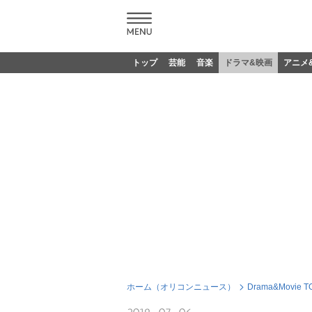
トップ
芸能
音楽
ドラマ&映画
アニメ
ホーム（オリコンニュース）
Drama&Movie T