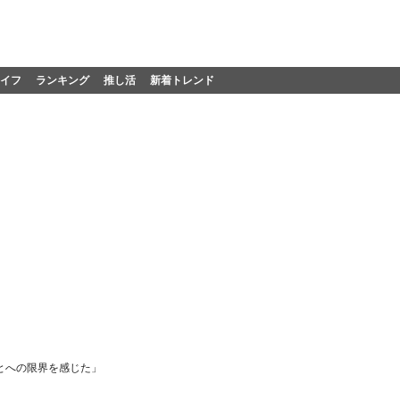
イフ
ランキング
推し活
新着トレンド
とへの限界を感じた」