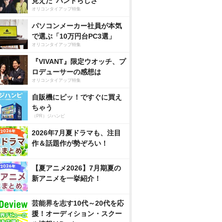
見えた”バンドらしさ”
オリコンタイアップ特集
パソコンメーカー社員が本気
で選ぶ「10万円台PC3選」
オリコンタイアップ特集
『VIVANT』限定ウオッチ、プ
ロデューサーの感想は
オリコンタイアップ特集
自販機にピッ！ですぐに買え
ちゃう
（PR）ジハンピ
2026年7月夏ドラマも、注目
作＆話題作が勢ぞろい！
【夏アニメ2026】7月期夏の
新アニメを一挙紹介！
芸能界を志す10代～20代を応
援！オーディション・スクー