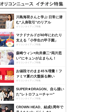
川島海荷さんと学ぶ 日常に潜
む“人身取引”のリアル
オリコンタイアップ特集
マクドナルドが40年にわたり
支える「小学生の甲子園」
オリコンタイアップ特集
森崎ウィン×向井康二“両片思
い”にキュンが止まらん！
オリコンタイアップ特集
お値段そのまま45％増量！フ
ァミマ夏の大盤振る舞い
オリコンタイアップ特集
SUPER★DRAGON、自ら描い
た”レトロフューチャー”
オリコンタイアップ特集
CROWN HEAD、結成1周年で