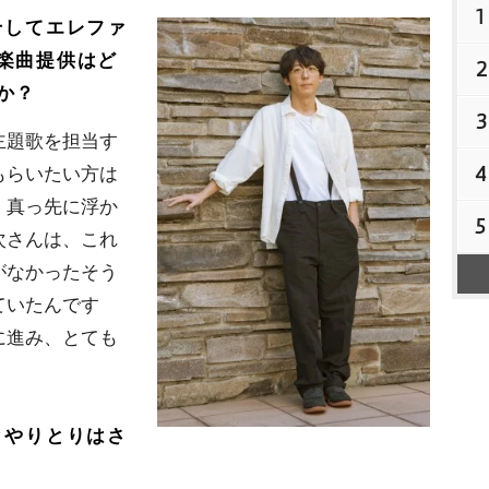
1
そしてエレファ
楽曲提供はど
2
か？
3
題歌を担当す
4
もらいたい方は
、真っ先に浮か
5
次さんは、これ
がなかったそう
ていたんです
に進み、とても
とやりとりはさ