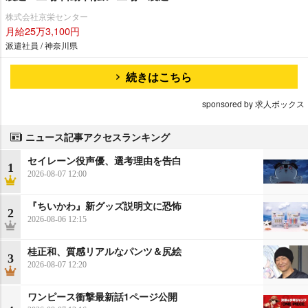
株式会社京栄センター
月給25万3,100円
派遣社員 / 神奈川県
続きはこちら
sponsored by 求人ボックス
ニュース記事アクセスランキング
セイレーン役声優、選考理由を告白
1
2026-08-07 12:00
『ちいかわ』新グッズ説明文に恐怖
2
2026-08-06 12:15
桂正和、質感リアルなパンツ＆尻絵
3
2026-08-07 12:20
ワンピース衝撃最新話1ページ公開