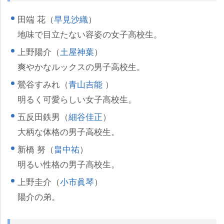
田端 花（
早見沙織
）
地味で目立たない容姿の女子高校生。
上野陽介（
土屋神葉
）
爽やかなルックスの男子高校生。
鶯谷すみれ（
青山吉能
）
明るく可愛らしい女子高校生。
五反田鉄男（
細谷佳正
）
大柄な体格の男子高校生。
新橋 努（
畠中祐
）
明るい性格の男子高校生。
上野圭介（
小市眞琴
）
陽介の弟。