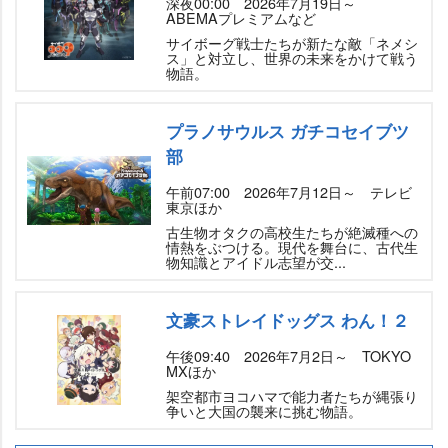
深夜00:00 2026年7月19日～
ABEMAプレミアムなど
サイボーグ戦士たちが新たな敵「ネメシ
ス」と対立し、世界の未来をかけて戦う
物語。
プラノサウルス ガチコセイブツ
部
午前07:00 2026年7月12日～ テレビ
東京ほか
古生物オタクの高校生たちが絶滅種への
情熱をぶつける。現代を舞台に、古代生
物知識とアイドル志望が交...
文豪ストレイドッグス わん！２
午後09:40 2026年7月2日～ TOKYO
MXほか
架空都市ヨコハマで能力者たちが縄張り
争いと大国の襲来に挑む物語。