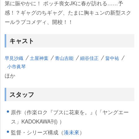
第に賑やかに！ ボッチ喪女JKに春が訪れる……予
感！？ギャグのちギャグ、たまに胸キュンの新型スク
ールラブコメディ、開校！！
キャスト
早見沙織
土屋神葉
青山吉能
細谷佳正
畠中祐
小市眞琴
ほか
スタッフ
原作（作楽ロク『ブスに花束を。』(「ヤングエー
ス」KADOKAWA刊) ）
監督・シリーズ構成（
湊未來
）