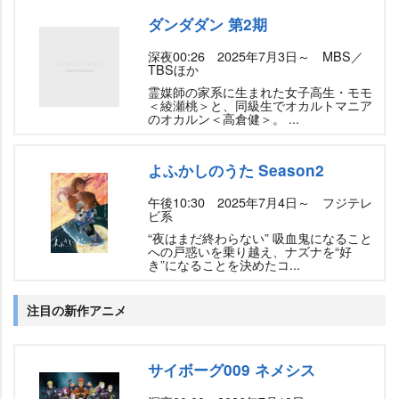
ダンダダン 第2期
深夜00:26 2025年7月3日～ MBS／
TBSほか
霊媒師の家系に生まれた女子高生・モモ
＜綾瀬桃＞と、同級生でオカルトマニア
のオカルン＜高倉健＞。 ...
よふかしのうた Season2
午後10:30 2025年7月4日～ フジテレ
ビ系
“夜はまだ終わらない” 吸血鬼になること
への戸惑いを乗り越え、ナズナを“好
き”になることを決めたコ...
注目の新作アニメ
サイボーグ009 ネメシス