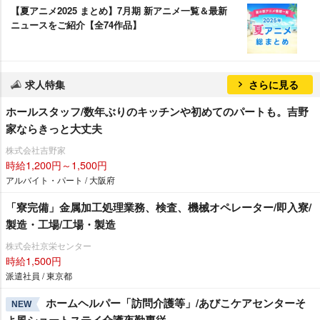
【夏アニメ2025 まとめ】7月期 新アニメ一覧＆最新
ニュースをご紹介【全74作品】
求人特集
さらに見る
ホールスタッフ/数年ぶりのキッチンや初めてのパートも。吉野
家ならきっと大丈夫
株式会社吉野家
時給1,200円～1,500円
アルバイト・パート / 大阪府
「寮完備」金属加工処理業務、検査、機械オペレーター/即入寮/
製造・工場/工場・製造
株式会社京栄センター
時給1,500円
派遣社員 / 東京都
ホームヘルパー「訪問介護等」/あびこケアセンターそ
NEW
よ風ショートステイ介護夜勤専従