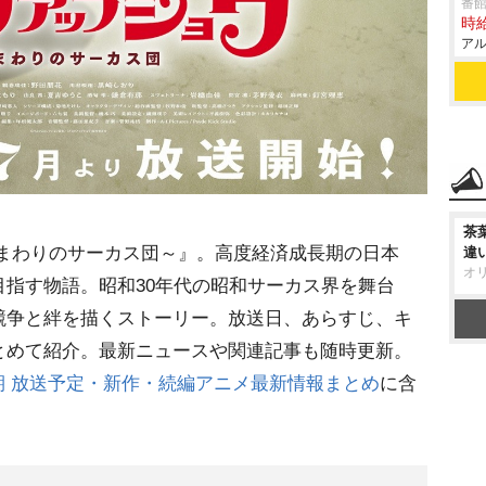
番
時給
アル
茶
ひまわりのサーカス団～』。高度経済成長期の日本
違
オ
指す物語。昭和30年代の昭和サーカス界を舞台
競争と絆を描くストーリー。放送日、あらすじ、キ
とめて紹介。最新ニュースや関連記事も随時更新。
月期 放送予定・新作・続編アニメ最新情報まとめ
に含