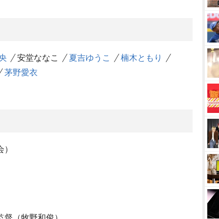
央
安堂ななこ
夏吉ゆうこ
楠木ともり
茅野愛衣
会）
監督（牧野和俊）