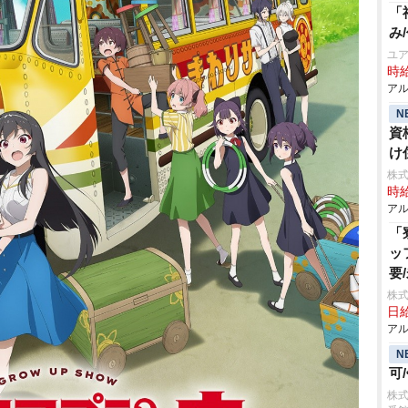
「
み
ユア
時給
アル
N
資
け
株式
時給
アル
「
ッ
要
株式
日給
アル
N
可
株