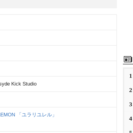
1
Psyde Kick Studio
2
3
LEMON
「ユラリユレル」
4
5