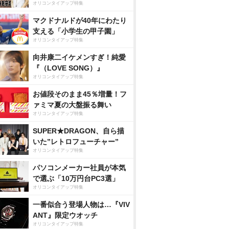
オリコンタイアップ特集
マクドナルドが40年にわたり
支える「小学生の甲子園」
オリコンタイアップ特集
向井康二イケメンすぎ！純愛
『（LOVE SONG）』
オリコンタイアップ特集
お値段そのまま45％増量！フ
ァミマ夏の大盤振る舞い
オリコンタイアップ特集
SUPER★DRAGON、自ら描
いた”レトロフューチャー”
オリコンタイアップ特集
パソコンメーカー社員が本気
で選ぶ「10万円台PC3選」
オリコンタイアップ特集
一番似合う登場人物は…『VIV
ANT』限定ウオッチ
オリコンタイアップ特集