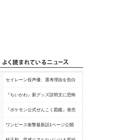
セイレーン役声優、選考理由を告白
『ちいかわ』新グッズ説明文に恐怖
『ポケモン公式ぜんこく図鑑』発売
ワンピース衝撃最新話1ページ公開
桂正和、質感リアルなパンツ＆尻絵