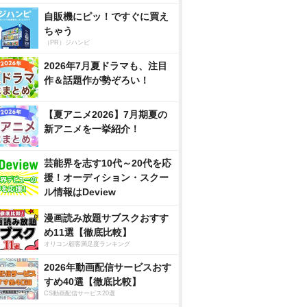
自販機にピッ！ですぐに買え
ちゃう
（PR）ジハンピ
2026年7月夏ドラマも、注目
作＆話題作が勢ぞろい！
【夏アニメ2026】7月期夏の
新アニメを一挙紹介！
芸能界を志す10代～20代を応
援！オーディション・スクー
ル情報はDeview
漫画読み放題サブスクおすす
め11選【徹底比較】
オリコン顧客満足度ランキング
2026年動画配信サービスおす
すめ40選【徹底比較】
CS動画配信サービス20選