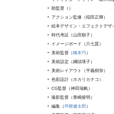
助監督（）
アクション監修（稲田正輝）
絵本デザイン・エフェクトデザ
時代考証（山田順子）
イメージボード（六七質）
美術監督（
橋本巧
）
美術設定（綱頭瑛子）
美術レイアウト（平義樹弥）
色彩設計（ホカリカナコ）
CG監督（神田瑞帆）
撮影監督（青嶋俊明）
編集（
坪根健太郎
）