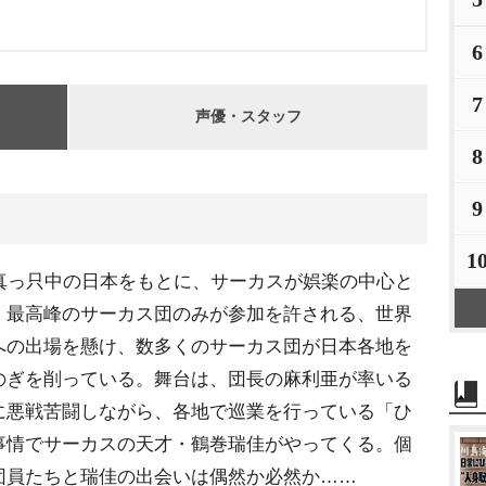
」
6
7
声優・スタッフ
8
9
1
真っ只中の日本をもとに、サーカスが娯楽の中心と
。最高峰のサーカス団のみが参加を許される、世界
への出場を懸け、数多くのサーカス団が日本各地を
のぎを削っている。舞台は、団長の麻利亜が率いる
に悪戦苦闘しながら、各地で巡業を行っている「ひ
事情でサーカスの天才・鶴巻瑞佳がやってくる。個
団員たちと瑞佳の出会いは偶然か必然か……