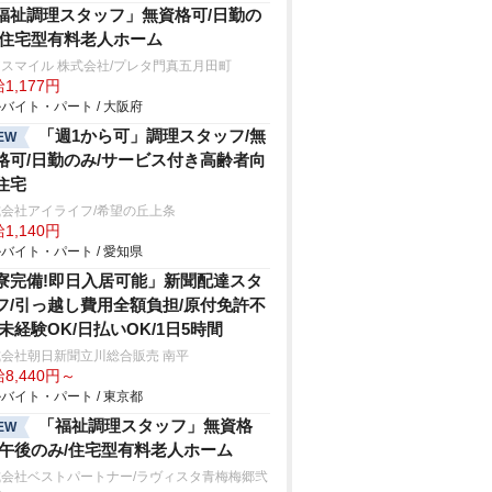
福祉調理スタッフ」無資格可/日勤の
/住宅型有料老人ホーム
スマイル 株式会社/プレタ門真五月田町
1,177円
バイト・パート / 大阪府
「週1から可」調理スタッフ/無
EW
格可/日勤のみ/サービス付き高齢者向
住宅
会社アイライフ/希望の丘上条
1,140円
バイト・パート / 愛知県
寮完備!即日入居可能」新聞配達スタ
フ/引っ越し費用全額負担/原付免許不
/未経験OK/日払いOK/1日5時間
会社朝日新聞立川総合販売 南平
8,440円～
バイト・パート / 東京都
「福祉調理スタッフ」無資格
EW
/午後のみ/住宅型有料老人ホーム
式会社ベストパートナー/ラヴィスタ青梅梅郷弐