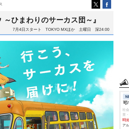
ス
 ～ひまわりのサーカス団～』
7月4日スタート TOKYO MXほか 土曜日 深24:00
N
可
社会
里
時給
アル