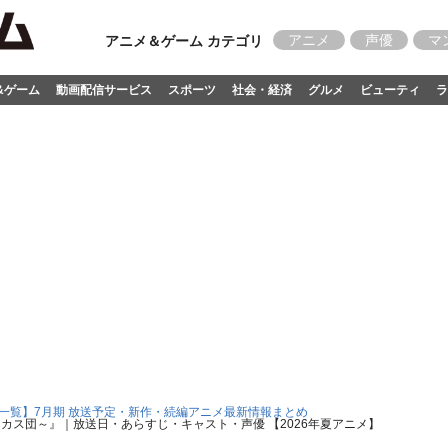
アニメ
声優
マ
アニメ＆ゲーム カテゴリ
&ゲーム
動画配信サービス
スポーツ
社会・経済
グルメ
ビューティ
ラ
6 一覧】7月期 放送予定・新作・続編アニメ最新情報まとめ
カス団～』｜放送日・あらすじ・キャスト・声優 【2026年夏アニメ】