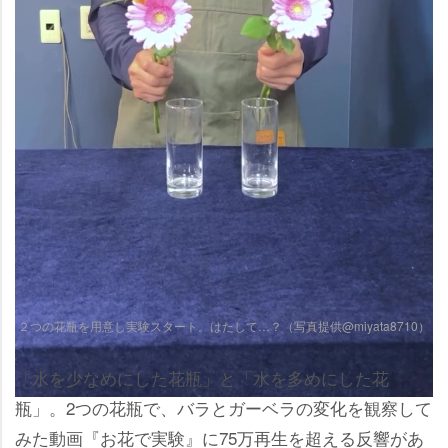
２つの花瓶を用意し実験スタート。はたして…？（写真提供@miyata8710）
「水を少なめにした花瓶」と「水を多めにした花
瓶」。2つの花瓶で、バラとガーベラの変化を観察して
みた動画『お花で実験』に75万再生を超える反響があ