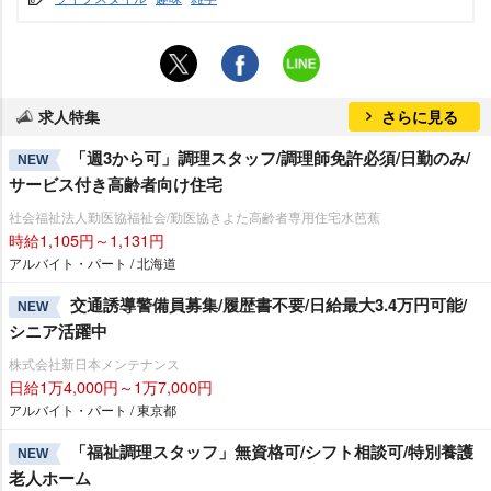
求人特集
さらに見る
「週3から可」調理スタッフ/調理師免許必須/日勤のみ/
NEW
サービス付き高齢者向け住宅
社会福祉法人勤医協福祉会/勤医協きよた高齢者専用住宅水芭蕉
時給1,105円～1,131円
アルバイト・パート / 北海道
交通誘導警備員募集/履歴書不要/日給最大3.4万円可能/
NEW
シニア活躍中
株式会社新日本メンテナンス
日給1万4,000円～1万7,000円
アルバイト・パート / 東京都
「福祉調理スタッフ」無資格可/シフト相談可/特別養護
NEW
老人ホーム