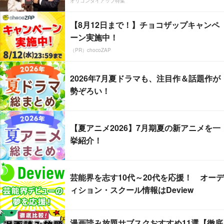
オリコンタイアップ特集
【8月12日まで！】チョコザップキャンペ
ーン実施中！
（PR）chocoZAP
2026年7月夏ドラマも、注目作＆話題作が
勢ぞろい！
【夏アニメ2026】7月期夏の新アニメを一
挙紹介！
芸能界を志す10代～20代を応援！ オーデ
ィション・スクール情報はDeview
漫画読み放題サブスクおすすめ11選【徹底