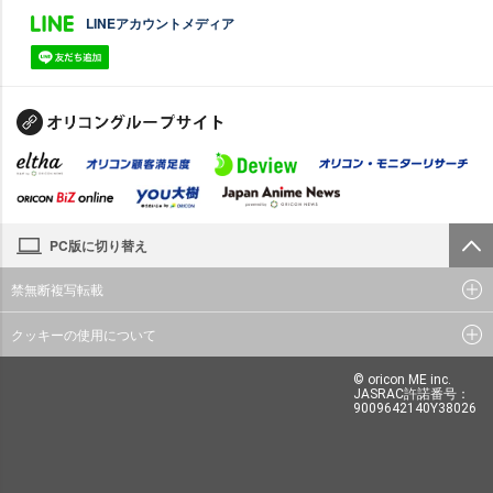
LINEアカウントメディア
PC版に切り替え
禁無断複写転載
クッキーの使用について
© oricon ME inc.
JASRAC許諾番号：
9009642140Y38026