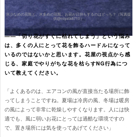
水少なめの花瓶と、水多めの花瓶。お花が日持ちするのはどっち？（写真提
供@miyata8710）
――「切り花がすぐに枯れてしまう」という悩み
は、多くの人にとって花を飾るハードルになって
いるのではないかと思います。花屋の視点から感
じる、家庭でやりがちな花を枯らすNG行為につ
いて教えてください。
「よくあるのは、エアコンの風が直接当たる場所に飾
ってしまうことですね。夏場は冷房の風、冬場は暖房
の風によって非常に乾燥しやすくなります。人には快
適でも、風に弱いお花にとっては過酷な環境ですの
で、置き場所には気を使ってあげてください」