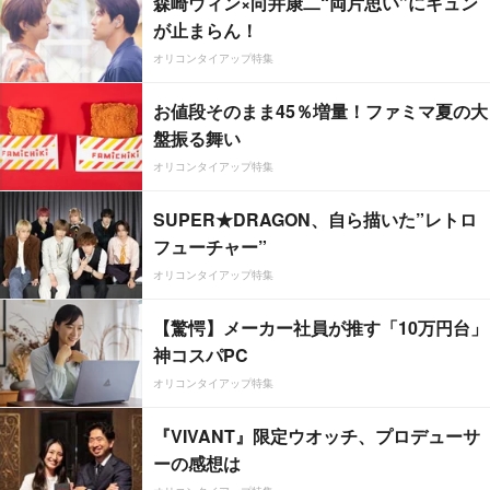
森崎ウィン×向井康二“両片思い”にキュン
が止まらん！
オリコンタイアップ特集
お値段そのまま45％増量！ファミマ夏の大
盤振る舞い
オリコンタイアップ特集
SUPER★DRAGON、自ら描いた”レトロ
フューチャー”
オリコンタイアップ特集
【驚愕】メーカー社員が推す「10万円台」
神コスパPC
オリコンタイアップ特集
『VIVANT』限定ウオッチ、プロデューサ
ーの感想は