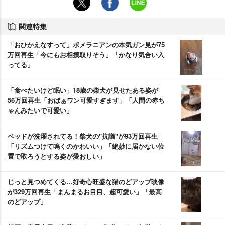
関連特集
「おひかえなすって」ポメラニアンの本気ガン見が75
万回再生「今にもお相撲取りそう」「かなり気合い入
ってる」
「食べたいけど眠い」18歳の柴犬が見せたある姿が
56万回再生「おばぁワン可愛すぎます」「人間の赤ち
ゃんみたいで可愛い」
ベッドが洗濯されてる！柴犬の"抗議"が93万回再生
「リズムつけて鳴くのかわいい」「絶妙に届かない位
置で取ろうとする姿が愛おしい」
じっと見つめてくる…好奇心旺盛な猫のどアップ映像
が329万回再生「まんまるお目目、超可愛い」「最高
のどアップ」