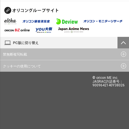
PC版に切り替え
禁無断複写転載
クッキーの使用について
© oricon ME inc.
JASRAC許諾番号：
9009642140Y38026