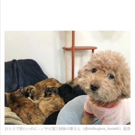
ひとりで寝たいのに…／サビ猫三姉妹の家さん（@matsugoro_kurashi）提供