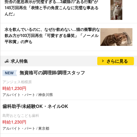
拒否の意思表示が完璧すぎる…3歳猫の"ある行動"が
145万回再生「表情と手の角度こんなに完璧な事ある
んだ」
水を飲んでいるのに、なぜか飲めない…猫の衝撃的な
飲み方が103万回再生「可愛すぎる爆笑」「ノーメル
平和賞」の声も
求人特集
さらに見る
無資格可の調理師/調理スタッフ
NEW
アンジェス相模原
時給1,230円
アルバイト・パート / 神奈川県
歯科助手/未経験OK・ネイルOK
島野おとなこども歯科
時給1,230円
アルバイト・パート / 東京都