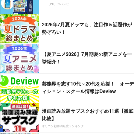
（PR）ジハンピ
2026年7月夏ドラマも、注目作＆話題作が
勢ぞろい！
【夏アニメ2026】7月期夏の新アニメを一
挙紹介！
芸能界を志す10代～20代を応援！ オーデ
ィション・スクール情報はDeview
漫画読み放題サブスクおすすめ11選【徹底
比較】
オリコン顧客満足度ランキング