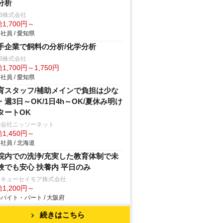
分析
B株式会社
1,700円～
社員 / 愛知県
手企業で飼料の分析/化学分析
B株式会社
1,700円～1,750円
社員 / 愛知県
育スタッフ/補助メインで負担は少な
・週3日～OK/1日4h～OK/夏休み明け
タートOK
式会社ニッソーネット
1,450円～
社員 / 北海道
院内での洗浄/充実した教育体制で未
験でも安心 扶養内 平日のみ
タキューセイモア株式会社
1,200円～
バイト・パート / 大阪府
続きはこちら