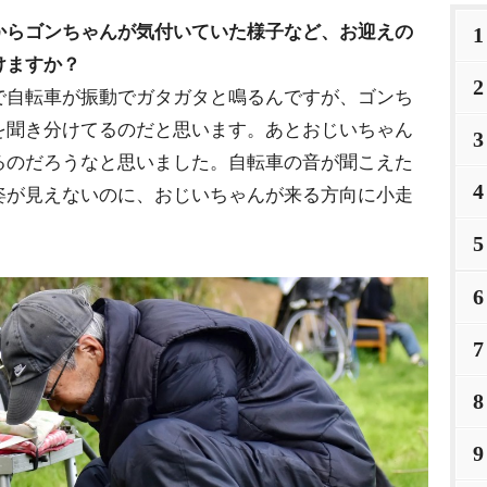
からゴンちゃんが気付いていた様子など、お迎えの
1
けますか？
2
で自転車が振動でガタガタと鳴るんですが、ゴンち
を聞き分けてるのだと思います。あとおじいちゃん
3
るのだろうなと思いました。自転車の音が聞こえた
4
姿が見えないのに、おじいちゃんが来る方向に小走
5
6
7
8
9