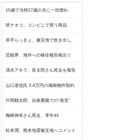
15歳で当時27歳の夫に一目惚れ
研ナオコ、コンビニで買う商品
井手らっきょ、被災地で炊き出し
芸能界、海外への移住報告相次ぐ
清水アキラ、良太郎さん死去を報告
山口達也氏 3.4万円の湘南物件契約
片岡鶴太郎、自家農園での“発見”
梅崎伸幸さん死去、享年44
松本潤、熊本地震被災地へコメント