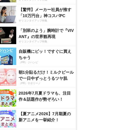
【驚愕】メーカー社員が推す
「10万円台」神コスパPC
オリコンタイアップ特集
「別班のよう」腕時計で『VIV
ANT』の世界観再現
オリコンタイアップ特集
自販機にピッ！ですぐに買え
ちゃう
（PR）ジハンピ
朝1分貼るだけ！ミルクピール
で一日中ずっとうるツヤ肌
（PR）サボリーノ
2026年7月夏ドラマも、注目
作＆話題作が勢ぞろい！
【夏アニメ2026】7月期夏の
新アニメを一挙紹介！