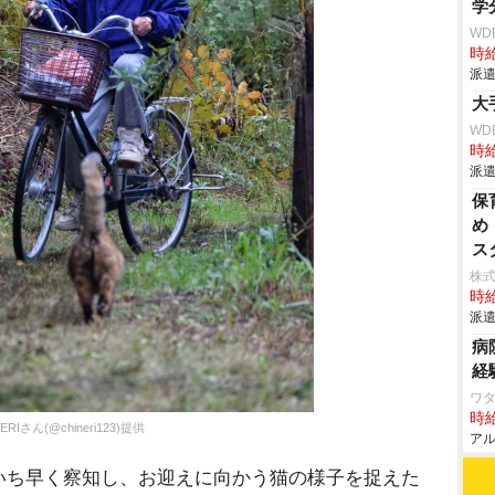
学
WD
時給
派遣
大
WD
時給
派遣
保
め
ス
株
時給
派遣
病
経
ワ
時給
(@chineri123)提供
アル
ち早く察知し、お迎えに向かう猫の様子を捉えた