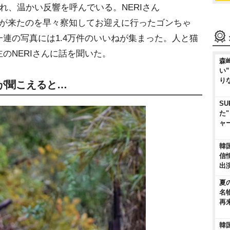
稿され、温かい反響を呼んでいる。NERIさん
いちゃんが来たのを早々察知してお迎えに行ったゴンちゃ
連の写真には1.4万件のいいねが集まった。人と猫
のNERIさんに話を聞いた。
森
い
り
が聞こえると…
SU
た
ャ
韓
信
出
夏
名
再
韓