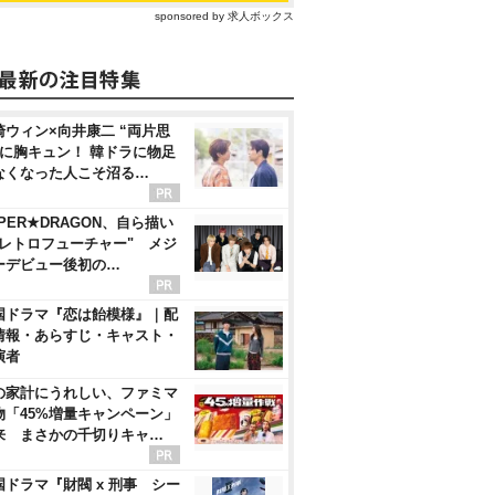
sponsored by 求人ボックス
崎ウィン×向井康二 “両片思
”に胸キュン！ 韓ドラに物足
なくなった人こそ沼る…
PER★DRAGON、自ら描い
"レトロフューチャー" メジ
ーデビュー後初の…
国ドラマ『恋は飴模様』｜配
情報・あらすじ・キャスト・
演者
の家計にうれしい、ファミマ
物「45%増量キャンペーン」
来 まさかの千切りキャ…
国ドラマ『財閥 x 刑事 シー