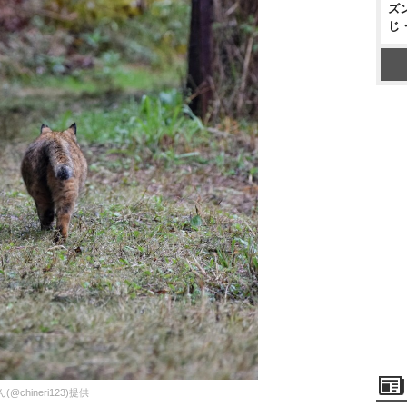
ズ
じ
hineri123)提供