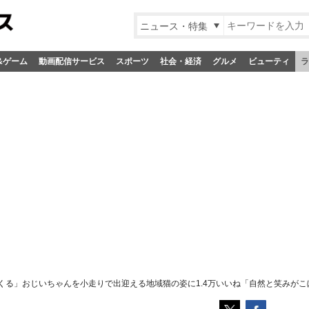
ニュース・特集
&ゲーム
動画配信サービス
スポーツ
社会・経済
グルメ
ビューティ
ラ
くる」おじいちゃんを小走りで出迎える地域猫の姿に1.4万いいね「自然と笑みがこ