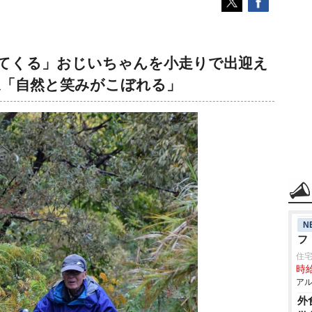
てくる」おじいちゃんを小走りで出迎え
ね「自然と笑みがこぼれる」
N
フ
住
時給
アル
外