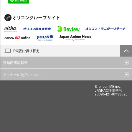
PC版に切り替え
禁無断複写転載
クッキーの使用について
© oricon ME inc.
JASRAC許諾番号：
9009642140Y38026