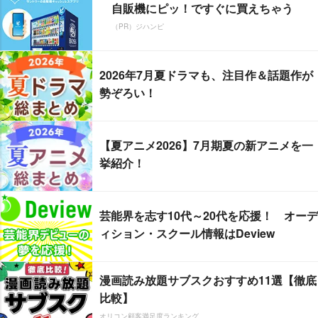
自販機にピッ！ですぐに買えちゃう
（PR）ジハンピ
2026年7月夏ドラマも、注目作＆話題作が
勢ぞろい！
【夏アニメ2026】7月期夏の新アニメを一
挙紹介！
芸能界を志す10代～20代を応援！ オーデ
ィション・スクール情報はDeview
漫画読み放題サブスクおすすめ11選【徹底
比較】
オリコン顧客満足度ランキング