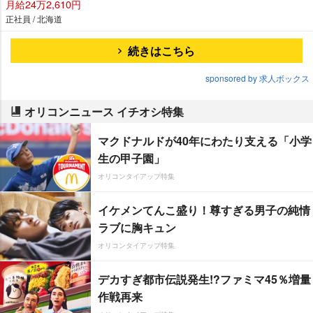
月給24万2,610円
正社員 / 北海道
続きはこちら
sponsored by 求人ボックス
オリコンニュース イチオシ特集
マクドナルドが40年にわたり支える「小学
生の甲子園」
オリコンタイアップ特集
イケメンてんこ盛り！尊すぎる男子の純情
ラブに胸キュン
オリコンタイアップ特集
デカすぎ都市伝説発生!?ファミマ45％増量
作戦再来