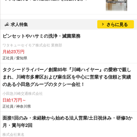
求人特集
さらに見る
ピンセットやハサミの洗浄・滅菌業務
ワタキューセイモア株式会社 業務部
月給23万円
正社員 / 愛知県
タクシードライバー／創業85年『川崎ハイヤー』の愛称で親し
まれ、川崎市多摩区および麻生区を中心に営業する信頼と実績
のある小田急グループのタクシー会社！
小田急川崎交通株式会社
日給1万円～
正社員 / 神奈川県
面接1回のみ・未経験から始める法人営業/土日祝休み・研修3か
月・賞与年2回
株式会社東名