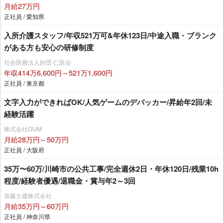
月給27万円
正社員 / 愛知県
入所介護スタッフ/年収521万可&年休123日/中途入職・ブランク
がある方も安心の研修制度
社会医療法人財団 仁医会
年収414万6,600円～521万1,600円
正社員 / 東京都
文字入力ができればOK/人気ゲームのデバッカー/昇給年2回/未
経験活躍
株式会社GUM
月給28万円～50万円
正社員 / 大阪府
35万〜60万/川崎市の公共工事/完全週休2日・年休120日/残業10h
程度/経験者優遇/退職金・賞与年2～3回
加藤土建株式会社
月給35万円～60万円
正社員 / 神奈川県