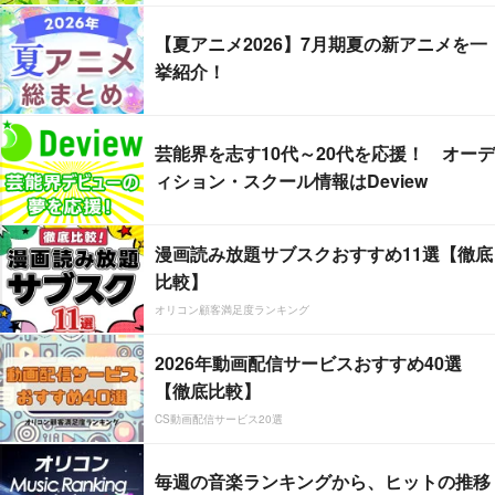
【夏アニメ2026】7月期夏の新アニメを一
挙紹介！
芸能界を志す10代～20代を応援！ オーデ
ィション・スクール情報はDeview
漫画読み放題サブスクおすすめ11選【徹底
比較】
オリコン顧客満足度ランキング
2026年動画配信サービスおすすめ40選
【徹底比較】
CS動画配信サービス20選
毎週の音楽ランキングから、ヒットの推移