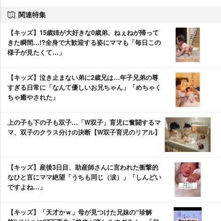
関連特集
【キッズ】15歳姉が大好きな0歳弟、ねぇねが帰って
きた瞬間…!?全身で大歓迎する姿にママも「毎日この
様子が見たくて…」
【キッズ】泣き止まない弟に2歳兄は…年子兄弟の尊
すぎる日常に「なんて優しいお兄ちゃん」「めちゃく
ちゃ癒やされた」
上の子も下の子も双子…「W双子」育児に奮闘するマ
マ、双子のクラス分けの決断【W双子育児のリアル】
【キッズ】産後3日目、助産師さんに言われた衝撃的
なひと言にママ絶望「うちも同じ（涙）」「しんどい
ですよね…」
【キッズ】「天才かｗ」母が見つけた兄妹の“珍解