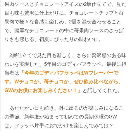
果肉ソースとチョコレートアイスの2層仕立てで、見た
目も味も贅沢に仕上がりに。チョコレートチップと苺
果肉で様々な食感も楽しめ、2層を混ぜ合わせること
で、濃厚なチョコレートの中に苺果肉ソースのさっぱ
りさも感じる、初夏にぴったりの味わいに。
2層仕立てで見た目も新しく、さらに贅沢感のある味
わいを実現した、5年目のゴディバフラッペ。最後に担
当者は
「今年のゴディバフラッペはWフレーバーで
す。Wチョコか、苺チョコか、ぜひ飲み比べながら、
と話してくれた。
GWのお供にお楽しみください！」
あたたかい日も続き、外に出るのが楽しみになるこ
の季節。新年度が始まって初めての長期休暇のGW
は、フラッペ片手におでかけを楽しんでみては？