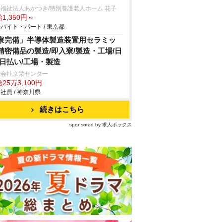
福祉法人あかつき/特別養護老人ホーム 花子
1,350円～
バイト・パート / 東京都
寮完備」半導体製造装置用セラミッ
精密備品の製造/即入寮/製造・工場/日
/日払い/工場・製造
式会社京栄センター
25万3,100円
社員 / 神奈川県
続きはこちら
sponsored by 求人ボックス