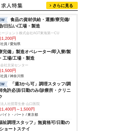
さらに見る
食品の資材供給・運搬/寮完備/
EW
勤/日払い/工場・製造
エージェント株式会社AGT東海第一CU
1,200円
社員 / 愛知県
寮完備」製造オペレーター/即入寮/製
・工場/工場・製造
式会社京栄センター
1,500円
社員 / 神奈川県
「週3から可」調理スタッフ/調
EW
師免許必須/日勤のみ/診療所・クリニ
ク
法人社団育生會 山口医院
1,400円～1,500円
バイト・パート / 東京都
福祉調理スタッフ」無資格可/日勤の
/ショートステイ