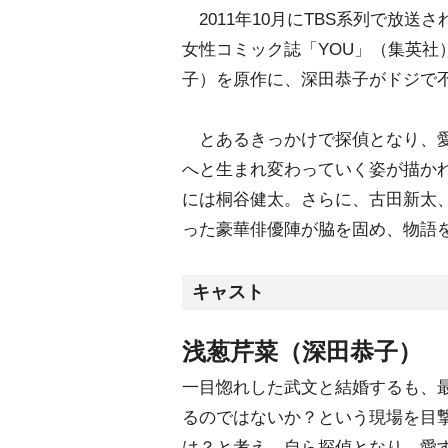
2011年10月にTBS系列で放
女性コミック誌「YOU」（集英社
子）を原作に、深田恭子がドジで
とあるきっかけで探偵となり、愛
へと生まれ変わっていく姿が描か
には桐谷健太。さらに、古田新太
った豪華俳優陣が脇を固め、物語
キャスト
浅葱芹菜（深田恭子）
一目惚れした武文と結婚するも、
るのではないか？という現場を目
は？と考え、自ら探偵となり、愛