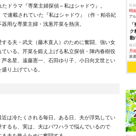
送されたドラマ『専業主婦探偵～私はシャドウ』。
社会
時給
）で連載されていた『私はシャドウ』（作・粕谷紀
アル
不器用な専業主婦・浅葱芹菜を熱演。
「
ク
勤
する夫・武文（藤木直人）のために奮闘、強い女
株
れている。芹菜を鍛え上げる私立探偵・陣内春樹役
月給
派遣
、芦名星、遠藤憲一、石田ゆり子、小日向文世とい
を盛り上げている。
最近は冷たくされる毎日。ある日、夫が浮気してい
撃するも、実は、夫はパワハラで悩んでいるので
する夫を救うために奮闘する。