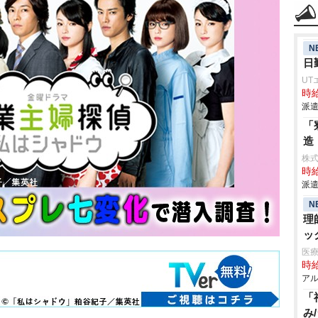
N
日
UT
時給
派遣
「
造
株
時給
派遣
N
理
ッ
医療
時給
アル
「
み