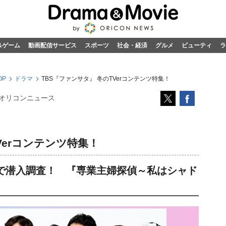
&ゲーム
動画配信サービス
スポーツ
社会・経済
グルメ
ビューティ
ラ
OP
ドラマ
TBS『ファンサタ』 冬のTVerコンテンツ特集！
オリコンニュース
Verコンテンツ特集！
で潜入調査！ 『専業主婦探偵～私はシャド