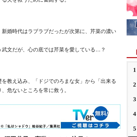
。新婚時代はラブラブだったが次第に、芹菜の濃い
う武文だが、心の底では芹菜を愛している…？
1
礎を教え込み、「ドジでのろまな女」から「出来る
2
り、危ないところを常に救う。
3
4
5