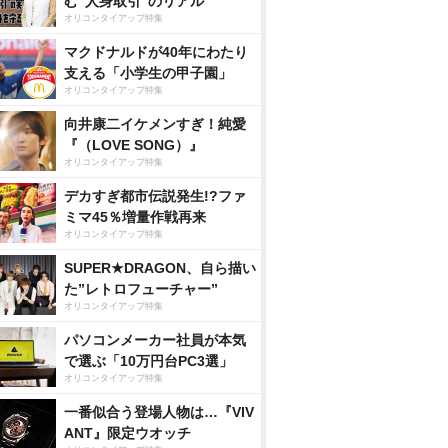
む“人身取引”のリアル
オリコンタイアップ特集
マクドナルドが40年にわたり
支える「小学生の甲子園」
オリコンタイアップ特集
向井康二イケメンすぎ！純愛
『（LOVE SONG）』
オリコンタイアップ特集
デカすぎ都市伝説発生!?ファ
ミマ45％増量作戦再来
オリコンタイアップ特集
SUPER★DRAGON、自ら描い
た”レトロフューチャー”
オリコンタイアップ特集
パソコンメーカー社員が本気
で選ぶ「10万円台PC3選」
オリコンタイアップ特集
一番似合う登場人物は…『VIV
ANT』限定ウオッチ