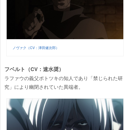
ノヴァク（CV：津田健次郎）
フベルト（CV：速水奨）
ラファウの義父ポトツキの知人であり「禁じられた研
究」により幽閉されていた異端者。