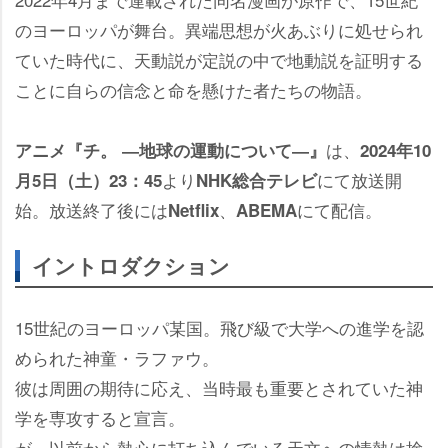
のヨーロッパが舞台。異端思想が火あぶりに処せられ
ていた時代に、天動説が定説の中で地動説を証明する
ことに自らの信念と命を懸けた者たちの物語。
は、
アニメ『チ。 ―地球の運動について―』
2024年10
より
にて放送開
月5日（土）23：45
NHK総合テレビ
始。放送終了後には
、
にて配信。
Netflix
ABEMA
イントロダクション
15世紀のヨーロッパ某国。飛び級で大学への進学を認
められた神童・ラファウ。
彼は周囲の期待に応え、当時最も重要とされていた神
学を専攻すると宣言。
が、以前から熱心に打ち込んでいる天文への情熱は捨