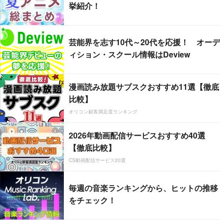
挙紹介！
芸能界を志す10代～20代を応援！ オーデ
ィション・スクール情報はDeview
漫画読み放題サブスクおすすめ11選【徹底
比較】
オリコン顧客満足度ランキング
2026年動画配信サービスおすすめ40選
【徹底比較】
CS動画配信サービス20選
毎週の音楽ランキングから、ヒットの推移
をチェック！