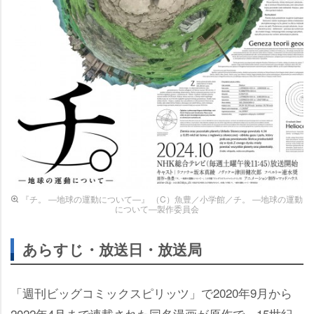
『チ。 ―地球の運動について―』 （C）魚豊／小学館／チ。 ―地球の運動
について―製作委員会
あらすじ・放送日・放送局
「週刊ビッグコミックスピリッツ」で2020年9月から
2022年4月まで連載された同名漫画が原作で、15世紀