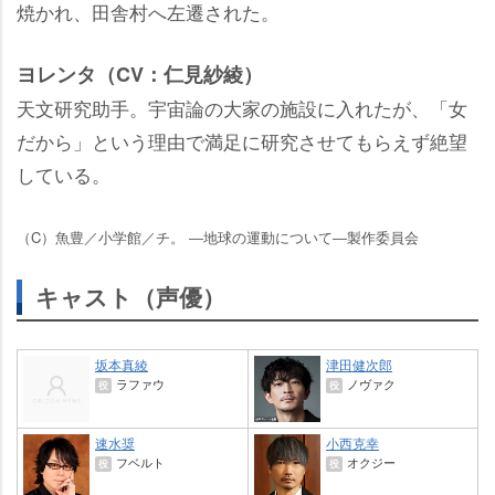
焼かれ、田舎村へ左遷された。
ヨレンタ（CV：仁見紗綾）
天文研究助手。宇宙論の大家の施設に入れたが、「女
だから」という理由で満足に研究させてもらえず絶望
している。
（C）魚豊／小学館／チ。 ―地球の運動について―製作委員会
キャスト（声優）
坂本真綾
津田健次郎
ラファウ
ノヴァク
役
役
速水奨
小西克幸
フベルト
オクジー
役
役