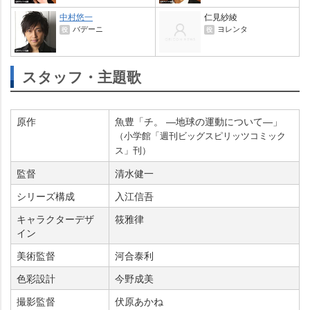
中村悠一
仁見紗綾
バデーニ
ヨレンタ
役
役
スタッフ・主題歌
原作
魚豊「チ。 ―地球の運動について―」
（小学館「週刊ビッグスピリッツコミック
ス」刊）
監督
清水健一
シリーズ構成
入江信吾
キャラクターデザ
筱雅律
イン
美術監督
河合泰利
色彩設計
今野成美
撮影監督
伏原あかね