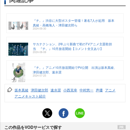
『チ。』渋谷に大型ポスター登場！著名7人が起用 坂本
真綾・高橋海人・津田健次郎ら
2024-09-30
サカナクション、2年ぶり新曲で初のTVアニメ主題歌担
当 『チ。』10月放送開始【コメント全文あり】
2024-08-08
『チ。』アニメ10月放送開始でPV公開 出演は坂本真綾、
津田健次郎、速水奨
2024-07-25
坂本真綾
津田健次郎
速水奨
小西克幸
中村悠一
声優
アニメ
アニメキャスト紹介
この作品をVODサービスで探す