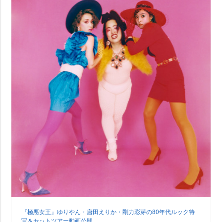
『極悪女王』ゆりやん・唐田えりか・剛力彩芽の80年代ルック特
写＆セットツアー動画公開