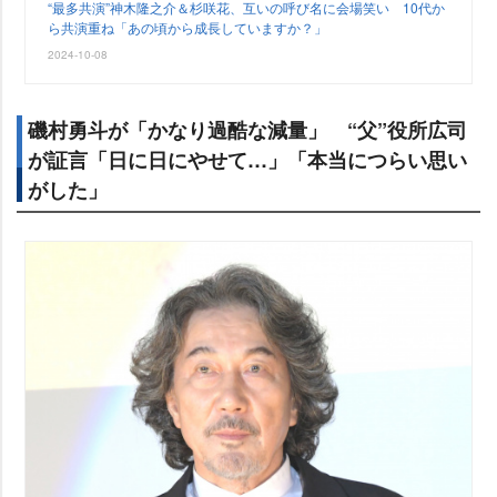
“最多共演”神木隆之介＆杉咲花、互いの呼び名に会場笑い 10代か
ら共演重ね「あの頃から成長していますか？」
2024-10-08
磯村勇斗が「かなり過酷な減量」 “父”役所広司
が証言「日に日にやせて…」「本当につらい思い
がした」