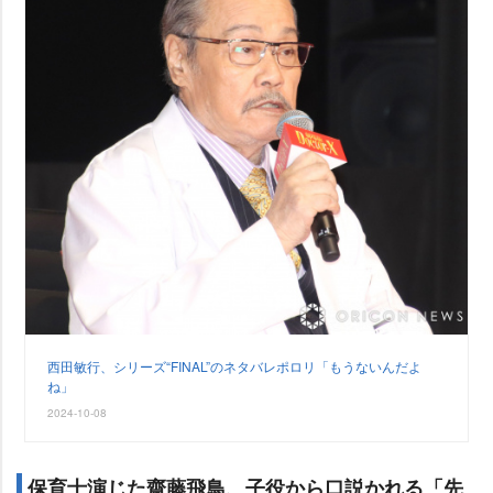
西田敏行、シリーズ“FINAL”のネタバレポロリ「もうないんだよ
ね」
2024-10-08
保育士演じた齋藤飛鳥、子役から口説かれる「先