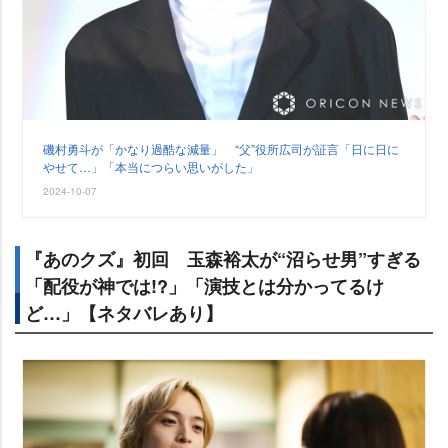
磯村勇斗が「かなり過酷な減量」 “父”役所広司が証言「日に日に
せて…」「本当につらい思いがした」
2024-10-07
『あのクズ』初回 玉森裕太が“沼らせ男”すぎる
「配役が神では!?」「演技とは分かってるけ
ど…」【ネタバレあり】