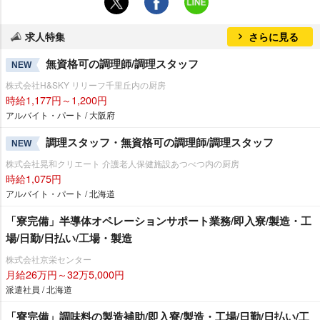
求人特集
さらに見る
無資格可の調理師/調理スタッフ
NEW
株式会社H&SKY リリーフ千里丘内の厨房
時給1,177円～1,200円
アルバイト・パート / 大阪府
調理スタッフ・無資格可の調理師/調理スタッフ
NEW
株式会社晃和クリエート 介護老人保健施設あつべつ内の厨房
時給1,075円
アルバイト・パート / 北海道
「寮完備」半導体オペレーションサポート業務/即入寮/製造・工
場/日勤/日払い/工場・製造
株式会社京栄センター
月給26万円～32万5,000円
派遣社員 / 北海道
「寮完備」調味料の製造補助/即入寮/製造・工場/日勤/日払い/工