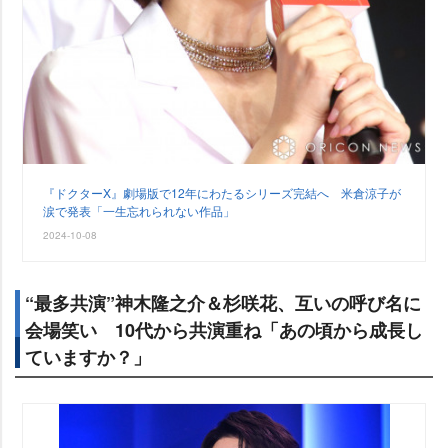
『ドクターX』劇場版で12年にわたるシリーズ完結へ 米倉涼子が
涙で発表「一生忘れられない作品」
2024-10-08
“最多共演”神木隆之介＆杉咲花、互いの呼び名に
会場笑い 10代から共演重ね「あの頃から成長し
ていますか？」