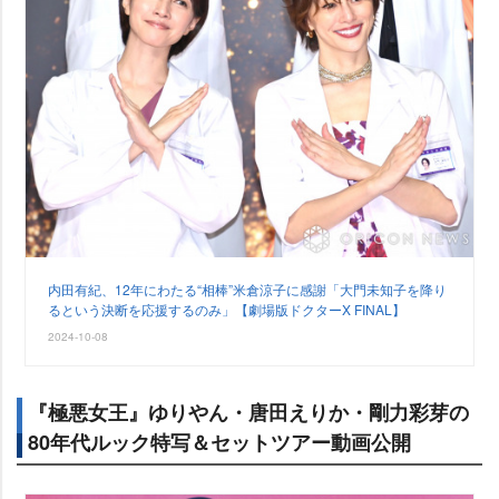
内田有紀、12年にわたる“相棒”米倉涼子に感謝「大門未知子を降り
るという決断を応援するのみ」【劇場版ドクターX FINAL】
2024-10-08
『極悪女王』ゆりやん・唐田えりか・剛力彩芽の
80年代ルック特写＆セットツアー動画公開