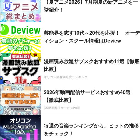
【夏アニメ2026】7月期夏の新アニメを一
挙紹介！
芸能界を志す10代～20代を応援！ オーデ
ィション・スクール情報はDeview
漫画読み放題サブスクおすすめ11選【徹底
比較】
オリコン顧客満足度ランキング
2026年動画配信サービスおすすめ40選
【徹底比較】
CS動画配信サービス20選
毎週の音楽ランキングから、ヒットの推移
をチェック！