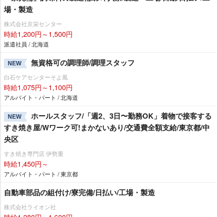
場・製造
株式会社京栄センター
時給1,200円～1,500円
派遣社員 / 北海道
無資格可の調理師/調理スタッフ
NEW
白石ケアセンターそよ風
時給1,075円～1,100円
アルバイト・パート / 北海道
ホールスタッフ/「週2、3日〜勤務OK」着物で接客する
NEW
すき焼き屋/Wワーク可!まかないあり/交通費全額支給/東京都/中
央区
すき焼き専門店 伊勢重
時給1,450円～
アルバイト・パート / 東京都
自動車部品の組付け/寮完備/日払い/工場・製造
株式会社ライオン社
時給1,280円～1,600円