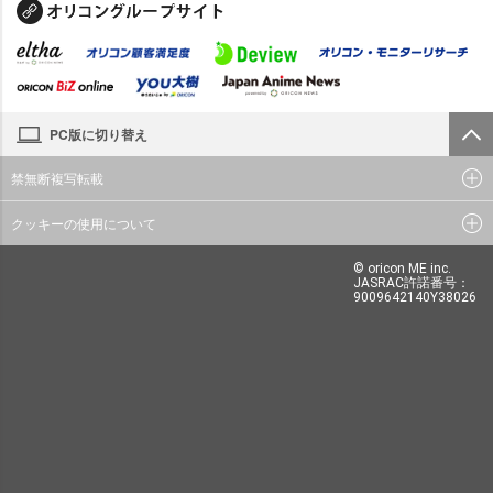
PC版に切り替え
禁無断複写転載
クッキーの使用について
© oricon ME inc.
JASRAC許諾番号：
9009642140Y38026