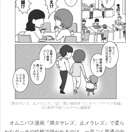
『満タサレズ、止メラレズ』1話『買い物依存 ワンオペ・ワーママ前編』
(C) 駒井千紘/ソルマーレ編集部
オムニバス漫画『満タサレズ、止メラレズ』で柔ら
かなタッチの絵柄で描かれるのは、一見ごく普通の女