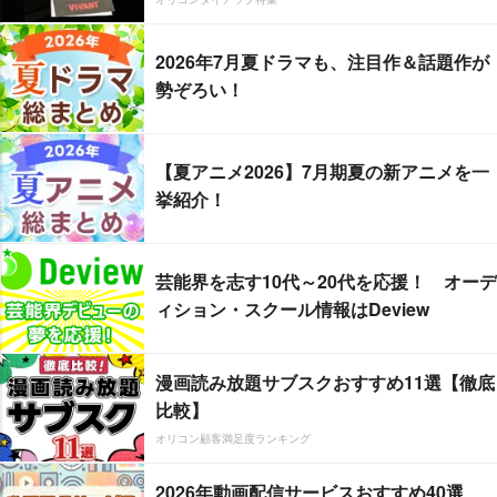
2026年7月夏ドラマも、注目作＆話題作が
勢ぞろい！
【夏アニメ2026】7月期夏の新アニメを一
挙紹介！
芸能界を志す10代～20代を応援！ オーデ
ィション・スクール情報はDeview
漫画読み放題サブスクおすすめ11選【徹底
比較】
オリコン顧客満足度ランキング
2026年動画配信サービスおすすめ40選