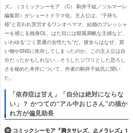
ズ』（コミックシーモア （C） 駒井千紘／ソルマーレ
編集部）がショートドラマ化。主人公は、“子持ち
様”と言われ苦労するワンオペママ、結婚のプレッシャ
ーを感じる独身OL、はた目には順風満帆な主婦など、
いわゆる“ごく普通の女性たち”だ。彼女らはなぜ、買
い物やSNSに依存してしまったのか。この主人公は自
分だったかもしれない…そうしたジワリとした恐ろし
さを秘めた本作について、作者の駒井千紘氏に聞い
た。
「依存症は甘え」「自分は絶対にならな
い」？ かつての“アル中おじさん”の描か
れ方が偏見助長
コミックシーモア『満タサレズ、止メラレズ』1