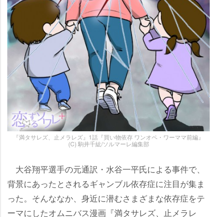
『満タサレズ、止メラレズ』1話『買い物依存 ワンオペ・ワーママ前編』
(C) 駒井千紘/ソルマーレ編集部
大谷翔平選手の元通訳・水谷一平氏による事件で、
背景にあったとされるギャンブル依存症に注目が集ま
った。そんななか、身近に潜むさまざまな依存症をテ
ーマにしたオムニバス漫画『満タサレズ、止メラレ