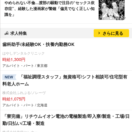
められない不倫…渡部の騒動で注目の“セックス依
存症”、経験した漫画家が警鐘「偏見でなく正しい知
識を」
求人特集
さらに見る
歯科助手/未経験OK・扶養内勤務OK
はやしデンタルクリニック
時給1,300円
アルバイト・パート / 東京都
「福祉調理スタッフ」無資格可/シフト相談可/住宅型有
NEW
料老人ホーム
株式会社ふれぶる/ノレーヴ
時給1,075円
アルバイト・パート / 北海道
「寮完備」リチウムイオン電池の電極製造/即入寮/製造・工場/日
勤/日払い/工場・製造
株式会社京栄センター