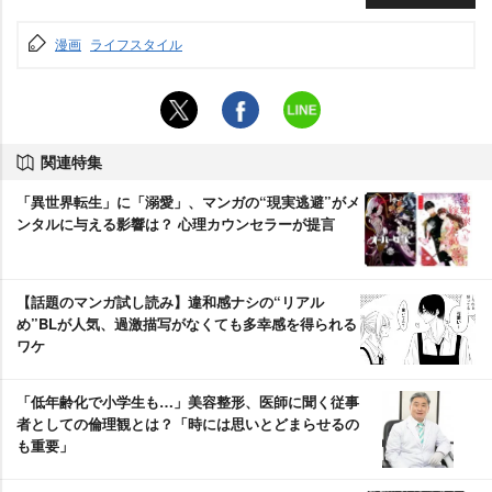
漫画
ライフスタイル
関連特集
「異世界転生」に「溺愛」、マンガの“現実逃避”がメ
ンタルに与える影響は？ 心理カウンセラーが提言
【話題のマンガ試し読み】違和感ナシの“リアル
め”BLが人気、過激描写がなくても多幸感を得られる
ワケ
「低年齢化で小学生も…」美容整形、医師に聞く従事
者としての倫理観とは？「時には思いとどまらせるの
も重要」