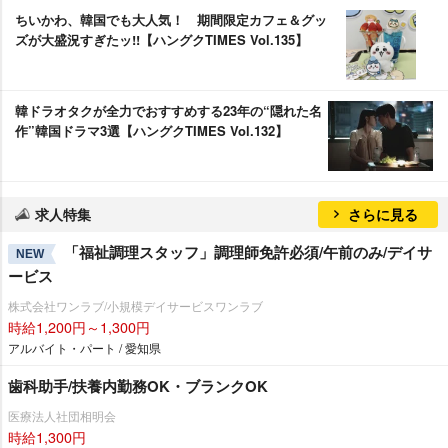
ちいかわ、韓国でも大人気！ 期間限定カフェ＆グッ
ズが大盛況すぎたッ!!【ハングクTIMES Vol.135】
韓ドラオタクが全力でおすすめする23年の“隠れた名
作”韓国ドラマ3選【ハングクTIMES Vol.132】
求人特集
さらに見る
「福祉調理スタッフ」調理師免許必須/午前のみ/デイサ
NEW
ービス
株式会社ワンラブ/小規模デイサービスワンラブ
時給1,200円～1,300円
アルバイト・パート / 愛知県
歯科助手/扶養内勤務OK・ブランクOK
医療法人社団相明会
時給1,300円