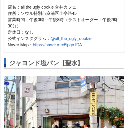
店名：all the ugly cookie 合井カフェ
住所：ソウル特別市麻浦区土亭路45
営業時間：午後0時～午後8時（ラストオーダー：午後7時
30分）
定休日：なし
公式インスタグラム：
@all_the_ugly_cookie
Naver Map：
https://naver.me/5ipgb1DA
ジャヨンド塩パン【聖水】