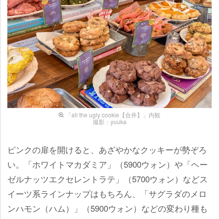
「all the ugly cookie【合井】」内観
撮影：yuuka
ピンクの扉を開けると、あざやかなクッキーが勢ぞろ
い。「ホワイトマカダミア」（5900ウォン）や「ヘー
ゼルナッツエクセレントラテ」（5700ウォン）などス
イーツ系ラインナップはもちろん、「サグラダのメロ
ンハモン（ハム）」（5900ウォン）などの変わり種も