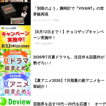
「別班のよう」腕時計で『VIVANT』の世
界観再現
オリコンタイアップ特集
【8月12日まで！】チョコザップキャンペ
ーン実施中！
（PR）chocoZAP
2026年7月夏ドラマも、注目作＆話題作が
勢ぞろい！
【夏アニメ2026】7月期夏の新アニメを一
挙紹介！
芸能界を志す10代～20代を応援！ オーデ