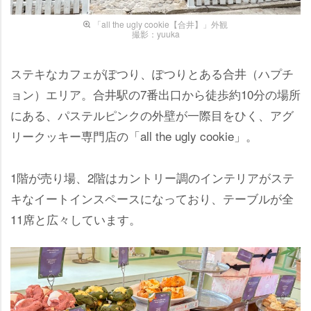
「all the ugly cookie【合井】」外観
撮影：yuuka
ステキなカフェがぽつり、ぽつりとある合井（ハプチ
ョン）エリア。合井駅の7番出口から徒歩約10分の場所
にある、パステルピンクの外壁が一際目をひく、アグ
リークッキー専門店の「all the ugly cookie」。
1階が売り場、2階はカントリー調のインテリアがステ
キなイートインスペースになっており、テーブルが全
11席と広々しています。