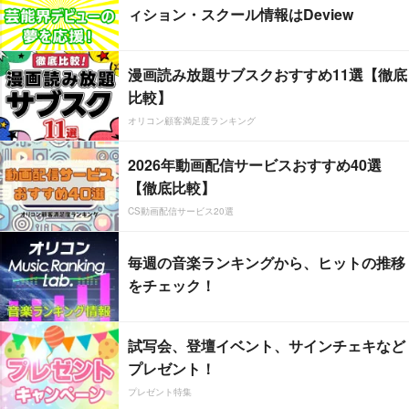
ィション・スクール情報はDeview
漫画読み放題サブスクおすすめ11選【徹底
比較】
オリコン顧客満足度ランキング
2026年動画配信サービスおすすめ40選
【徹底比較】
CS動画配信サービス20選
毎週の音楽ランキングから、ヒットの推移
をチェック！
試写会、登壇イベント、サインチェキなど
プレゼント！
プレゼント特集