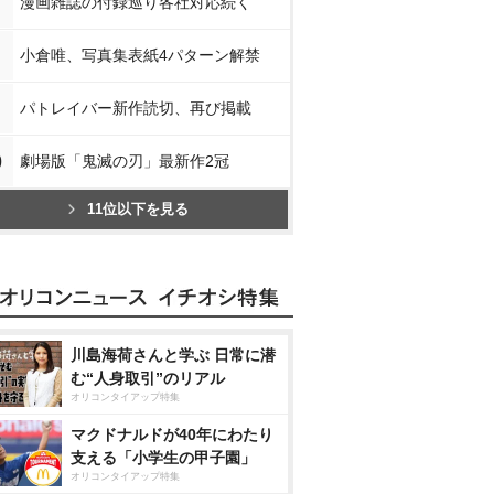
漫画雑誌の付録巡り各社対応続く
小倉唯、写真集表紙4パターン解禁
パトレイバー新作読切、再び掲載
0
劇場版「鬼滅の刃」最新作2冠
11位以下を見る
川島海荷さんと学ぶ 日常に潜
む“人身取引”のリアル
オリコンタイアップ特集
マクドナルドが40年にわたり
支える「小学生の甲子園」
オリコンタイアップ特集