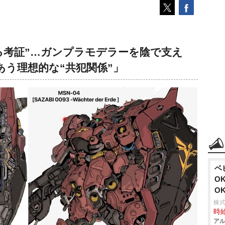
る考証”…ガンプラモデラーを陰で支え
あう理想的な“共犯関係”」
ベ
O
O
株式
時給
アル