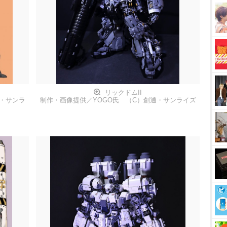
リックドムII
・サンラ
制作・画像提供／YOGO氏 （C）創通・サンライズ