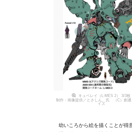
キュベレイ（L-MES 2） 3/3枚
制作・画像提供／とさしん。氏 （C）創通
イズ
幼いころから絵を描くことが得意