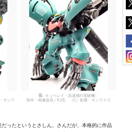
キュベレイ〈高速飛行実験機〉
・サンラ
制作・画像提供／K1氏 （C）創通・サンライズ
だったというとさしん。さんだが、本格的に作品