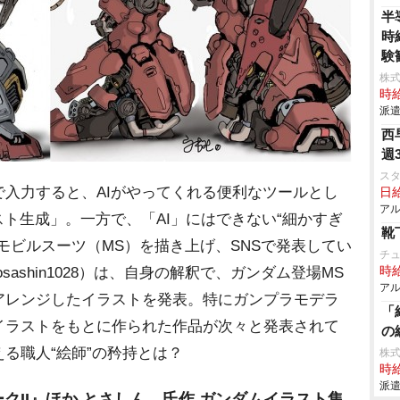
半
時
験
株
時給
派遣
西
週
ス
入力すると、AIがやってくれる便利なツールとし
日給
アル
スト生成」。一方で、「AI」にはできない“細かすぎ
靴
モビルスーツ（MS）を描き上げ、SNSで発表してい
チ
ashin1028）は、自身の解釈で、ガンダム登場MS
時給
アル
アレンジしたイラストを発表。特にガンプラモデラ
「
イラストをもとに作られた作品が次々と発表されて
の
る職人“絵師”の矜持とは？
株
時給
派遣
クII』ほか とさしん。氏作 ガンダムイラスト集