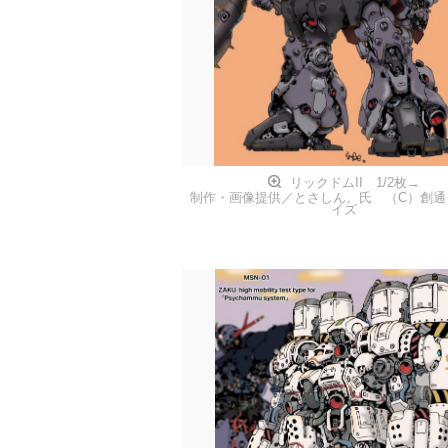
リックドムII 1/2枚→
制作・画像提供／とさしん。氏 （C）創通
イズ