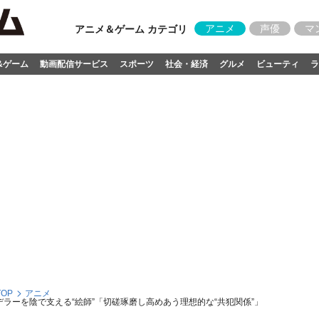
アニメ
声優
マ
アニメ＆ゲーム カテゴリ
&ゲーム
動画配信サービス
スポーツ
社会・経済
グルメ
ビューティ
ラ
OP
アニメ
デラーを陰で支える“絵師”「切磋琢磨し高めあう理想的な“共犯関係”」