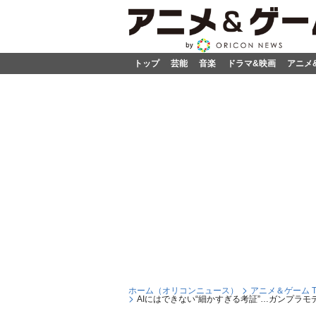
トップ
芸能
音楽
ドラマ&映画
アニメ
ホーム（オリコンニュース）
アニメ＆ゲーム T
AIにはできない“細かすぎる考証”…ガンプラモ