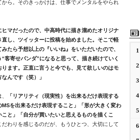
てから。そのきっかけは、仕事でメンタルをやられ
。
にヒマだったので、中高時代に描き溜めたオリジナ
き直し、ツイッターに投稿を始めました。そこで軽
てみたら予想以上の『いいね』をいただいたので、
1
“客寄せパンダ”になると思って、描き続けていく
2
おります。正直に言うと今でも、見て欲しいのはモ
方なんです（笑）」
3
4
は、
「リアリティ（現実性）を出来るだけ表現する
のMSを出来るだけ表現すること」「形が大きく変わ
5
いこと」「自分が買いたいと思えるものを描くこ
こだわりを感じるのだが、もうひとつ、大切にして
6