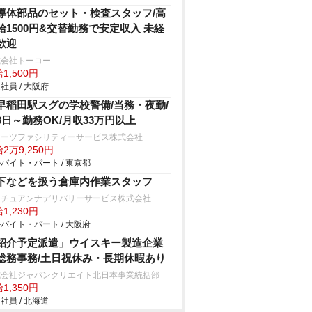
導体部品のセット・検査スタッフ/高
給1500円&交替勤務で安定収入 未経
歓迎
式会社トーコー
1,500円
社員 / 大阪府
早稲田駅スグの学校警備/当務・夜勤/
3日～勤務OK/月収33万円以上
ターツファシリティーサービス株式会社
2万9,250円
バイト・パート / 東京都
下などを扱う倉庫内作業スタッフ
ュチュアンナデリバリーサービス株式会社
1,230円
バイト・パート / 大阪府
紹介予定派遣」ウイスキー製造企業
総務事務/土日祝休み・長期休暇あり
式会社ジャパンクリエイト北日本事業統括部
1,350円
社員 / 北海道