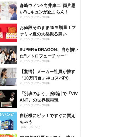
森崎ウィン×向井康二“両片思
い”にキュンが止まらん！
オリコンタイアップ特集
お値段そのまま45％増量！フ
ァミマ夏の大盤振る舞い
オリコンタイアップ特集
SUPER★DRAGON、自ら描い
た”レトロフューチャー”
オリコンタイアップ特集
【驚愕】メーカー社員が推す
「10万円台」神コスパPC
オリコンタイアップ特集
「別班のよう」腕時計で『VIV
ANT』の世界観再現
オリコンタイアップ特集
自販機にピッ！ですぐに買え
ちゃう
（PR）ジハンピ