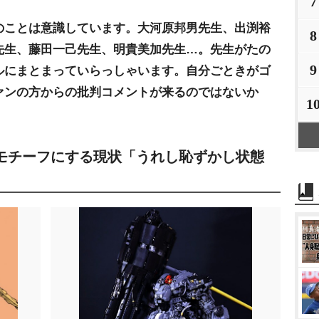
7
のことは意識しています。大河原邦男先生、出渕裕
8
先生、藤田一己先生、明貴美加先生…。先生がたの
9
ルにまとまっていらっしゃいます。自分ごときがゴ
ァンの方からの批判コメントが来るのではないか
1
モチーフにする現状「うれし恥ずかし状態