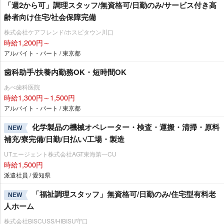
「週2から可」調理スタッフ/無資格可/日勤のみ/サービス付き高
齢者向け住宅/社会保障完備
株式会社ケアフレンド/ホスピタウン川口
時給1,200円～
アルバイト・パート / 東京都
歯科助手/扶養内勤務OK・短時間OK
あべ歯科医院
時給1,300円～1,500円
アルバイト・パート / 東京都
化学製品の機械オペレーター・検査・運搬・清掃・原料
NEW
補充/寮完備/日勤/日払い/工場・製造
UTエージェント株式会社AGT東海第一CU
時給1,500円
派遣社員 / 愛知県
「福祉調理スタッフ」無資格可/日勤のみ/住宅型有料老
NEW
人ホーム
株式会社BISCUSS/HIBISU守口