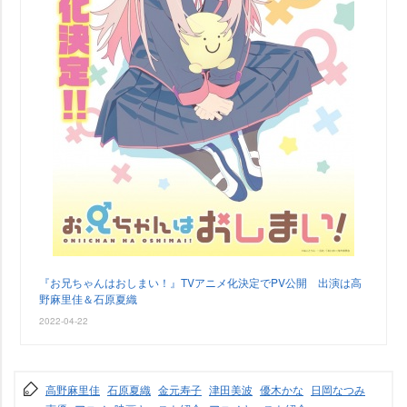
『お兄ちゃんはおしまい！』TVアニメ化決定でPV公開 出演は高
野麻里佳＆石原夏織
2022-04-22
高野麻里佳
石原夏織
金元寿子
津田美波
優木かな
日岡なつみ