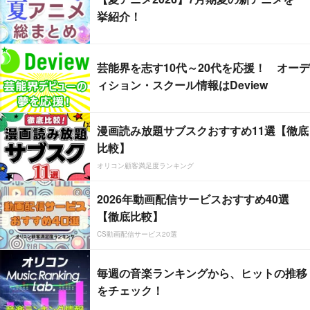
挙紹介！
芸能界を志す10代～20代を応援！ オーデ
ィション・スクール情報はDeview
漫画読み放題サブスクおすすめ11選【徹底
比較】
オリコン顧客満足度ランキング
2026年動画配信サービスおすすめ40選
【徹底比較】
CS動画配信サービス20選
毎週の音楽ランキングから、ヒットの推移
をチェック！