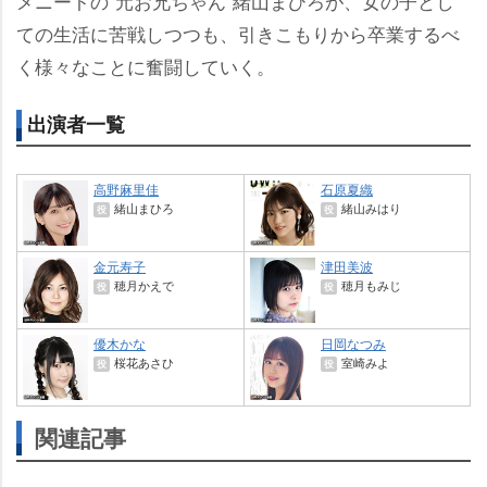
メニートの“元お兄ちゃん”緒山まひろが、女の子とし
ての生活に苦戦しつつも、引きこもりから卒業するべ
く様々なことに奮闘していく。
出演者一覧
高野麻里佳
石原夏織
緒山まひろ
緒山みはり
役
役
金元寿子
津田美波
穂月かえで
穂月もみじ
役
役
優木かな
日岡なつみ
桜花あさひ
室崎みよ
役
役
関連記事