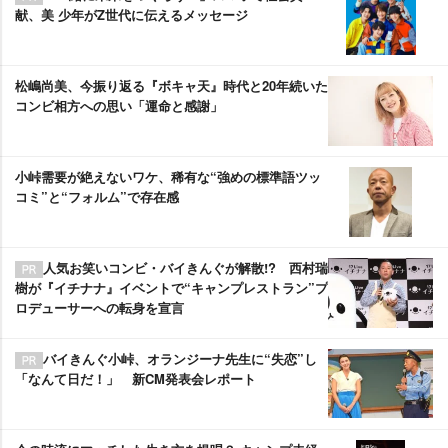
献、美 少年がZ世代に伝えるメッセージ
松嶋尚美、今振り返る『ボキャ天』時代と20年続いた
コンビ相方への思い「運命と感謝」
小峠需要が絶えないワケ、稀有な“強めの標準語ツッ
コミ”と“フォルム”で存在感
人気お笑いコンビ・バイきんぐが解散!? 西村瑞
樹が『イチナナ』イベントで“キャンプレストラン”プ
ロデューサーへの転身を宣言
バイきんぐ小峠、オランジーナ先生に“失恋”し
「なんて日だ！」 新CM発表会レポート