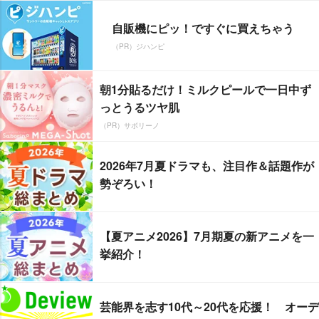
自販機にピッ！ですぐに買えちゃう
（PR）ジハンピ
朝1分貼るだけ！ミルクピールで一日中ず
っとうるツヤ肌
（PR）サボリーノ
2026年7月夏ドラマも、注目作＆話題作が
勢ぞろい！
【夏アニメ2026】7月期夏の新アニメを一
挙紹介！
芸能界を志す10代～20代を応援！ オーデ