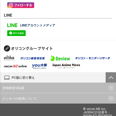
LINE
LINEアカウントメディア
PC版に切り替え
禁無断複写転載
クッキーの使用について
© oricon ME inc.
JASRAC許諾番号：
9009642140Y38026