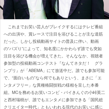
これまでお笑い芸人がブレイクするにはテレビ番組
への出演や、賞レースで注目を浴びることが主な道筋
だった。しかし投稿動画サイトの普及に伴い、動画
の“バズり”によって、知名度にかかわらず誰でも突如
注目を浴びる機会が増えてきた。そんななか、視聴者
参加型の投稿動画コンテスト『なんてネタだ！ グラ
ンプリ』が「ABEMA」にて放送中だ。誰でも参加可能
で、“面白いもの”なら何でもありという、まさに「エ
ンタメフリー」な異種格闘技戦の様相を呈した本番
組。MCを務めるお笑いコンビ・バイきんぐの小峠英二
と西村瑞樹が、誰でもエンタメに参加できる「国民総
クリエイター時代」ともいわれる現代のお笑いに感じ