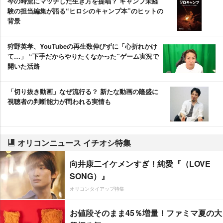
今の時流にマッチした生き方を提唱？ キャンプ未経
験の担当編集が語る“ヒロシのキャンプ本”のヒットの
背景
狩野英孝、YouTubeの再生数伸びずに「心折れかけ
て…」 “下手だからやりたくなかった”ゲーム実況で
開いた活路
「切り抜き動画」なぜ流行る？ 新たな動画の隆盛に
視聴者の判断能力が問われる実情も
オリコンニュース イチオシ特集
向井康二イケメンすぎ！純愛『（LOVE
SONG）』
オリコンタイアップ特集
お値段そのまま45％増量！ファミマ夏の大