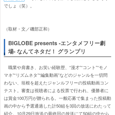
でしょ（笑）。
（取材・文／磯部正和）
BIGLOBE presents -エンタメフリー劇
場- なんてネタだ！ グランプリ
職業や肩書き、お笑い経験歴、“漫才”“コント”“モノ
マネ”“リズムネタ”“編集動画”などのジャンルを一切問
わない、垣根を超えたジャンルフリーの投稿動画コン
テスト。審査は視聴者による投票で行われ、優勝者に
は賞金100万円が贈られる。一般応募で集まった投稿動
画の中から予選通過した計50組を3回の放送にわたって
紹介。10月29日放送の最終回の放送にて50組の中から