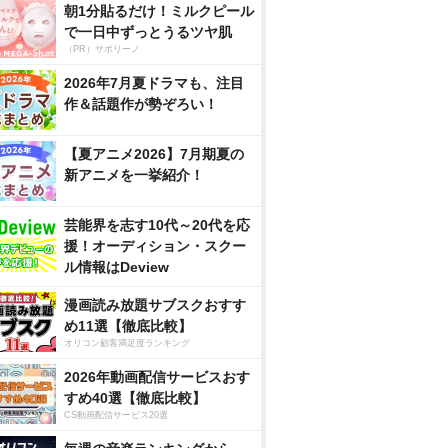
朝1分貼るだけ！ミルクピール
で一日中ずっとうるツヤ肌
（PR）サボリーノ
2026年7月夏ドラマも、注目
作＆話題作が勢ぞろい！
【夏アニメ2026】7月期夏の
新アニメを一挙紹介！
芸能界を志す10代～20代を応
援！オーディション・スクー
ル情報はDeview
漫画読み放題サブスクおすす
め11選【徹底比較】
オリコン顧客満足度ランキング
2026年動画配信サービスおす
すめ40選【徹底比較】
CS動画配信サービス20選