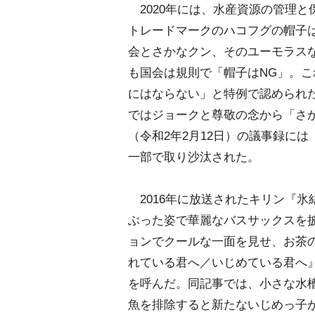
2020年には、水産資源の管理と
トレードマークのハコフグの帽子は
会とさかなクン、そのユーモラス
も国会は規則で「帽子はNG」。
にはならない」と特例で認められ
ではジョークと尊敬の念から「さ
（令和2年2月12日）の議事録に
一部で取り沙汰された。
2016年に放送されたキリン『氷
ぶった姿で華麗なバスサックスを
ョンでクールな一面を見せ、お茶
れている君へ／いじめている君へ』
を呼んだ。同記事では、小さな水
魚を排除すると新たないじめっ子