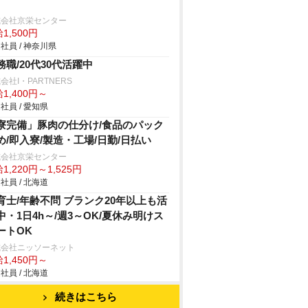
式会社京栄センター
1,500円
社員 / 神奈川県
務職/20代30代活躍中
会社I・PARTNERS
1,400円～
社員 / 愛知県
寮完備」豚肉の仕分け/食品のパック
め/即入寮/製造・工場/日勤/日払い
式会社京栄センター
1,220円～1,525円
社員 / 北海道
育士/年齢不問 ブランク20年以上も活
中・1日4h～/週3～OK/夏休み明けス
ートOK
式会社ニッソーネット
1,450円～
社員 / 北海道
続きはこちら