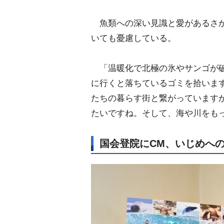
魚類への深い見識と愛があるさか
いても憂慮している。
「温暖化で北極の氷やサンゴが破
に行くと落ちているゴミを拾いま
たちの暮らす街と繋がっています
たいですね。そして、海や川をも
国会登院にCM、いじめへ