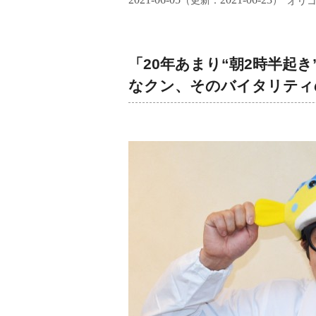
（更新：
）
オリ
「20年あまり“朝2時半起
なクン、そのバイタリティ