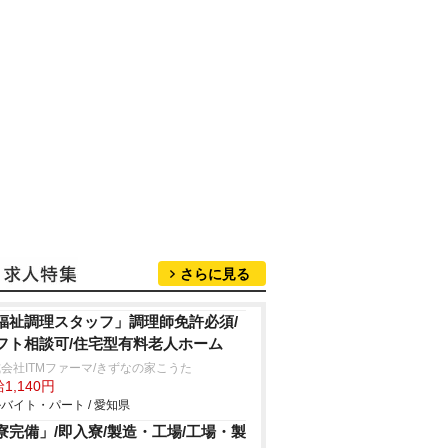
さらに見る
福祉調理スタッフ」調理師免許必須/
フト相談可/住宅型有料老人ホーム
会社ITMファーマ/きずなの家こうた
1,140円
バイト・パート / 愛知県
寮完備」/即入寮/製造・工場/工場・製