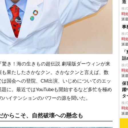
造
株
時給
派遣
事
株式
時給
派遣
「
詰
『驚き！海の生きもの超伝説 劇場版ダーウィンが来
株
時給
演も果たしたさかなクン。さかなクンと言えば、数
派遣
では国会への登院、CM出演、いじめについてのエッ
保
題に。最近ではYouTubeも開始するなど多忙を極め
躍
タ
特のハイテンションのパワーの源を聞いた。
株
時給
派遣
だからこそ、自然破壊への懸念も