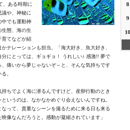
8
当て、ある時期に
思議や、神秘に
9
の中でも運動神
の生態、海の生
1
子育てなどが紹
ほかナレーションも担当。「海大好き、魚大好き、
にとっては、ギョギョ！ うれしい♪ 感激!! 夢で
っ、痛いから夢じゃないぞ～と、そんな気持ちです
いる。
持ちでよく海に潜るんですけど、産卵行動のとき
ンというのは、なかなかめぐり会えないんですね。
となって、貴重なシーンを撮るために来る日も来る
た映像なんだろうと。感動が凝縮されています」