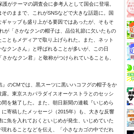
保護がテーマの調査会に参考人として国会に登場。
そのままで、これがSNSなどで大きな話題に。国
なギャップも盛り上がる要因ではあったが、そもそ
これが「さかなクンの帽子は、品位礼節に欠いたもの
たこともメディアで取り上げられた。また、ネット
かなクンさん」と呼ばれることが多いが、この日
は「さかなクン君」と敬称がつけられていることも、
結』のCMでは、黒スーツに黒いハコフグの帽子をか
披露。東京スカパラダイスオーケストラとのセッシ
の間を魅了した。また、朝日新聞の連載『いじめら
に寄稿したメッセージ（2015年）も、大きな反響
槽に魚を入れておくといじめが発生、いじめていた
が現れることなどを伝え、「小さなカゴの中でだれ