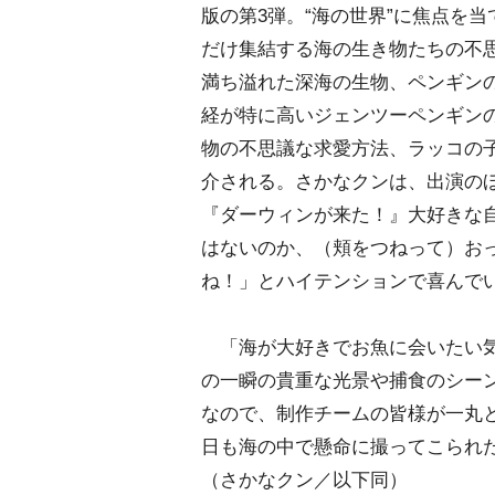
版の第3弾。“海の世界”に焦点を
だけ集結する海の生き物たちの不
満ち溢れた深海の生物、ペンギン
経が特に高いジェンツーペンギン
物の不思議な求愛方法、ラッコの
介される。さかなクンは、出演の
『ダーウィンが来た！』大好きな自分
はないのか、（頬をつねって）お
ね！」とハイテンションで喜んで
「海が大好きでお魚に会いたい気
の一瞬の貴重な光景や捕食のシー
なので、制作チームの皆様が一丸
日も海の中で懸命に撮ってこられ
（さかなクン／以下同）