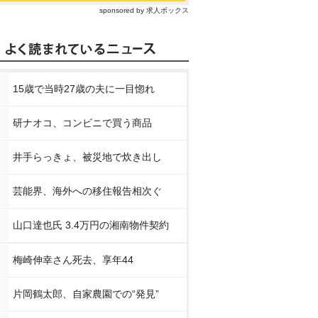
sponsored by 求人ボックス
15歳で当時27歳の夫に一目惚れ
研ナオコ、コンビニで買う商品
井手らっきょ、被災地で炊き出し
芸能界、海外への移住報告相次ぐ
山口達也氏 3.4万円の湘南物件契約
梅崎伸幸さん死去、享年44
片岡鶴太郎、自家農園での“発見”