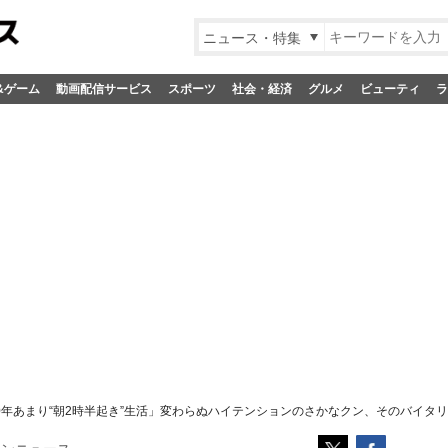
ニュース・特集
&ゲーム
動画配信サービス
スポーツ
社会・経済
グルメ
ビューティ
ラ
0年あまり“朝2時半起き”生活」変わらぬハイテンションのさかなクン、そのバイタ