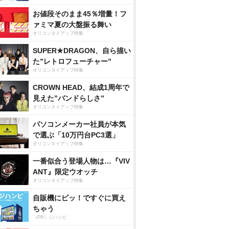
お値段そのまま45％増量！フ
ァミマ夏の大盤振る舞い
オリコンタイアップ特集
SUPER★DRAGON、自ら描い
た”レトロフューチャー”
オリコンタイアップ特集
CROWN HEAD、結成1周年で
見えた”バンドらしさ”
オリコンタイアップ特集
パソコンメーカー社員が本気
で選ぶ「10万円台PC3選」
オリコンタイアップ特集
一番似合う登場人物は…『VIV
ANT』限定ウオッチ
オリコンタイアップ特集
自販機にピッ！ですぐに買え
ちゃう
（PR）ジハンピ