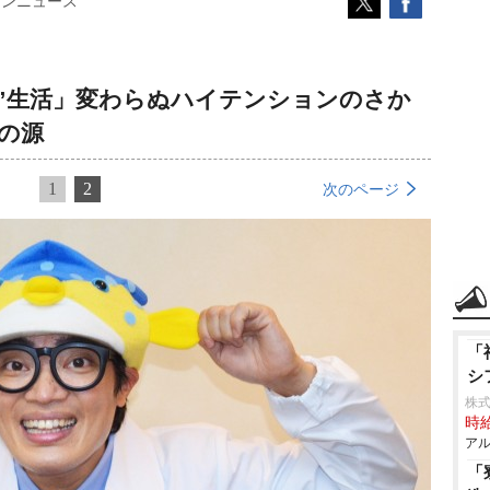
コンニュース
き”生活」変わらぬハイテンションのさか
の源
1
2
次のページ
「
シ
株式
時給
アル
「