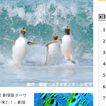
1
2
3
4
5
6
 劇場版ダーウ
7
が来た！』劇場