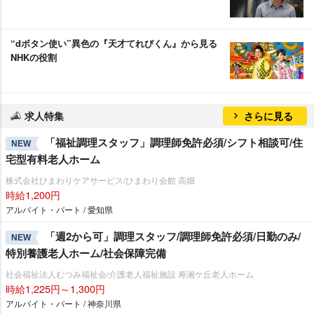
“dボタン使い”異色の『天才てれびくん』から見る
NHKの役割
求人特集
さらに見る
「福祉調理スタッフ」調理師免許必須/シフト相談可/住
NEW
宅型有料老人ホーム
株式会社ひまわりケアサービス/ひまわり会館 高畑
時給1,200円
アルバイト・パート / 愛知県
「週2から可」調理スタッフ/調理師免許必須/日勤のみ/
NEW
特別養護老人ホーム/社会保障完備
社会福祉法人むつみ福祉会/介護老人福祉施設 寿湘ケ丘老人ホーム
時給1,225円～1,300円
アルバイト・パート / 神奈川県