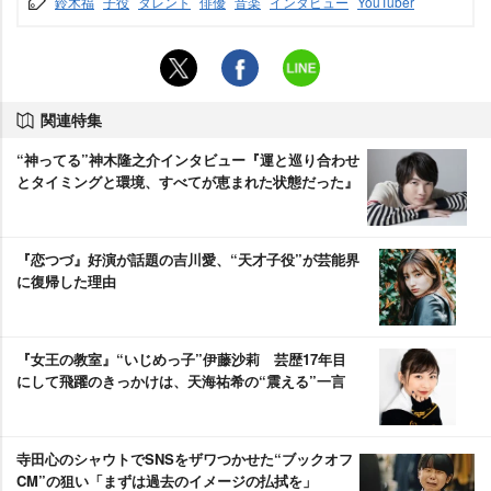
鈴木福
子役
タレント
俳優
音楽
インタビュー
YouTuber
関連特集
“神ってる”神木隆之介インタビュー『運と巡り合わせ
とタイミングと環境、すべてが恵まれた状態だった』
『恋つづ』好演が話題の吉川愛、“天才子役”が芸能界
に復帰した理由
『女王の教室』“いじめっ子”伊藤沙莉 芸歴17年目
にして飛躍のきっかけは、天海祐希の“震える”一言
寺田心のシャウトでSNSをザワつかせた“ブックオフ
CM”の狙い「まずは過去のイメージの払拭を」