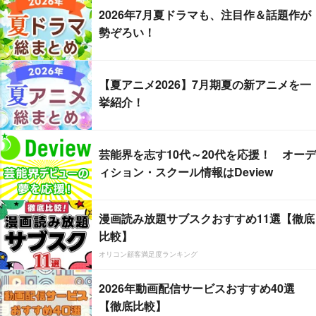
2026年7月夏ドラマも、注目作＆話題作が
勢ぞろい！
【夏アニメ2026】7月期夏の新アニメを一
挙紹介！
芸能界を志す10代～20代を応援！ オーデ
ィション・スクール情報はDeview
漫画読み放題サブスクおすすめ11選【徹底
比較】
オリコン顧客満足度ランキング
2026年動画配信サービスおすすめ40選
【徹底比較】