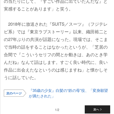
の当たりにして、『すごい作品に出ていたんだな』と
実感することがあります」と笑う。
2018年に放送された『SUITS／スーツ』（フジテレ
ビ系）では『東京ラブストーリー』以来、織田裕二と
の27年ぶりの共演が話題になった。現場では、そこま
で当時の話をすることはなかったというが、「芝居の
合間で『こういうセリフの間とか動きは、あのとき学
んだね』なんて話はします。すごく良い時代に、良い
作品に出会えたなというのは感じますね」と懐かしそ
うに話していた。
『35歳の少女』白髪の“鉄の母”役、「変身願望
次のページ
が満たされた」
1/2
次へ