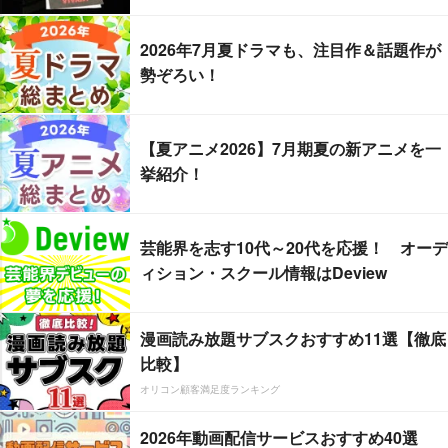
2026年7月夏ドラマも、注目作＆話題作が
勢ぞろい！
【夏アニメ2026】7月期夏の新アニメを一
挙紹介！
芸能界を志す10代～20代を応援！ オーデ
ィション・スクール情報はDeview
漫画読み放題サブスクおすすめ11選【徹底
比較】
オリコン顧客満足度ランキング
2026年動画配信サービスおすすめ40選