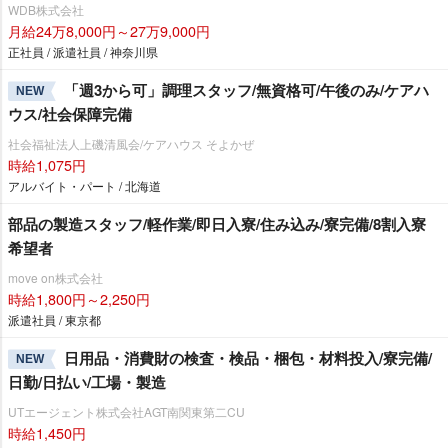
WDB株式会社
月給24万8,000円～27万9,000円
正社員 / 派遣社員 / 神奈川県
「週3から可」調理スタッフ/無資格可/午後のみ/ケアハ
NEW
ウス/社会保障完備
社会福祉法人上磯清風会/ケアハウス そよかぜ
時給1,075円
アルバイト・パート / 北海道
部品の製造スタッフ/軽作業/即日入寮/住み込み/寮完備/8割入寮
希望者
move on株式会社
時給1,800円～2,250円
派遣社員 / 東京都
日用品・消費財の検査・検品・梱包・材料投入/寮完備/
NEW
日勤/日払い/工場・製造
UTエージェント株式会社AGT南関東第二CU
時給1,450円