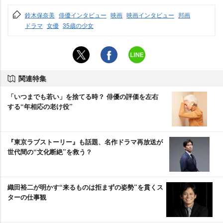
鈴木保奈美
俳優インタビュー
映画
映画インタビュー
邦画
ドラマ
女優
35歳の少女
関連特集
「いつまでも若い」を捨てる時？ 俳優の評価を左右
する“年相応の老け役”
『東京ラブストーリー』も話題、名作ドラマ再放送が
世代間の“文化断絶”を救う？
織田裕二が明かす“来るものは拒まずの姿勢”を貫くス
ターの仕事観