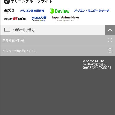
PC版に切り替え
禁無断複写転載
クッキーの使用について
© oricon ME inc.
JASRAC許諾番号：
9009642140Y38026