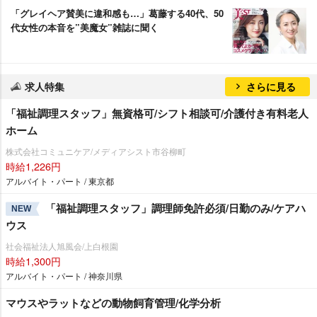
「グレイヘア賛美に違和感も…」葛藤する40代、50
代女性の本音を”美魔女”雑誌に聞く
求人特集
さらに見る
「福祉調理スタッフ」無資格可/シフト相談可/介護付き有料老人
ホーム
株式会社コミュニケア/メディアシスト市谷柳町
時給1,226円
アルバイト・パート / 東京都
「福祉調理スタッフ」調理師免許必須/日勤のみ/ケアハ
NEW
ウス
社会福祉法人旭風会/上白根園
時給1,300円
アルバイト・パート / 神奈川県
マウスやラットなどの動物飼育管理/化学分析