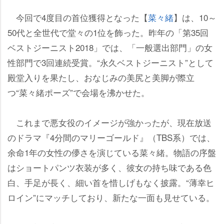
今回で4度目の首位獲得となった【
菜々緒
】は、10～
50代と全世代で堂々の1位を飾った。昨年の「第35回
ベストジーニスト2018」では、「一般選出部門」の女
性部門で3回連続受賞。“永久ベストジーニスト”として
殿堂入りを果たし、おなじみの美尻と美脚が際立
つ“菜々緒ポーズ”で会場を沸かせた。
これまで悪女役のイメージが強かったが、現在放送
のドラマ『4分間のマリーゴールド』（TBS系）では、
余命1年の女性の儚さを演じている菜々緒。物語の序盤
はショートパンツ衣装が多く、彼女の持ち味である色
白、手足が長く、細い首を惜しげもなく披露。“薄幸ヒ
ロイン”にマッチしており、新たな一面も見せている。