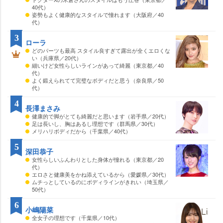
40代）
姿勢もよく健康的なスタイルで憧れます（大阪府／40
代）
3
ローラ
どのパーツも最高 スタイル良すぎて露出が全くエロくな
い（兵庫県／20代）
細いけど女性らしいラインがあって綺麗（東京都／40
代）
よく鍛えられてて完璧なボディだと思う（奈良県／50
代）
4
長澤まさみ
健康的で脚がとても綺麗だと思います（岩手県／20代）
足は長いし、胸はあるし理想です（群馬県／30代）
メリハリボディだから（千葉県／40代）
5
深田恭子
女性らしいふんわりとした身体が憧れる（東京都／20
代）
エロさと健康美をかね添えているから（愛媛県／30代）
ムチっとしているのにボディラインがきれい（埼玉県／
50代）
6
小嶋陽菜
全女子の理想です（千葉県／10代）