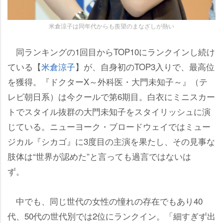
米倉涼子は同年代からも羨望のまなざしが熱い
同ランキングの1回目からTOP10にランクインし続け
ている【
米倉涼子
】が、自身初のTOP3入りで、最高位
を獲得。『ドクターX～外科医・大門未知子～』（テ
レビ朝日系）は今クールで第6期目。白衣にミニスカー
トでスタイル抜群の大門未知子をスタイリッシュに演
じている。ニューヨーク・ブロードウェイではミュー
ジカル『シカゴ』に3度目の主演を果たし、その見事な
肢体は“世界が認めた”と言っても過言ではないは
ず。
中でも、同じ世代の女性の憧れの存在でもあり40
代、50代の世代別では2位にランクイン。「細すぎず出