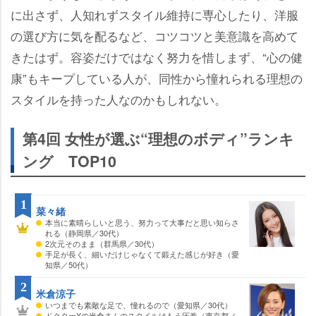
に出さず、人知れずスタイル維持に専心したり、洋服
の選び方に気を配るなど、コツコツと美意識を高めて
きたはず。容姿だけではなく努力を惜しまず、“心の健
康”もキープしている人が、同性から憧れられる理想の
スタイルを持った人なのかもしれない。
第4回 女性が選ぶ“理想のボディ”ランキ
ング TOP10
1
菜々緒
本当に素晴らしいと思う、努力って大事だと思い知らさ
れる（静岡県／30代）
2次元そのまま（群馬県／30代）
手足が長く、細いだけじゃなくて鍛えた感じが好き（愛
知県／50代）
2
米倉涼子
いつまでも素敵な足で、憧れるので（愛知県／30代）
ドクターXの米倉さんのスタイルはもう圧巻（東京都／