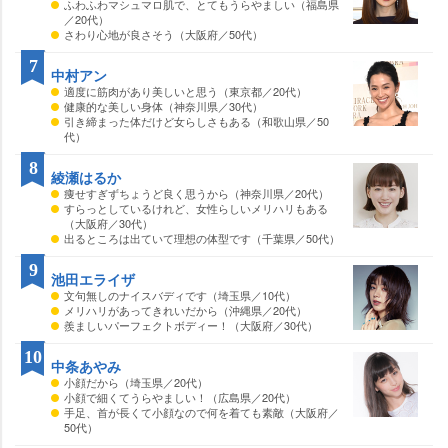
ふわふわマシュマロ肌で、とてもうらやましい（福島県
／20代）
さわり心地が良さそう（大阪府／50代）
7
中村アン
適度に筋肉があり美しいと思う（東京都／20代）
健康的な美しい身体（神奈川県／30代）
引き締まった体だけど女らしさもある（和歌山県／50
代）
8
綾瀬はるか
痩せすぎずちょうど良く思うから（神奈川県／20代）
すらっとしているけれど、女性らしいメリハリもある
（大阪府／30代）
出るところは出ていて理想の体型です（千葉県／50代）
9
池田エライザ
文句無しのナイスバディです（埼玉県／10代）
メリハリがあってきれいだから（沖縄県／20代）
羨ましいパーフェクトボディー！（大阪府／30代）
10
中条あやみ
小顔だから（埼玉県／20代）
小顔で細くてうらやましい！（広島県／20代）
手足、首が長くて小顔なので何を着ても素敵（大阪府／
50代）