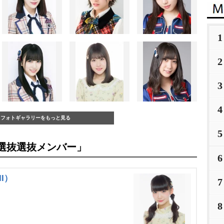
1
2
3
4
フォトギャラリーをもっと見る
5
界選抜選抜メンバー」
6
II）
7
8