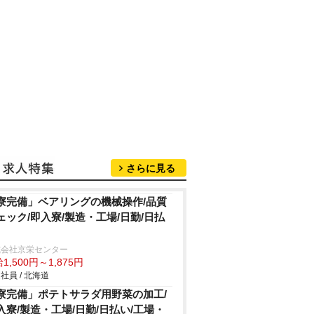
さらに見る
寮完備」ベアリングの機械操作/品質
ェック/即入寮/製造・工場/日勤/日払
式会社京栄センター
1,500円～1,875円
社員 / 北海道
寮完備」ポテトサラダ用野菜の加工/
入寮/製造・工場/日勤/日払い/工場・