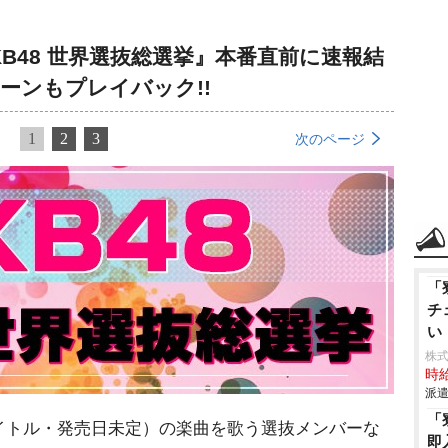
KB48 世界選抜総選挙』本番直前に速報結
ーンもプレイバック!!
1
2
3
次のページ
「
チ
い
株
時給
派遣
「
タイトル・発売日未定）の楽曲を歌う選抜メンバーな
即