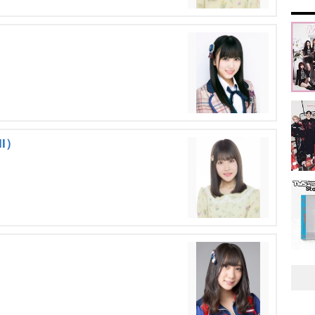
）
II）
）