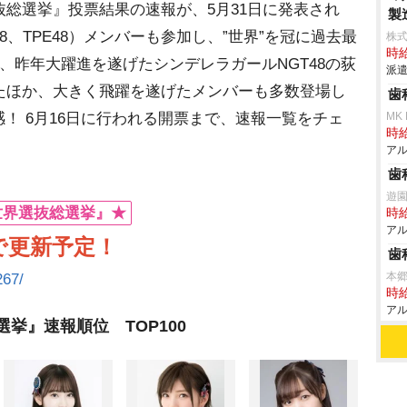
選抜総選挙』投票結果の速報が、5月31日に発表され
製
8、TPE48）メンバーも参加し、”世界”を冠に過去最
株
時給
は、昨年大躍進を遂げたシンデレラガールNGT48の荻
派遣
たほか、大きく飛躍を遂げたメンバーも多数登場し
歯
！ 6月16日に行われる開票まで、速報一覧をチェ
MK 
時給
アル
歯
遊
B世界選抜総選挙』★
時給
アル
で更新予定！
歯
本
267/
時給
アル
選挙』速報順位 TOP100