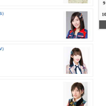
9
 S）
1
IV）
）