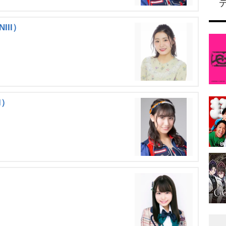
III）
I）
）