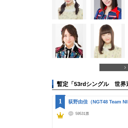
暫定「53rdシングル 世
1
荻野由佳（NGT48 Team NI
59531票