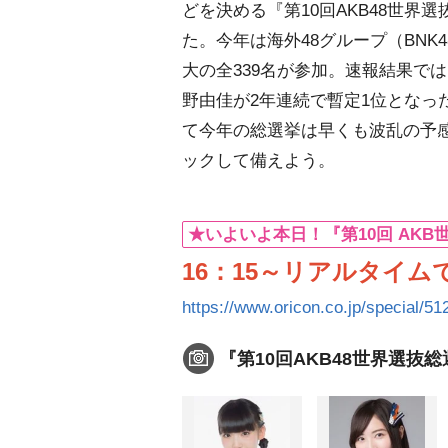
どを決める『第10回AKB48世界
た。今年は海外48グループ（BNK4
大の全339名が参加。速報結果で
野由佳が2年連続で暫定1位となっ
て今年の総選挙は早くも波乱の予感
ックして備えよう。
★いよいよ本日！『第10回 AK
16：15～リアルタイム
https://www.oricon.co.jp/special/51
『第10回AKB48世界選抜総