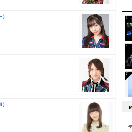
 E）
）
II）