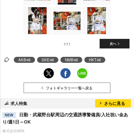
1/11
次へ
AKB48
SKE48
NMB48
HKT48
フォトギャラリー一覧へ戻る
求人特集
さらに見る
日勤・武蔵野台駅周辺の交通誘導警備員/入社祝い金あ
NEW
り/週1日～OK
株式会社MSK