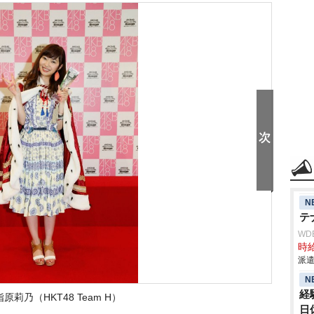
N
テ
WD
時給
派遣
N
経
原莉乃（HKT48 Team H）
日