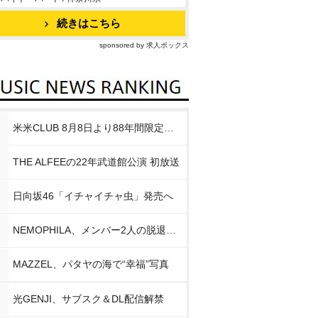
続きはこちら
sponsored by 求人ボックス
米米CLUB 8月8日より88年間限定企画
THE ALFEEの22年武道館公演 初放送
日向坂46「イチャイチャ虫」発売へ
NEMOPHILA、メンバー2人の脱退発表
MAZZEL、パタヤの海で“幸福”写真
光GENJI、サブスク＆DL配信解禁