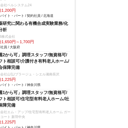
会社ベルシステム24
1,200円
バイト・パート / 契約社員 / 北海道
薬研究に関わる有機合成実験業務/化
分析
B株式会社
1,650円～1,700円
社員 / 大阪府
週2から可」調理スタッフ/無資格可/
フト相談可/介護付き有料老人ホーム/
会保障完備
式会社山弘/プラージュ・シエル湘南長沢
1,225円
バイト・パート / 神奈川県
週1から可」調理スタッフ/無資格可/
フト相談可/住宅型有料老人ホーム/社
保障完備
会社エム・アップ/住宅型有料老人ホーム ガー
コート 新羽中央
1,225円
バイト・パート / 神奈川県