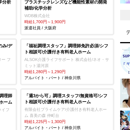
学分析
プラスチックレンズなど機能性素材の開発
補助/化学分析
WDB株式会社
時給1,700円～1,900円
派遣社員 / 大阪府
のみ/デ
「福祉調理スタッフ」調理師免許必須/シフ
ト相談可/介護付き有料老人ホーム
ー フ
ALSOK介護ライフサポート 株式会社/ネオ・サ
ミット湯河原
時給1,280円～1,290円
アルバイト・パート / 神奈川県
/調理師
「週3から可」調理スタッフ/無資格可/シフ
ト相談可/介護付き有料老人ホーム
人ホーム
有限会社プライムケア/介護付き有料老人ホー
ライフ
ム 喜美の森 仲町台
時給1,225円～1,300円
アルバイト・パート / 神奈川県