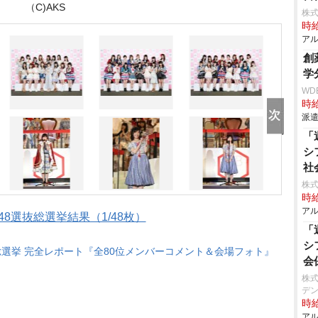
（C)AKS
株式
時給
アル
創
学
WD
時給
派遣
「
シ
社
株
時給
アル
48選抜総選挙結果（1/48枚）
「
シ
8総選挙 完全レポート『全80位メンバーコメント＆会場フォト』
会
株式
デン
時給
アル