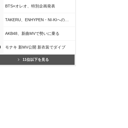
BTS×オレオ、特別企画発表
TAKERU、ENHYPEN・NI-KIへの思い
AKB48、新曲MVで勢いに乗る
0
モナキ 新MV公開 新衣装でダイブ
11位以下を見る