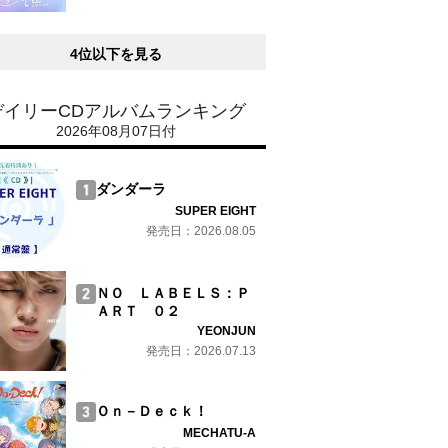
4位以下を見る
デイリーCDアルバムランキング
2026年08月07日付
ダンダーラ
SUPER EIGHT
発売日：2026.08.05
ＮＯ ＬＡＢＥＬＳ：Ｐ
ＡＲＴ ０２
YEONJUN
発売日：2026.07.13
Ｏｎ－Ｄｅｃｋ！
MECHATU-A