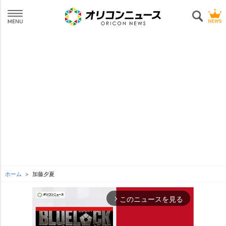
ホーム
加藤夕夏
このニュースを見る
arrow_forward_ios