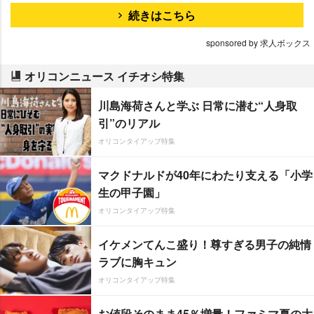
続きはこちら
sponsored by 求人ボックス
オリコンニュース イチオシ特集
川島海荷さんと学ぶ 日常に潜む“人身取
引”のリアル
オリコンタイアップ特集
マクドナルドが40年にわたり支える「小学
生の甲子園」
オリコンタイアップ特集
イケメンてんこ盛り！尊すぎる男子の純情
ラブに胸キュン
オリコンタイアップ特集
お値段そのまま45％増量！ファミマ夏の大