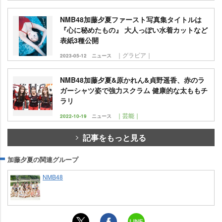
NMB48加藤夕夏ファースト写真集タイトルは
『心に秘めたもの』 大人っぽい水着カットなど
表紙3種公開
｜グラビア｜
2023-05-12
ニュース
NMB48加藤夕夏&原かれん&貞野遥香、赤のラ
ガーシャツ姿で強力スクラム 健康的な太ももチ
ラリ
｜芸能｜
2022-10-19
ニュース
記事をもっと見る
加藤夕夏の関連グループ
NMB48