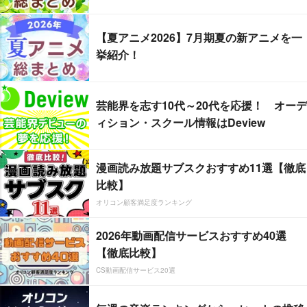
【夏アニメ2026】7月期夏の新アニメを一
挙紹介！
芸能界を志す10代～20代を応援！ オーデ
ィション・スクール情報はDeview
漫画読み放題サブスクおすすめ11選【徹底
比較】
オリコン顧客満足度ランキング
2026年動画配信サービスおすすめ40選
【徹底比較】
CS動画配信サービス20選