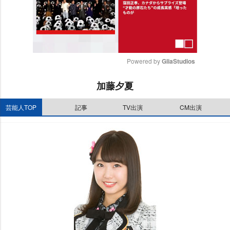
Powered by 
GliaStudios
M
加藤夕夏
u
t
芸能人TOP
記事
TV出演
CM出演
e