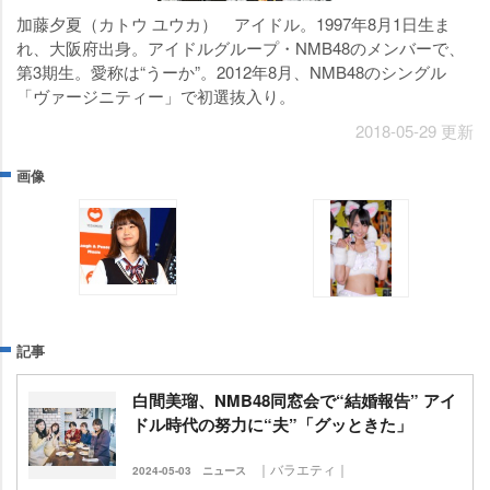
加藤夕夏（カトウ ユウカ） アイドル。1997年8月1日生ま
れ、大阪府出身。アイドルグループ・NMB48のメンバーで、
第3期生。愛称は“うーか”。2012年8月、NMB48のシングル
「ヴァージニティー」で初選抜入り。
2018-05-29 更新
画像
記事
白間美瑠、NMB48同窓会で“結婚報告” アイ
ドル時代の努力に“夫”「グッときた」
｜バラエティ｜
2024-05-03
ニュース