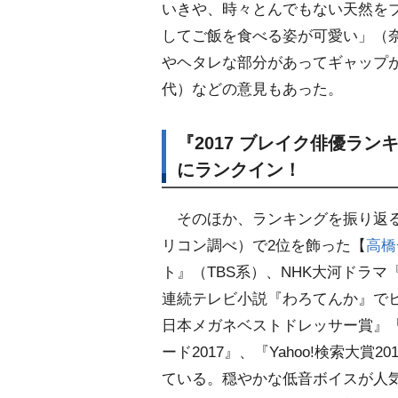
いきや、時々とんでもない天然を
してご飯を食べる姿が可愛い」（奈
ヘタレな部分があってギャップが
代）などの意見もあった。
『2017 ブレイク俳優ラ
にランクイン！
そのほか、ランキングを振り返ると
リコン調べ）で2位を飾った【
高橋
ト』（TBS系）、NHK大河ドラマ
連続テレビ小説『わろてんか』でヒ
日本メガネベストドレッサー賞』「
ード2017』、『Yahoo!検索大
ている。穏やかな低音ボイスが人