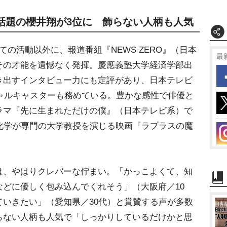
話題の櫻井翔が3位に 飾らない人柄も人気
ての活動以外に、報道番組『NEWS ZERO』（日本
最
その才能を遺憾なく発揮。慶應義塾大学経済学部出
き出すインタビュー力にも定評があり、日本テレビ
シャルキャスターも務めている。豊かな感性で俳優と
ラマ『先に生まれただけの僕』（日本テレビ系）で
化学が専門の大学教授を演じる映画『ラプラスの魔
、やはりクレバーな佇まい。「かっこよくて、知
どに優しく包み込んでくれそう」（大阪府／10
いきたい」（愛知県／30代）と賞賛する声が多数
らない人柄も人気で「しっかりしているだけかと思