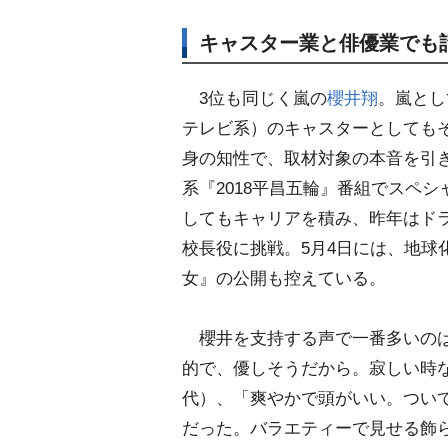
キャスター業と俳優業でも
3位も同じく嵐の
櫻井翔
。嵐とし
テレビ系）のキャスターとしても
身の知性で、取材対象の本音を引
系『2018平昌五輪』番組でスペ
してもキャリアを積み、昨年はド
校長役に挑戦。5月4日には、地球
女』の公開も控えている。
櫻井を支持する声で一番多いのは
的で、優しそうだから。寂しい時な
代）、「爽やかで頭がいい。ついて
だった。バラエティーで見せる飾