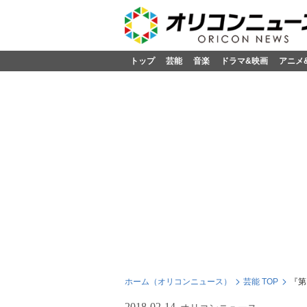
トップ
芸能
音楽
ドラマ&映画
アニメ
ホーム（オリコンニュース）
芸能 TOP
『第
2018-02-14