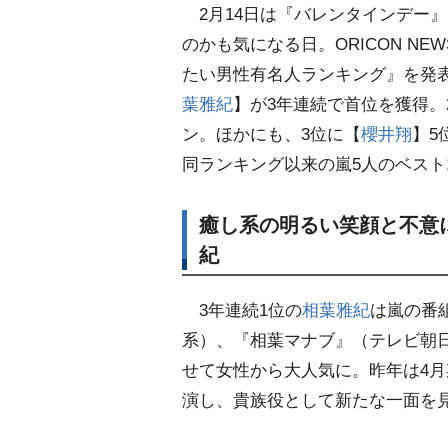
2月14日は『バレンタインデー
のかも気になる日。ORICON NE
たい男性有名人ランキング』を発
葉雅紀
】が3年連続で首位を獲得。
ン。ほかにも、3位に【
櫻井翔
】5
同ランキング以来の嵐5人のベスト
癒し系の明るい笑顔と不意
紀
3年連続1位の
相葉雅紀
は嵐の番
系）、『相葉マナブ』（テレビ朝
せて女性から大人気に。昨年は4月
演し、貴族役として新たな一面を