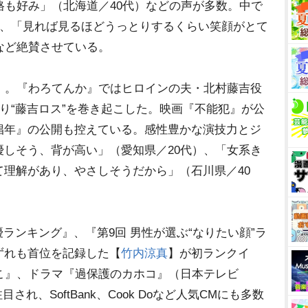
格も好み」（北海道／40代）などの声が多数。中で
り、「見れば見るほどうっとりするくらい笑顔がとて
など絶賛させている。
】。『わろてんか』ではヒロインの夫・北村藤吉役
なり“藤吉ロス”を巻き起こした。映画『不能犯』が公
娼年』の公開も控えている。感性豊かな演技力とジ
しそう、背が高い」（愛知県／20代）、「女系き
理解があり、やさしそうだから」（石川県／40
優ランキング』、『第9回 男性が選ぶ“なりたい顔”ラ
ずれも首位を記録した【
竹内涼真
】が初ランクイ
こ』、ドラマ『過保護のカホコ』（日本テレビ
れ、SoftBank、Cook Doなど人気CMにも多数