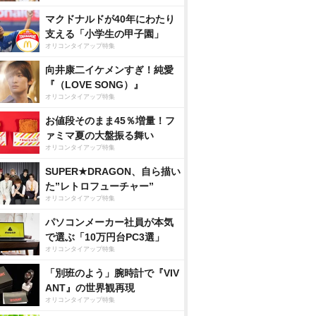
マクドナルドが40年にわたり
支える「小学生の甲子園」
オリコンタイアップ特集
向井康二イケメンすぎ！純愛
『（LOVE SONG）』
オリコンタイアップ特集
お値段そのまま45％増量！フ
ァミマ夏の大盤振る舞い
オリコンタイアップ特集
SUPER★DRAGON、自ら描い
た”レトロフューチャー”
オリコンタイアップ特集
パソコンメーカー社員が本気
で選ぶ「10万円台PC3選」
オリコンタイアップ特集
「別班のよう」腕時計で『VIV
ANT』の世界観再現
オリコンタイアップ特集