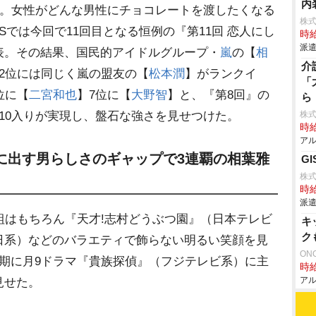
内
』。女性がどんな男性にチョコレートを渡したくなる
株
WSでは今回で11回目となる恒例の『第11回 恋人にし
時給
派遣
表。その結果、国民的アイドルグループ・
嵐
の【
相
介
2位には同じく嵐の盟友の【
松本潤
】がランクイ
「
位に【
二宮和也
】7位に【
大野智
】と、『第8回』の
ら
10入りが実現し、盤石な強さを見せつけた。
株
時給
アル
に出す男らしさのギャップで3連覇の相葉雅
G
株
時給
派遣
組はもちろん『天才!志村どうぶつ園』（日本テレビ
キ
ク
日系）などのバラエティで飾らない明るい笑顔を見
ON
期に月9ドラマ『貴族探偵』（フジテレビ系）に主
時給
アル
見せた。