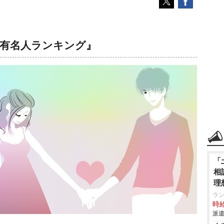
性有名人ランキング』
「
相
理
ラ
時給
派遣