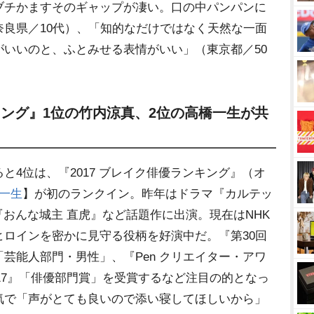
ブチかますそのギャップが凄い。口の中パンパンに
良県／10代）、「知的なだけではなく天然な一面
いいのと、ふとみせる表情がいい」（東京都／50
ンキング』1位の竹内涼真、2位の高橋一生が共
4位は、『2017 ブレイク俳優ランキング』（オ
一生
】が初のランクイン。昨年はドラマ『カルテッ
『おんな城主 直虎』など話題作に出演。現在はNHK
ロインを密かに見守る役柄を好演中だ。『第30回
芸能人部門・男性」、『Pen クリエイター・アワ
賞2017』「俳優部門賞」を受賞するなど注目の的となっ
気で「声がとても良いので添い寝してほしいから」