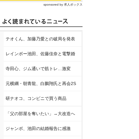
sponsored by 求人ボックス
テオくん、加藤乃愛との破局を発表
レインボー池田、佐藤佳奈と電撃婚
寺田心、ジム通いで筋トレ…激変
元横綱・朝青龍、白鵬翔氏と再会2S
研ナオコ、コンビニで買う商品
「父の部屋を奪いたい」→大改造へ
ジャンボ、池田の結婚報告に感激