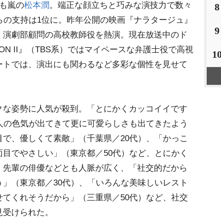
も嵐の
松本潤
。端正な顔立ちと巧みな演技力で数々
8
らの支持は1位に。昨年公開の映画『ナラタージュ』
9
く演劇部顧問の高校教師役を熱演。現在放送中のド
ASON II』（TBS系）ではマイペースな弁護士役で高視
1
ートでは、演出にも関わるなど多彩な個性を見せて
な姿勢に人気が殺到。「とにかくカッコイイです
人の色気が出てきて更に可愛らしさも出てきたよう
で、優しくて素敵」（千葉県／20代）、「かっこ
目でやさしい」（東京都／50代）など、とにかく
。先輩の俳優などとも人脈が広く、「社交的だから
」（東京都／30代）、「いろんな美味しいレスト
てくれそうだから」（三重県／50代）など、社交
見受けられた。