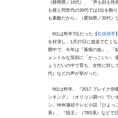
（静岡県／10代）、「声も顔も性
も彼と同世代の30代では1位を飾
も素敵だから」（愛知県／30代）
6位は昨年7位だった【
松坂桃李
を好演し、1月27日に放送で亡く
開中で、今年は『孤狼の血』、『
ェントルな笑顔に「かっこいい、優
ょうだいの中で育ち、女性に対して
代）などの声が挙がった。
9位は昨年、『2017 ブレイク俳
ンキング』（オリコン調べ）でい
ン。NHK連続テレビ小説『ひよっ
系）、『陸王』（TBS系）などで注目さ