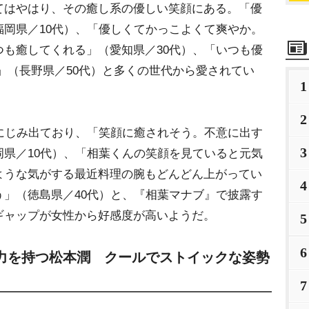
はやはり、その癒し系の優しい笑顔にある。「優
岡県／10代）、「優しくてかっこよくて爽やか。
も癒してくれる」（愛知県／30代）、「いつも優
」（長野県／50代）と多くの世代から愛されてい
1
2
にじみ出ており、「笑顔に癒されそう。不意に出す
3
県／10代）、「相葉くんの笑顔を見ていると元気
ような気がする最近料理の腕もどんどん上がってい
4
」（徳島県／40代）と、『相葉マナブ』で披露す
ギャップが女性から好感度が高いようだ。
5
6
力を持つ松本潤 クールでストイックな姿勢
7