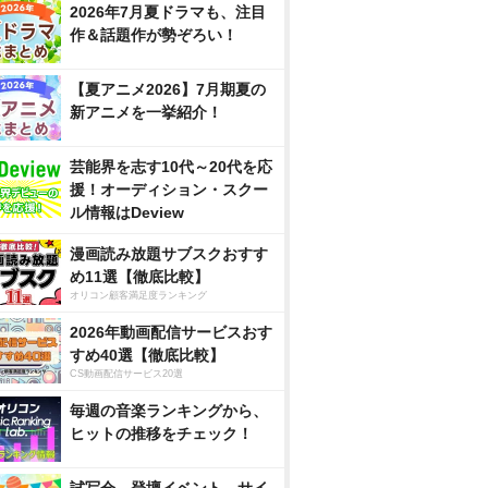
2026年7月夏ドラマも、注目
作＆話題作が勢ぞろい！
【夏アニメ2026】7月期夏の
新アニメを一挙紹介！
芸能界を志す10代～20代を応
援！オーディション・スクー
ル情報はDeview
漫画読み放題サブスクおすす
め11選【徹底比較】
オリコン顧客満足度ランキング
2026年動画配信サービスおす
すめ40選【徹底比較】
CS動画配信サービス20選
毎週の音楽ランキングから、
ヒットの推移をチェック！