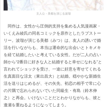
主人公・美都を演じる波瑠
同作は、女性から圧倒的支持を集める人気漫画家・
いくえみ綾氏の同名コミックを原作としたラブストー
リー。波瑠が演じる美都（みつ）は、友人の誘いで婚
活を行いながらも、本当は運命的な出会いとトキメキ
を経て結婚したいと考えている女性。だが二人の占い
師から“2番目に好きな人と結婚すると幸せになれる”と
言われてショックを受け、一途に好意を寄せてくれる
生真面目な涼太（東出昌大）と結婚。穏やかな新婚生
活を送りはじめるが、その矢先、初恋の相手で常に心
の片隅で忘れられないでいた同級生・有島（鈴木伸
之）と再会。いけないことだとわかりながらも、彼と
逢瀬を重ねるようになってしまう。