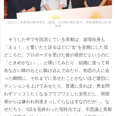
（左から）有島役の鈴木伸之、波瑠、涼太役の東出昌大、有島麗華役の仲 里
依紗
そうした中で今回演じている美都は、波瑠自身も
「えぇ！」と驚いたと語るほどに“女”を全開にした役
どころだ。プロポーズを受けた後の寝所だというのに
「ときめかない…」と嘆いてみたり、結婚に迷って有
名な占い師のもとに駆け込んでみたり、初恋の人に会
った瞬間に、それまでに見せたことがないほど激烈に
テンションを上げてみせたり。普通に見れば、男女問
わずツッコミたくなるフワフワとした女性だし、視聴
者からは嫌われ街道まっしぐらなはずなのだが…。な
ぜだろう、1話を見終わった現時点では、不思議と美都