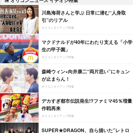
オリコンニュース イチオシ特集
川島海荷さんと学ぶ 日常に潜む“人身取
引”のリアル
オリコンタイアップ特集
マクドナルドが40年にわたり支える「小学
生の甲子園」
オリコンタイアップ特集
森崎ウィン×向井康二“両片思い”にキュン
が止まらん！
オリコンタイアップ特集
デカすぎ都市伝説発生!?ファミマ45％増量
作戦再来
オリコンタイアップ特集
SUPER★DRAGON、自ら描いた”レトロ