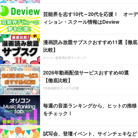
芸能界を志す10代～20代を応援！ オーデ
ィション・スクール情報はDeview
漫画読み放題サブスクおすすめ11選【徹底
比較】
オリコン顧客満足度ランキング
2026年動画配信サービスおすすめ40選
【徹底比較】
CS動画配信サービス20選
毎週の音楽ランキングから、ヒットの推移
をチェック！
試写会、登壇イベント、サインチェキなど