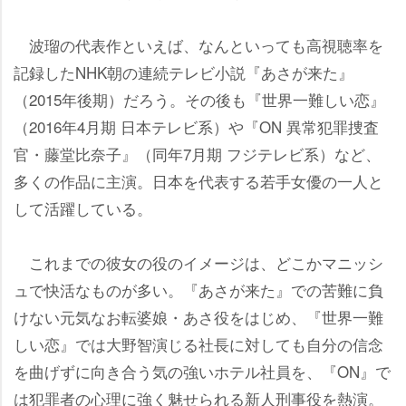
波瑠の代表作といえば、なんといっても高視聴率を
記録したNHK朝の連続テレビ小説『あさが来た』
（2015年後期）だろう。その後も『世界一難しい恋』
（2016年4月期 日本テレビ系）や『ON 異常犯罪捜査
官・藤堂比奈子』（同年7月期 フジテレビ系）など、
多くの作品に主演。日本を代表する若手女優の一人と
して活躍している。
これまでの彼女の役のイメージは、どこかマニッシ
ュで快活なものが多い。『あさが来た』での苦難に負
けない元気なお転婆娘・あさ役をはじめ、『世界一難
しい恋』では大野智演じる社長に対しても自分の信念
を曲げずに向き合う気の強いホテル社員を、『ON』で
は犯罪者の心理に強く魅せられる新人刑事役を熱演。